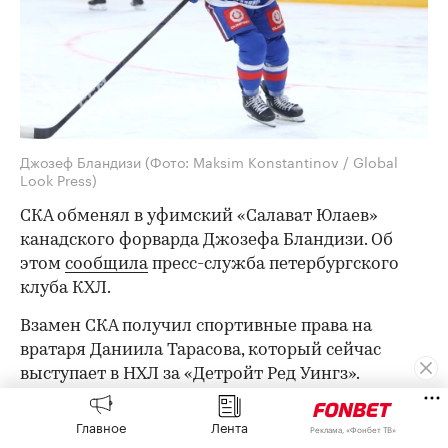
Джозеф Бландизи
(Фото: Maksim Konstantinov / Global
Look Press)
СКА обменял в уфимский «Салават Юлаев»
канадского форварда Джозефа Бландизи. Об
этом
сообщила
пресс-служба петербургского
клуба КХЛ.
Взамен СКА получил спортивные права на
вратаря Даниила Тарасова, который сейчас
выступает в НХЛ за «Детройт Ред Уингз».
Для 32-летнего Бландизи прошлый сезон стал
Главное
Лента
Реклама, «Фонбет ТВ»
дебютным в КХЛ. Канадец в составе СКА провел