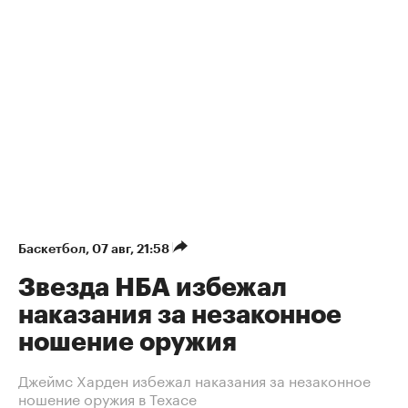
Баскетбол
⁠,
07 авг, 21:58
Звезда НБА избежал
наказания за незаконное
ношение оружия
Джеймс Харден избежал наказания за незаконное
ношение оружия в Техасе