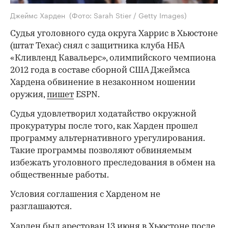
Джеймс Харден
(Фото: Sarah Stier / Getty Images)
Судья уголовного суда округа Харрис в Хьюстоне
(штат Техас) снял с защитника клуба НБА
«Кливленд Кавальерс», олимпийского чемпиона
2012 года в составе сборной США Джеймса
Хардена обвинение в незаконном ношении
оружия,
пишет
ESPN.
Судья удовлетворил ходатайство окружной
прокуратуры после того, как Харден прошел
программу альтернативного урегулирования.
Такие программы позволяют обвиняемым
избежать уголовного преследования в обмен на
общественные работы.
Условия соглашения с Харденом не
разглашаются.
Харден был
арестован
13 июня в Хьюстоне после