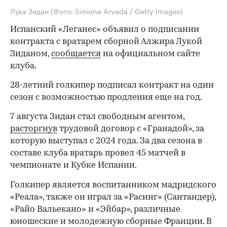
Лука Зидан
(Фото: Simone Arveda / Getty Images)
Испанский «Леганес» объявил о подписании
контракта с вратарем сборной Алжира Лукой
Зиданом,
сообщается
на официальном сайте
клуба.
28-летний голкипер подписал контракт на один
сезон с возможностью продления еще на год.
7 августа Зидан стал свободным агентом,
расторгнув
трудовой договор с «Гранадой», за
которую выступал с 2024 года. За два сезона в
составе клуба вратарь провел 45 матчей в
чемпионате и Кубке Испании.
Голкипер является воспитанником мадридского
«Реала», также он играл за «Расинг» (Сантандер),
«Райо Вальекано» и «Эйбар», различные
юношеские и молодежную сборные Франции. В