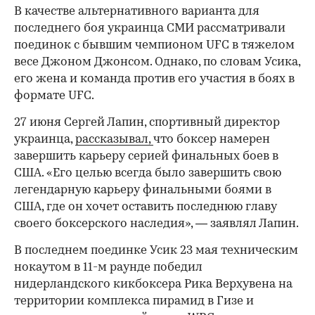
В качестве альтернативного варианта для
последнего боя украинца СМИ рассматривали
поединок с бывшим чемпионом UFC в тяжелом
00:00
/
00:00
весе Джоном Джонсом. Однако, по словам Усика,
его жена и команда против его участия в боях в
формате UFC.
27 июня Сергей Лапин, спортивный директор
украинца,
рассказывал,
что боксер намерен
завершить карьеру серией финальных боев в
США. «Его целью всегда было завершить свою
легендарную карьеру финальными боями в
США, где он хочет оставить последнюю главу
своего боксерского наследия», — заявлял Лапин.
В последнем поединке Усик 23 мая техническим
нокаутом в 11-м раунде победил
нидерландского кикбоксера Рика Верхувена на
территории комплекса пирамид в Гизе и