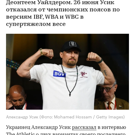
Деонтеем Уайлдером. 26 июня Усик
отказался от чемпионских поясов по
версиям IBF, WBA и WBC в
супертяжелом весе
Александр Усик
(Фото: Mohamed Hossam / Getty Images)
Украинец Александр Усик
рассказал
в интервью
The Athletic о двух вариантах своего последнего