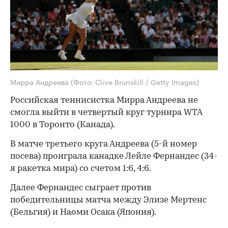
Мирра Андреева
(Фото: Clive Brunskill / Getty Images)
Российская теннисистка Мирра Андреева не
смогла выйти в четвертый круг турнира WTA
1000 в Торонто (Канада).
В матче третьего круга Андреева (5-й номер
посева) проиграла канадке Лейле Фернандес (34-
я ракетка мира) со счетом 1:6, 4:6.
Далее Фернандес сыграет против
победительницы матча между Элизе Мертенс
(Бельгия) и Наоми Осака (Япония).