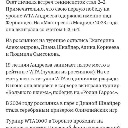
Счет личных встреч теннисисток стал 2–2.
Примечательно, что свою первую победу на
уровне WTA Андреева одержала именно над
Фернандес. На «Мастерсе» в Мадриде 2023 года
она выиграла со счетом 6:3, 6:4.
Из россиянок на турнире остались Екатерина
Александрова, Диана Шнайдер, Алина Корнеева
и Людмила Самсонова.
00:00
/
00:00
19-летняя Андреева занимает пятое место в
рейтинге WTA (лучшая из россиянок). На ее
счету шесть титулов WTA в одиночном разряде.
В июне она впервые в карьере выиграла турнир
«Большого шлема», победив на «Ролан Гаррос».
В 2024 году россиянка в паре с Дианой Шнайдер
стала серебряным призером Олимпийских игр.
Турнир WTA 1000 в Торонто проходит на