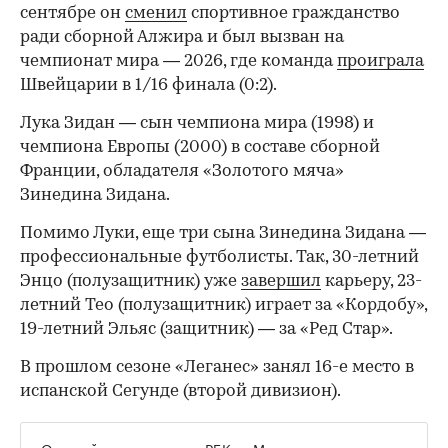
сентябре он
сменил
спортивное гражданство
ради сборной Алжира и был вызван на
чемпионат мира — 2026, где команда
проиграла
Швейцарии в 1/16 финала (0:2).
00:00
/
00:00
Лука Зидан — сын чемпиона мира (1998) и
чемпиона Европы (2000) в составе сборной
Франции, обладателя «Золотого мяча»
Зинедина Зидана.
Помимо Луки, еще три сына Зинедина Зидана —
профессиональные футболисты. Так, 30-летний
Энцо (полузащитник) уже
завершил
карьеру, 23-
летний Тео (полузащитник) играет за «Кордобу»,
19-летний Эльяс (защитник) — за «Ред Стар».
В прошлом сезоне «Леганес» занял 16-е место в
испанской Сегунде (второй дивизион).
Оставайтесь на связи с РБК в
«Максе»
.