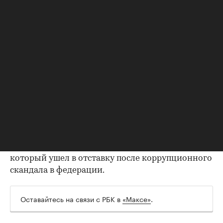
Инфантино, потому что не было ни одного
инцидента с его участием», — цитирует The
Telegraph представителя ФИФА.
Инфантино в 2000 году перешел на работу
УЕФА. Сначала он работал в юридическом
отделе, в 2004 году возглавил департамент по
правовым вопросам и лицензированию клубов.
В 2007 году стал заместителем генерального
секретаря, а в 2009-м — генеральным
секретарем УЕФА.
Президентом ФИФА он был избран в 2016 году.
Он сменил на этом посту Йозефа Блаттера,
который ушел в отставку после коррупционного
скандала в федерации.
Оставайтесь на связи с РБК в
«Максе»
.