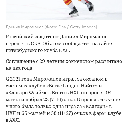
Даниил Мироманов
(Фото: Elsa / Getty Images)
Российский защитник Даниил Мироманов
перешел в СКА. Об этом
сообщается
на сайте
петербургского клуба КХЛ.
Соглашение с 29-летним хоккеистом рассчитано
на два года.
С 2021 года Мироманов играл за океаном в
системах клубов «Вегас Голден Найтс» и
«Калгари Флэймз». Всего в НХЛ он провел 94
матча и набрал 23 (7+16) очка. В прошлом сезоне
у него была только одна игра за «Калгари» в
НХЛ и 66 матчей и 38 (11+27) очков в фарм-клубе
в АХЛ.