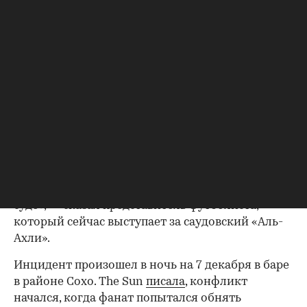
Нападающему сборной Англии Айвану Тоуни
предъявлено обвинение в нападении на одного
из посетителей ночного клуба в Лондоне в
декабре 2025 года. Об этом сообщает Би-би-си.
30-летний футболист обвиняется в нанесении
телесных повреждений и должен предстать
перед Вестминстерским магистратским судом
24 сентября.
«Хотя он, естественно, шокирован, Тоуни
надеется на возможность оправдать свое имя в
суде», — сказал представитель футболиста,
который сейчас выступает за саудовский «Аль-
Ахли».
Инцидент произошел в ночь на 7 декабря в баре
в районе Сохо. The Sun
писала
, конфликт
начался, когда фанат попытался обнять