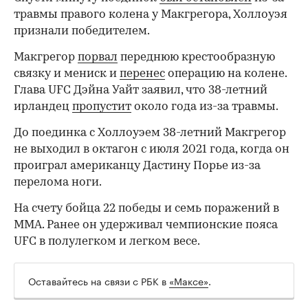
травмы правого колена у Макгрегора, Холлоуэя
признали победителем.
Макгрегор
порвал
переднюю крестообразную
связку и мениск и
перенес
операцию на колене.
Глава UFC Дэйна Уайт заявил, что 38-летний
00:00
/
00:00
ирландец
пропустит
около года из-за травмы.
До поединка с Холлоуэем 38-летний Макгрегор
не выходил в октагон с июля 2021 года, когда он
проиграл американцу Дастину Порье из-за
перелома ноги.
На счету бойца 22 победы и семь поражений в
ММА. Ранее он удерживал чемпионские пояса
UFC в полулегком и легком весе.
Оставайтесь на связи с РБК в
«Максе»
.