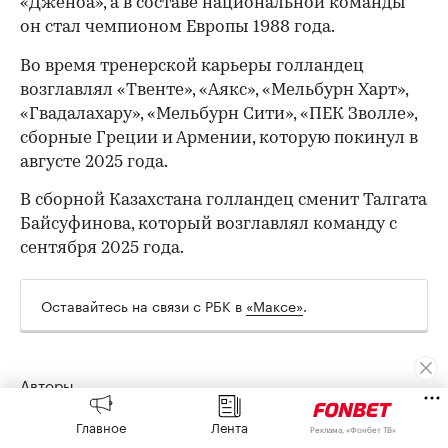
«Дженоа», а в составе национальной команды
он стал чемпионом Европы 1988 года.
Во время тренерской карьеры голландец
возглавлял «Твенте», «Аякс», «Мельбурн Харт»,
«Гвадалахару», «Мельбурн Сити», «ПЕК Зволле»,
сборные Греции и Армении, которую покинул в
августе 2025 года.
В сборной Казахстана голландец сменит Талгата
Байсуфинова, который возглавлял команду с
сентября 2025 года.
00:00
/
00:00
Оставайтесь на связи с РБК в
«Максе»
.
Авторы
Главное
Лента
Реклама, «Фонбет ТВ»
Иван Витченко