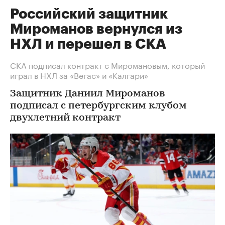
Российский защитник
Мироманов вернулся из
НХЛ и перешел в СКА
СКА подписал контракт с Миромановым, который
играл в НХЛ за «Вегас» и «Калгари»
Защитник Даниил Мироманов
подписал с петербургским клубом
двухлетний контракт