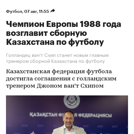
Футбол
⁠,
07 авг, 11:55
Чемпион Европы 1988 года
возглавит сборную
Казахстана по футболу
Голландец ван'т Схип станет новым главным
тренером сборной Казахстана по футболу
Казахстанская федерация футбола
достигла соглашения с голландским
тренером Джоном ван'т Схипом