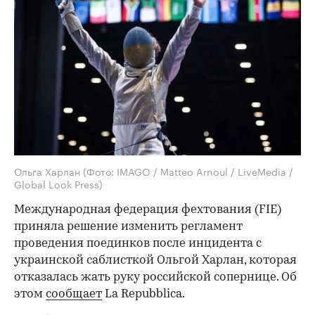
Ольга Харлан
(Фото: IMAGO / Matteo Arnoul / LiveMedia /
Global Look Press)
Международная федерация фехтования (FIE)
приняла решение изменить регламент
проведения поединков после инцидента с
украинской саблисткой Ольгой Харлан, которая
отказалась жать руку российской сопернице. Об
этом
сообщает
La Repubblica.