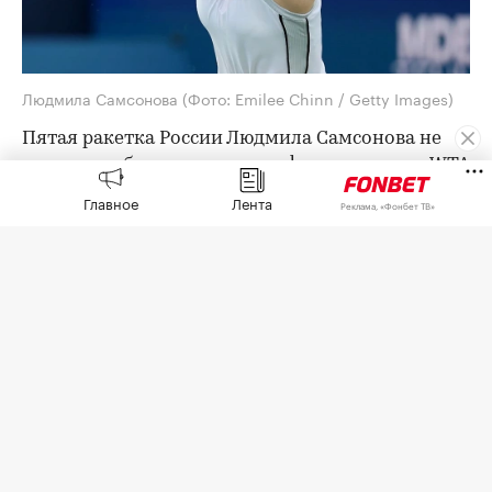
Людмила Самсонова
(Фото: Emilee Chinn / Getty Images)
Пятая ракетка России Людмила Самсонова не
смогла пробиться в четвертьфинал турнира WTA
1000 в Торонто с призовым фондом более $7
Главное
Лента
Реклама, «Фонбет ТВ»
млн.
В 1/8 финала Самсонова (55-я в мировом
рейтинге) встречалась с выступающей за
Казахстан Еленой Рыбакиной (2-я) и проиграла
со счетом 4:6, 6:4, 4:6.
Рыбакина в четвертьфинале сыграет с канадкой
Лейлой Фернандес (34-я) или японкой Наоми
Осакой (13-я).
Из россиянок в четвертьфинал ранее вышли