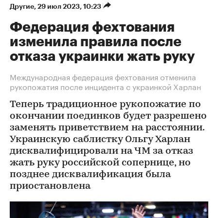
Другие
⁠,
29 июл 2023, 10:23
Федерация фехтования
изменила правила после
отказа украинки жать руку
Международная федерация фехтования отменила
рукопожатия после инцидента с украинкой Харлан
Теперь традиционное рукопожатие по
окончании поединков будет разрешено
заменять приветствием на расстоянии.
Украинскую саблистку Ольгу Харлан
дисквалифицировали на ЧМ за отказ
жать руку российской сопернице, но
позднее дисквалификация была
приостановлена