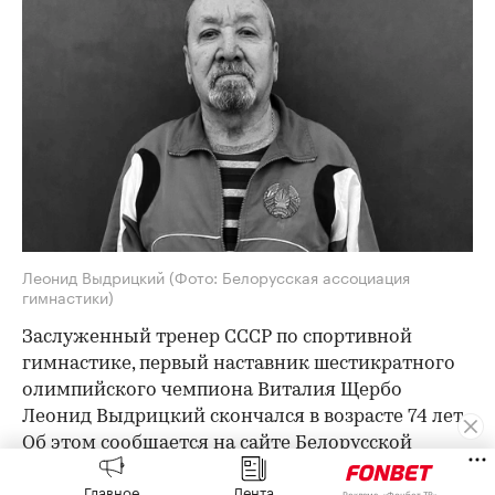
Леонид Выдрицкий
(Фото: Белорусская ассоциация
гимнастики)
Заслуженный тренер СССР по спортивной
гимнастике, первый наставник шестикратного
олимпийского чемпиона Виталия Щербо
Леонид Выдрицкий скончался в возрасте 74 лет.
Об этом
сообщается
на сайте Белорусской
ассоциации гимнастики.
Главное
Лента
Реклама, «Фонбет ТВ»