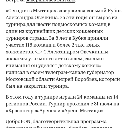
Встреча
завершилась вничью
.
«Сегодня в Мытищах завершился восьмой Кубок
Александра Овечкина. За эти годы он вырос из
турнира для шести подмосковных команд в
один из крупнейших детских хоккейных
00:00
/
00:00
турниров страны. За 8 лет в Кубке приняли
участие 118 команд и более 2 тыс. юных
хоккеистов. <...> С Александром Овечкиным
знакомы уже много лет и знаем, сколько
внимания он уделяет детскому хоккею», —
написал
в своем телеграм-канале губернатор
Московской области Андрей Воробьев, который
был на закрытии турнира.
В этом году в турнире играли 24 команды из 14
регионов России. Турнир проходил с 31 июля на
«Красногорск Арене» и «Арене Мытищи».
ДоброFON, благотворительная программа