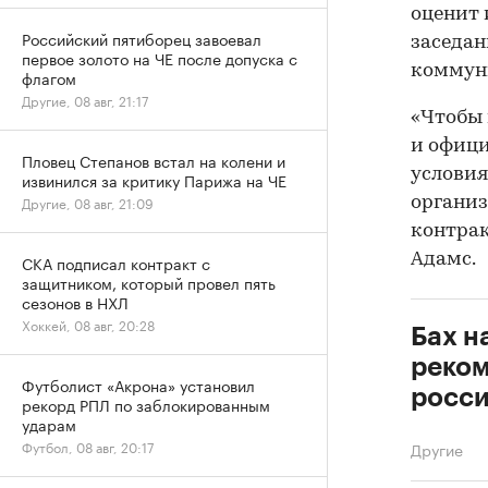
оценит 
Российский пятиборец завоевал
заседан
первое золото на ЧЕ после допуска с
коммун
флагом
Другие, 08 авг, 21:17
«Чтобы 
и офици
Пловец Степанов встал на колени и
услови
извинился за критику Парижа на ЧЕ
Другие, 08 авг, 21:09
организ
контрак
Адамс.
СКА подписал контракт с
защитником, который провел пять
сезонов в НХЛ
Хоккей, 08 авг, 20:28
Бах н
реком
Футболист «Акрона» установил
росс
рекорд РПЛ по заблокированным
ударам
Футбол, 08 авг, 20:17
Другие