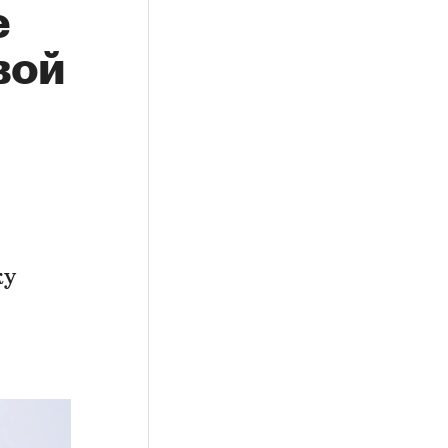
е
вой
ку