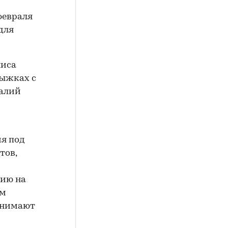
февраля
для
ниса
ыжках с
талий
я под
тов,
цию на
им
инимают