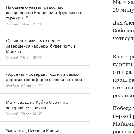
Матч зав
Плющенко назвал радостью
29 мину
возвращение Валиевой и Трусовой на
турниры ISU
Для Але
Хоккей, 08 авг, 15:41
Соболен
четверт
Овечкин заявил, что после
завершения карьеры будет жить в
Москве
Хоккей, 08 авг, 15:02
Во втор
партии 
отыграт
«Арсенал» совершил один из самых
дорогих трансферов в своей истории
проигра
Футбол, 08 авг, 14:39
отстава
реализо
Матч звезд на Кубке Овечкина
завершился вничью
Победа 
Хоккей, 08 авг, 14:09
первой 
Майами 
Умер отец Лионеля Месси
россиян