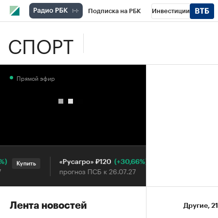
Подписка на РБК
Инвестиции
СПОРТ
Школа управления РБК
РБК Образова
РБК Бизнес-среда
Дискуссионный клу
Прямой эфир
Конференции СПб
Спецпроекты
П
Рынок наличной валюты
(+30,66%)
«Русагро» ₽120
Ozon ₽5
Купить
Купить
прогноз ПСБ к 26.07.27
прогноз 
Лента новостей
Другие
⁠,
2