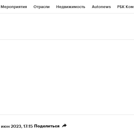
Мероприятия
Отрасли
Недвижимость
Autonews
РБК Ком
ние
РБК Курсы
РБК Life
Тренды
Визионеры
Национальн
б
Исследования
Кредитные рейтинги
Франшизы
Газета
роверка контрагентов
Политика
Экономика
Бизнес
Техно
(+87,06%)
(+31,87%)
 450
АФК «Система» ₽12
Купить
Ку
ПСБ к 29.07.27
прогноз БКС к 15.07.27
Поделиться
1 июн 2023, 17:15