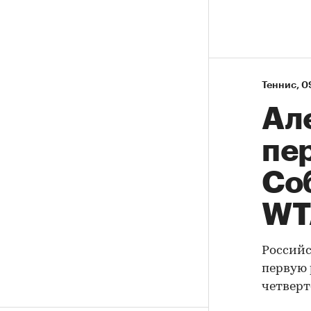
Теннис
⁠,
0
Ал
пе
Со
WT
Российс
первую 
четверт