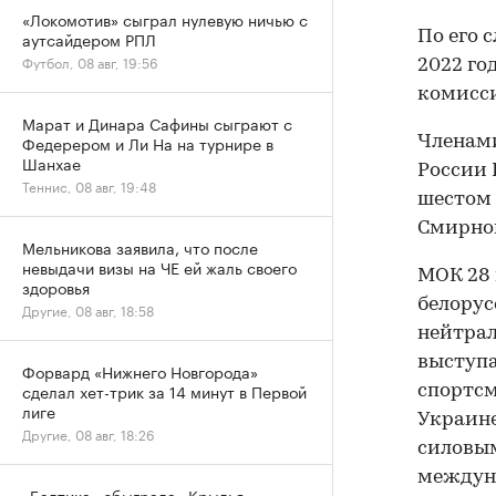
«Локомотив» сыграл нулевую ничью с
По его 
аутсайдером РПЛ
Футбол, 08 авг, 19:56
2022 го
комисси
Марат и Динара Сафины сыграют с
Федерером и Ли На на турнире в
Членами
Шанхае
России
Теннис, 08 авг, 19:48
шестом
Смирнов
Мельникова заявила, что после
невыдачи визы на ЧЕ ей жаль своего
МОК 28
здоровья
белорус
Другие, 08 авг, 18:58
нейтрал
выступа
Форвард «Нижнего Новгорода»
сделал хет-трик за 14 минут в Первой
спортсм
лиге
Украине
Другие, 08 авг, 18:26
силовым
междун
«Балтика» обыграла «Крылья