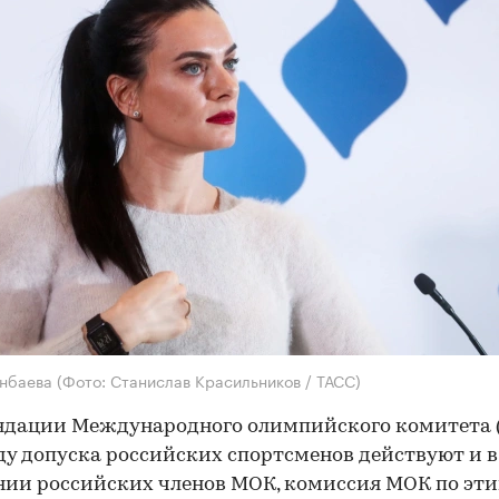
инбаева
(Фото: Станислав Красильников / ТАСС)
ндации Международного олимпийского комитета
ду допуска российских спортсменов действуют и в
ии российских членов МОК, комиссия МОК по эти