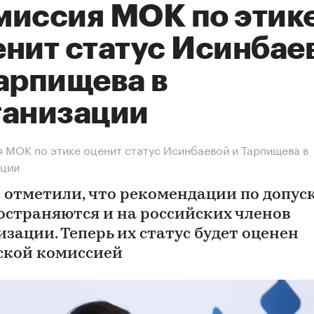
миссия МОК по этик
енит статус Исинбае
Тарпищева в
ганизации
 МОК по этике оценит статус Исинбаевой и Тарпищева в
ации
 отметили, что рекомендации по допус
остраняются и на российских членов
зации. Теперь их статус будет оценен
ской комиссией