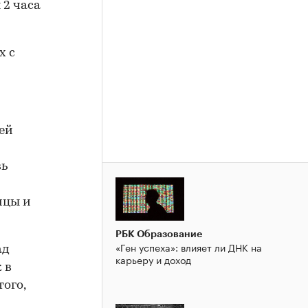
 2 часа
х с
щей
вь
ицы и
РБК Образование
«Ген успеха»: влияет ли ДНК на
ад
карьеру и доход
 в
того,