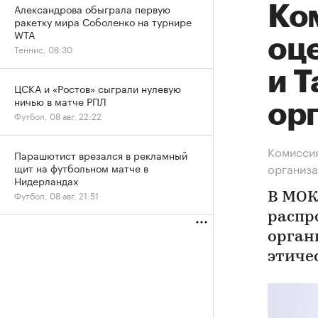
Александрова обыграла первую
Ко
ракетку мира Соболенко на турнире
WTA
оц
Теннис, 08:30
и 
ЦСКА и «Ростов» сыграли нулевую
ничью в матче РПЛ
ор
Футбол, 08 авг, 22:22
Комиссия
Парашютист врезался в рекламный
организ
щит на футбольном матче в
Нидерландах
Футбол, 08 авг, 21:51
В МОК
распр
органи
этиче