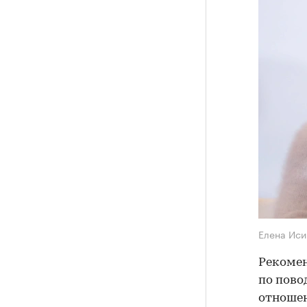
Елена Ис
Рекоме
по пово
отношен