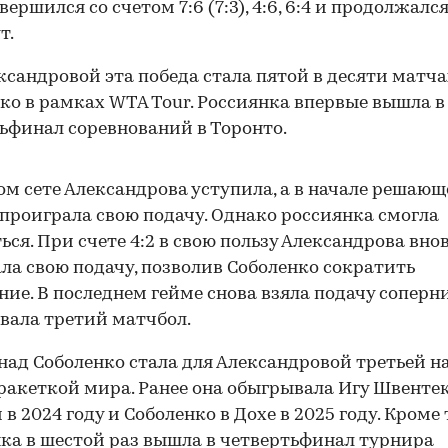
ершился со счетом 7:6 (7:3), 4:6, 6:4 и продолжался
т.
ксандровой эта победа стала пятой в десяти матча
ко в рамках WTA Tour. Россиянка впервые вышла в
ьфинал соревнований в Торонто.
ом сете Александрова уступила, а в начале решаю
проиграла свою подачу. Однако россиянка смогла
ься. При счете 4:2 в свою пользу Александрова вно
ла свою подачу, позволив Соболенко сократить
ние. В последнем гейме снова взяла подачу соперн
вала третий матчбол.
над Соболенко стала для Александровой третьей н
ракеткой мира. Ранее она обыгрывала Игу Швентек
в 2024 году и Соболенко в Дохе в 2025 году. Кроме 
ка в шестой раз вышла в четвертьфинал турнира