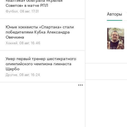
Советов» в матче РПЛ
Футбол, 08 авг, 17:31
Авторы
Юные хоккеисты «Спартака» стали
победителями Кубка Александра
Овечкина
Хоккей, 08 авг, 16:46
Умер первый тренер шестикратного
олимпийского чемпиона гимнаста
Щербо
Другие, 08 авг, 16:24