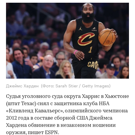
Джеймс Харден
(Фото: Sarah Stier / Getty Images)
Судья уголовного суда округа Харрис в Хьюстоне
(штат Техас) снял с защитника клуба НБА
«Кливленд Кавальерс», олимпийского чемпиона
2012 года в составе сборной США Джеймса
Хардена обвинение в незаконном ношении
оружия,
пишет
ESPN.