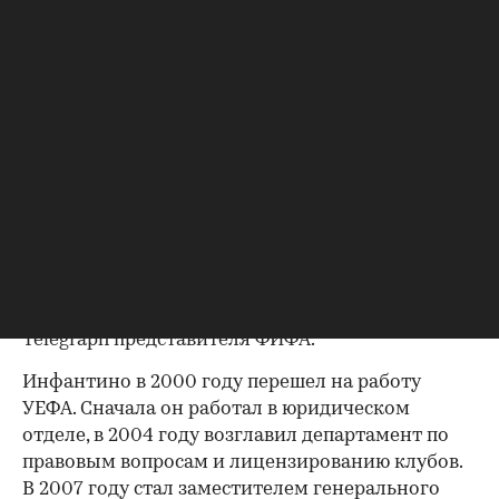
правилами, действовавшими для
увольняющихся сотрудников на тот момент». В
организации также заявили, что с 2016 года
правила ужесточили.
Сам Инфантино через пресс-службу ФИФА
категорически отверг все обвинения, назвав их
«клеветническими» и «абсолютно не
соответствующими действительности». «Ни
один сотрудник в УЕФА или ФИФА никогда не
подавал жалоб на поведение господина
Инфантино, потому что не было ни одного
инцидента с его участием», — цитирует The
Telegraph представителя ФИФА.
Инфантино в 2000 году перешел на работу
УЕФА. Сначала он работал в юридическом
отделе, в 2004 году возглавил департамент по
правовым вопросам и лицензированию клубов.
В 2007 году стал заместителем генерального