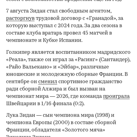
7 августа Зидан стал свободным агентом,
расторгнув
трудовой договор с «Гранадой», за
которую выступал с 2024 года. За два сезона в
составе клуба вратарь провел 45 матчей в
чемпионате и Кубке Испании.
Голкипер является воспитанником мадридского
«Реала», также он играл за «Расинг» (Сантандер),
«Райо Вальекано» и «Эйбар», различные
юношеские и молодежную сборные Франции. В
сентябре он
сменил
спортивное гражданство
ради сборной Алжира и был вызван на
чемпионат мира — 2026, где команда
проиграла
Швейцарии в 1/16 финала (0:2).
00:00
/
00:00
Лука Зидан — сын чемпиона мира (1998) и
чемпиона Европы (2000) в составе сборной
Франции, обладателя «Золотого мяча»