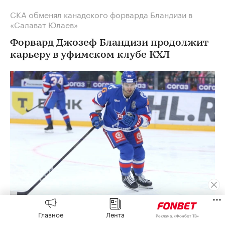
СКА обменял канадского форварда Бландизи в
«Салават Юлаев»
Форвард Джозеф Бландизи продолжит
карьеру в уфимском клубе КХЛ
Джозеф Бландизи
(Фото: Maksim Konstantinov / Global
Главное
Лента
Реклама, «Фонбет ТВ»
Look Press)