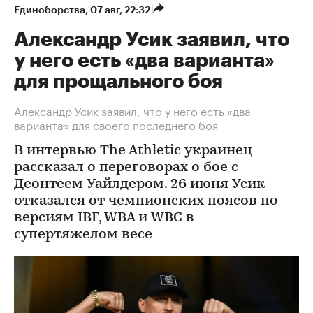
Единоборства
⁠,
07 авг, 22:32
Александр Усик заявил, что
у него есть «два варианта»
для прощального боя
Александр Усик заявил, что у него есть «два
варианта» для своего последнего боя
В интервью The Athletic украинец
рассказал о переговорах о бое с
Деонтеем Уайлдером. 26 июня Усик
отказался от чемпионских поясов по
версиям IBF, WBA и WBC в
супертяжелом весе