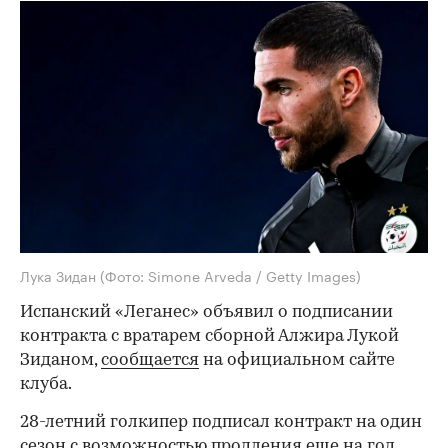
Лука Зидан
(Фото: Simone Arveda / Getty Images)
Испанский «Леганес» объявил о подписании
контракта с вратарем сборной Алжира Лукой
Зиданом,
сообщается
на официальном сайте
клуба.
28-летний голкипер подписал контракт на один
сезон с возможностью продления еще на год.