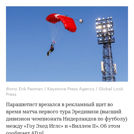
Фото: Erik Pasman / Keystone Press Agency / Global Look
Press
Парашютист врезался в рекламный щит во
время матча первого тура Эредивизи (высший
дивизион чемпионата Нидерландов по футболу)
между «Гоу Эхед Иглс» и «Виллем II». Об этом
сообщает
AD.nl.