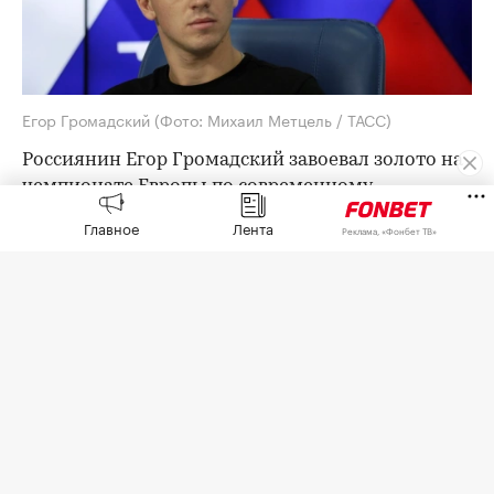
Егор Громадский
(Фото: Михаил Метцель / ТАСС)
Россиянин Егор Громадский завоевал золото на
чемпионате Европы по современному
пятиборью, который проходит в Стамбуле.
Главное
Лента
Реклама, «Фонбет ТВ»
Итоговый результат 26-летнего россиянина
составил 1606 баллов. Второе место занял венгр
Ботонд Тамаш (1599), третьим стал итальянец
Джорджио Малан (1592).
Ранее на турнире в Стамбуле россиянки
Виктория Сазонова и Амина Тагирова
завоевали
бронзу
в женской эстафете.
Российские пятиборцы впервые за последние