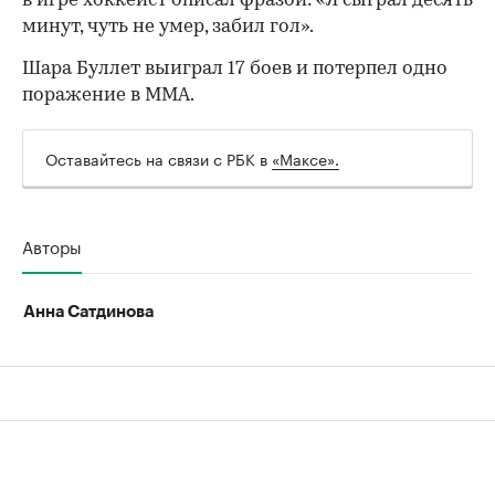
в игре хоккеист описал фразой: «Я сыграл десять
минут, чуть не умер, забил гол».
Шара Буллет выиграл 17 боев и потерпел одно
поражение в ММА.
00:00
/
00:00
Оставайтесь на связи с РБК в
«Максе».
Авторы
Анна Сатдинова