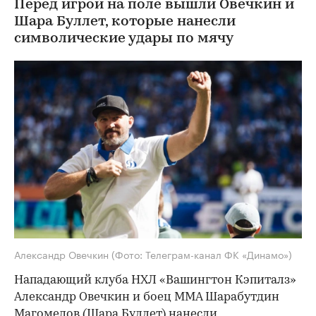
Перед игрой на поле вышли Овечкин и
Шара Буллет, которые нанесли
символические удары по мячу
Александр Овечкин
(Фото: Телеграм-канал ФК «Динамо»)
Нападающий клуба НХЛ «Вашингтон Кэпиталз»
Александр Овечкин и боец ММА Шарабутдин
Магомедов (Шара Буллет) нанесли