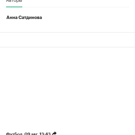
Анна Сатдинова
Футбол
⁠,
09 авг, 13:43