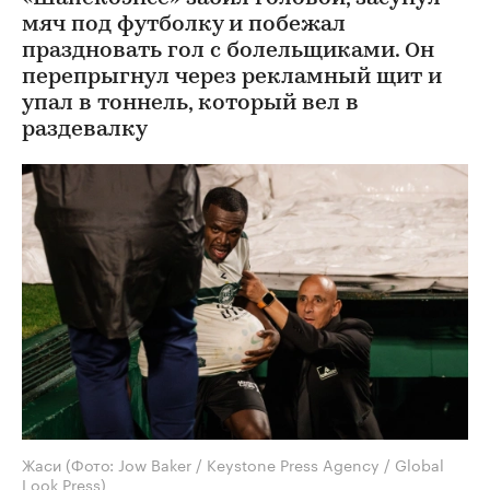
мяч под футболку и побежал
праздновать гол с болельщиками. Он
перепрыгнул через рекламный щит и
упал в тоннель, который вел в
раздевалку
Жаси
(Фото: Jow Baker / Keystone Press Agency / Global
Look Press)