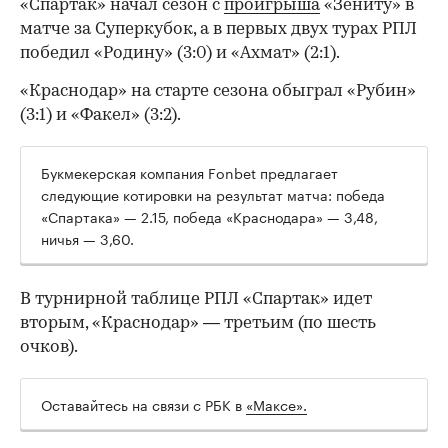
«Спартак» начал сезон с
проигрыша
«Зениту» в
матче за Суперкубок, а в первых двух турах РПЛ
победил «Родину» (3:0) и «Ахмат» (2:1).
«Краснодар» на старте сезона обыграл «Рубин»
(3:1) и «Факел» (3:2).
Букмекерская компания Fonbet предлагает
следующие котировки на результат матча: победа
00:00
/
00:00
«Спартака» — 2.15, победа «Краснодара» — 3,48,
ничья — 3,60.
В турнирной таблице РПЛ «Спартак» идет
вторым, «Краснодар» — третьим (по шесть
очков).
Оставайтесь на связи с РБК в
«Максе».