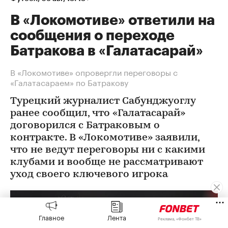
В «Локомотиве» ответили на
сообщения о переходе
Батракова в «Галатасарай»
В «Локомотиве» опровергли переговоры с
«Галатасараем» по Батракову
Турецкий журналист Сабунджуоглу
ранее сообщил, что «Галатасарай»
договорился с Батраковым о
контракте. В «Локомотиве» заявили,
что не ведут переговоры ни с какими
клубами и вообще не рассматривают
уход своего ключевого игрока
Главное
Лента
Реклама, «Фонбет ТВ»