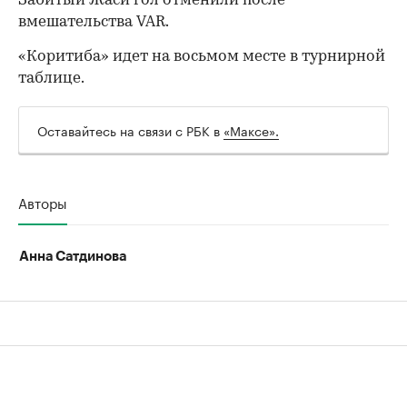
Забитый Жаси гол отменили после
вмешательства VAR.
00:00
/
00:00
«Коритиба» идет на восьмом месте в турнирной
таблице.
Оставайтесь на связи с РБК в
«Максе».
Авторы
Анна Сатдинова