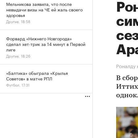
Мельникова заявила, что после
Ро
невыдачи визы на ЧЕ ей жаль своего
здоровья
си
Другие, 18:58
се
Форвард «Нижнего Новгорода»
сделал хет-трик за 14 минут в Первой
Ар
лиге
Другие, 18:26
Роналду 
«Балтика» обыграла «Крылья
Советов» в матче РПЛ
В сбо
Футбол, 17:31
Иттих
однок