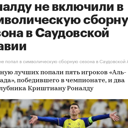
налду не включили в
мволическую сборн
зона в Саудовской
авии
не попал в символическую сборную сезона в Саудовской 
рную лучших попали пять игроков «Аль-
ада», победившего в чемпионате, и два
лубника Криштиану Роналду