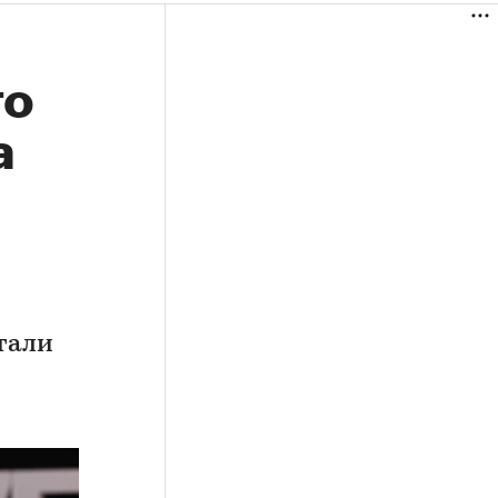
то
а
тали