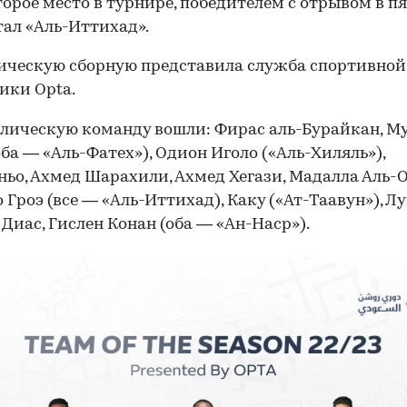
торое место в турнире, победителем с отрывом в п
тал «Аль-Иттихад».
ическую сборную представила служба спортивной
ики Opta.
лическую команду вошли: Фирас аль-Бурайкан, М
оба — «Аль-Фатех»), Одион Иголо («Аль-Хиляль»),
ьо, Ахмед Шарахили, Ахмед Хегази, Мадалла Аль-О
 Гроэ (все — «Аль-Иттихад), Каку («Ат-Таавун»), Л
 Диас, Гислен Конан (оба — «Ан-Наср»).
00:00
/
00:00