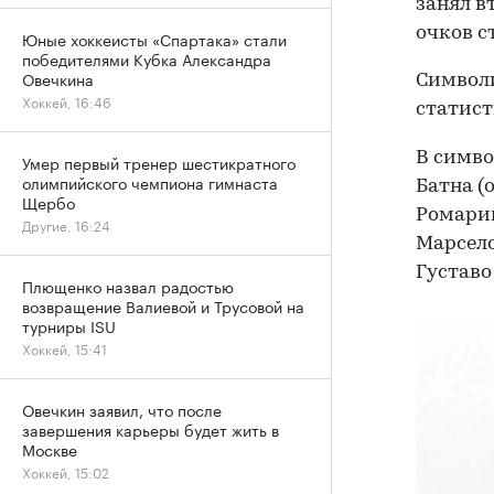
занял в
очков с
Юные хоккеисты «Спартака» стали
победителями Кубка Александра
Овечкина
Символ
Хоккей, 16:46
статист
В симво
Умер первый тренер шестикратного
олимпийского чемпиона гимнаста
Батна (
Щербо
Ромарин
Другие, 16:24
Марсело
Густаво
Плющенко назвал радостью
возвращение Валиевой и Трусовой на
турниры ISU
Хоккей, 15:41
Овечкин заявил, что после
завершения карьеры будет жить в
Москве
Хоккей, 15:02