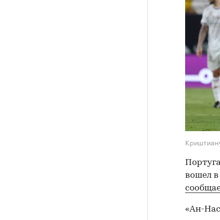
Криштиан
Португа
вошел в
сообща
«Ан-Нас