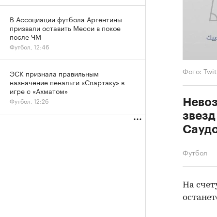
В Ассоциации футбола Аргентины
призвали оставить Месси в покое
после ЧМ
Футбол, 12:46
Фото: Twi
ЭСК признала правильным
назначение пенальти «Спартаку» в
игре с «Ахматом»
Футбол, 12:26
Невоз
звезд
Сауд
Футбол
На счет
останет