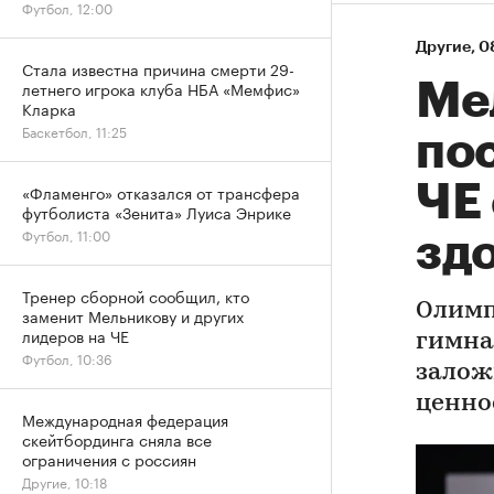
Футбол, 12:00
Другие
⁠,
08
Стала известна причина смерти 29-
летнего игрока клуба НБА «Мемфис»
Ме
Кларка
Баскетбол, 11:25
по
ЧЕ 
«Фламенго» отказался от трансфера
футболиста «Зенита» Луиса Энрике
Футбол, 11:00
зд
Тренер сборной сообщил, кто
Олимп
заменит Мельникову и других
лидеров на ЧЕ
гимна
Футбол, 10:36
залож
ценно
Международная федерация
скейтбординга сняла все
ограничения с россиян
Другие, 10:18