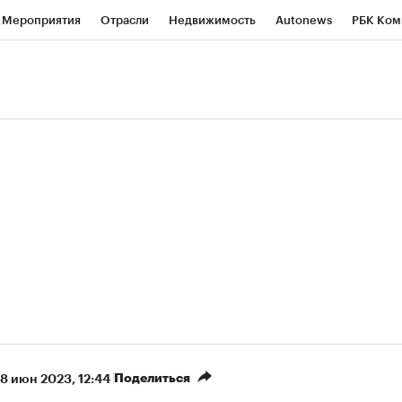
Мероприятия
Отрасли
Недвижимость
Autonews
РБК Ком
ние
РБК Курсы
РБК Life
Тренды
Визионеры
Национальн
б
Исследования
Кредитные рейтинги
Франшизы
Газета
роверка контрагентов
Политика
Экономика
Бизнес
Техно
(+8,02%)
«Северсталь» ₽700
НОВАТЭК ₽1 400
Купить
прогноз КИТ Финанс к 20.07.27
прогноз SberCIB к 
Поделиться
8 июн 2023, 12:44