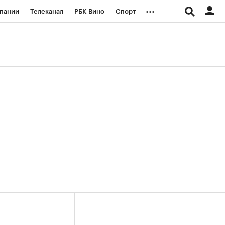
...
пании
Телеканал
РБК Вино
Спорт
ые проекты
Город
Стиль
Крипто
Спецпроекты СПб
логии и медиа
Финансы
(+36,85%)
(+30,66%)
«Русагро» ₽120
Купить
Купить
27.07.27
прогноз ПСБ к 26.07.27