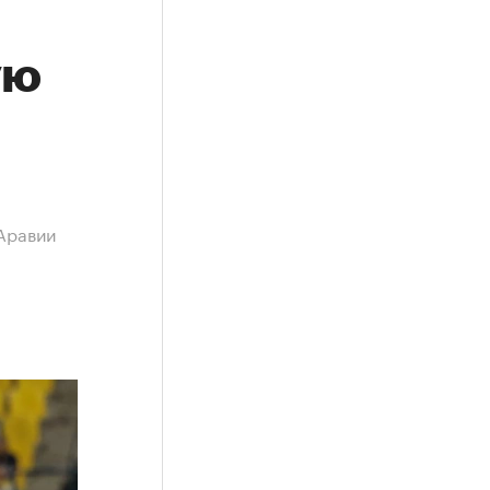
ую
Аравии