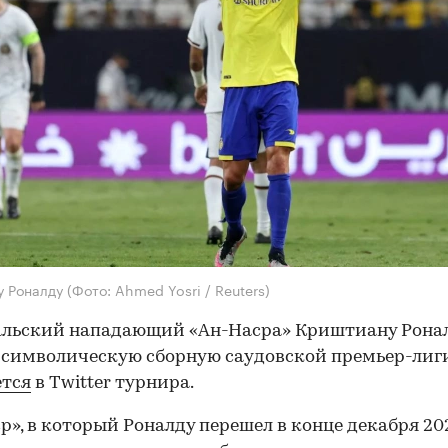
у Роналду
(Фото: Ahmed Yosri / Reuters)
льский нападающий «Ан-Насра» Криштиану Ронал
 символическую сборную саудовской премьер-лиги
ется
в Twitter турнира.
р», в который Роналду перешел в конце декабря 202