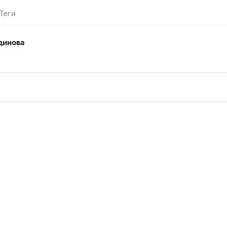
Теги
динова