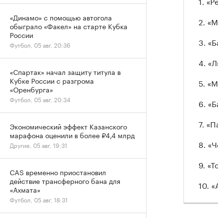
1. «Р
«Динамо» с помощью автогола
2. «
обыграло «Факел» на старте Кубка
России
3. «
Футбол, 05 авг, 20:36
4. «
«Спартак» начал защиту титула в
Кубке России с разгрома
5. «
«Оренбурга»
Футбол, 05 авг, 20:34
6. «
7. «
Экономический эффект Казанского
марафона оценили в более ₽4,4 млрд
8. «
Другие, 05 авг, 19:31
9. «
CAS временно приостановил
действие трансферного бана для
10. 
«Ахмата»
Футбол, 05 авг, 18:31