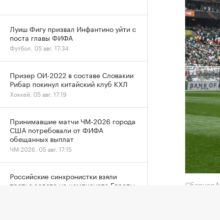
Луиш Фигу призвал Инфантино уйти с
поста главы ФИФА
Футбол, 05 авг, 17:34
Призер ОИ-2022 в составе Словакии
Рибар покинул китайский клуб КХЛ
Хоккей, 05 авг, 17:19
Принимавшие матчи ЧМ-2026 города
США потребовали от ФИФА
обещанных выплат
ЧМ-2026, 05 авг, 17:15
Российские синхронистки взяли
Сборная 
третье золото на чемпионате Европы
Другие, 05 авг, 17:07
Генерал
обилие 