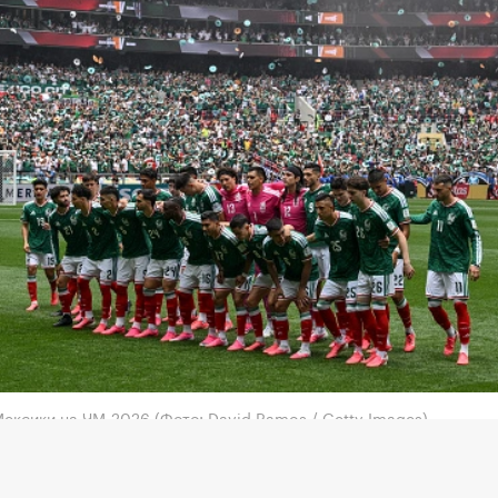
Мексики на ЧМ-2026
(Фото: David Ramos / Getty Images)
ьный директор Adidas Бьорн Гульден принес извин
розовых бутс на чемпионате мира по футболу 2026 