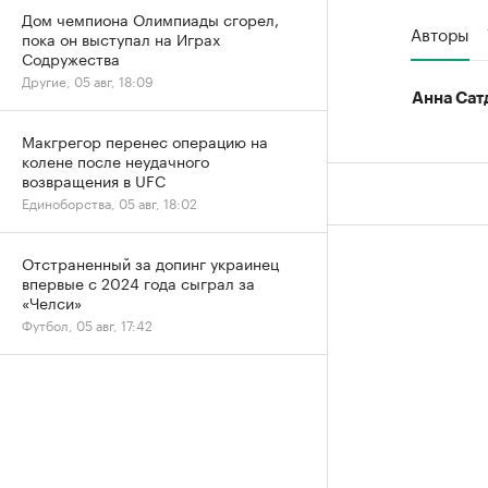
Дом чемпиона Олимпиады сгорел,
Авторы
пока он выступал на Играх
Содружества
Другие, 05 авг, 18:09
Анна Сат
Макгрегор перенес операцию на
колене после неудачного
возвращения в UFC
Единоборства, 05 авг, 18:02
Отстраненный за допинг украинец
впервые с 2024 года сыграл за
«Челси»
Футбол, 05 авг, 17:42