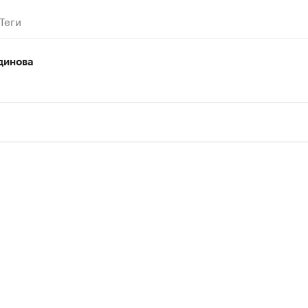
Теги
динова