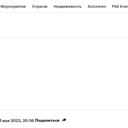
Мероприятия
Отрасли
Недвижимость
Autonews
РБК Ком
ние
РБК Курсы
РБК Life
Тренды
Визионеры
Национальн
б
Исследования
Кредитные рейтинги
Франшизы
Газета
роверка контрагентов
Политика
Экономика
Бизнес
Техно
(+4,95%)
«Северсталь» ₽700
НОВАТЭК ₽1 400
Купить
прогноз КИТ Финанс к 20.07.27
прогноз SberCIB к
Поделиться
1 мая 2023, 20:36