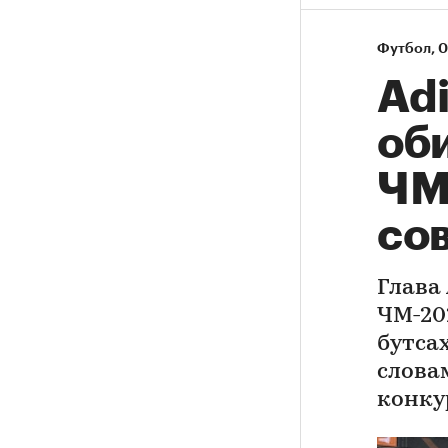
Футбол
⁠,
0
Adi
об
ЧМ-
со
Глава 
ЧМ-20
бутсах
слова
конку