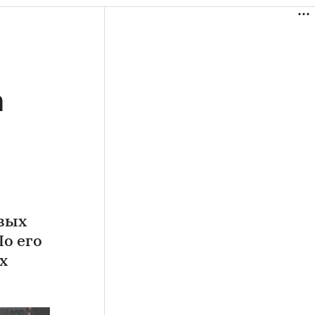
а
овых
По его
х