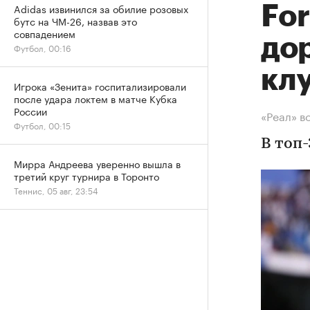
Adidas извинился за обилие розовых
Fo
бутс на ЧМ-26, назвав это
совпадением
до
Футбол, 00:16
кл
Игрока «Зенита» госпитализировали
после удара локтем в матче Кубка
России
«Реал» в
Футбол, 00:15
В топ
Мирра Андреева уверенно вышла в
третий круг турнира в Торонто
Теннис, 05 авг, 23:54