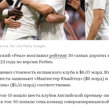
rencia Tan Jun/Getty Images
ский «Реал» возглавил
рейтинг
30 самых дорогих 
23 года по версии Forbes.
оценил стоимость испанского клуба в $6,07 млрд. В
места занимают «Манчестер Юнайтед» ($6 млрд) и
она» ($5,51 млрд) соответственно.
 топ-10 вошло шесть клубов Английской премьер-л
а в топ-30 попали семь команд североамериканской