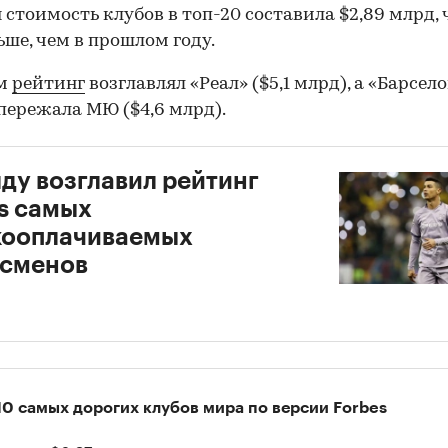
 стоимость клубов в топ-20 составила $2,89 млрд, 
ьше, чем в прошлом году.
-м
рейтинг
возглавлял «Реал» ($5,1 млрд), а «Барсело
пережала МЮ ($4,6 млрд).
ду возглавил рейтинг
s самых
кооплачиваемых
тсменов
00:00
/
00:00
10 самых дорогих клубов мира по версии Forbes