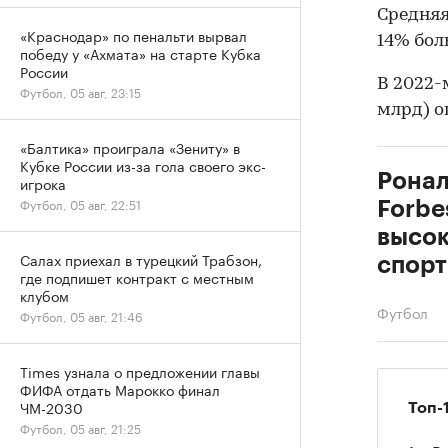
Средняя
«Краснодар» по пенальти вырвал
14% бол
победу у «Ахмата» на старте Кубка
России
В 2022
Футбол, 05 авг, 23:15
млрд) о
«Балтика» проиграла «Зениту» в
Кубке России из-за гола своего экс-
Ронал
игрока
Футбол, 05 авг, 22:51
Forbe
высо
Салах приехал в турецкий Трабзон,
спор
где подпишет контракт с местным
клубом
Футбол
Футбол, 05 авг, 21:46
Times узнала о предложении главы
ФИФА отдать Марокко финал
ЧМ-2030
Топ-
Футбол, 05 авг, 21:25