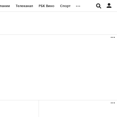
...
пании
Телеканал
РБК Вино
Спорт
ые проекты
Город
Стиль
Крипто
Спецпроекты СПб
логии и медиа
Финансы
(+34,58%)
(+13,02%)
«Русагро» ₽120
Купить
Купить
 27.07.27
прогноз ПСБ к 26.07.27