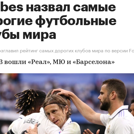
rbes назвал самые
рогие футбольные
убы мира
озглавил рейтинг самых дорогих клубов мира по версии F
-3 вошли «Реал», МЮ и «Барселона»