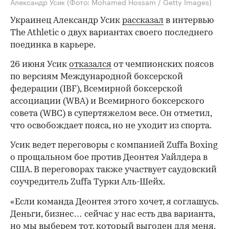
Александр Усик
(Фото: Mohamed Hossam / Getty Images)
Украинец Александр Усик
рассказал
в интервью
The Athletic о двух вариантах своего последнего
поединка в карьере.
26 июня Усик
отказался
от чемпионских поясов
по версиям Международной боксерской
федерации (IBF), Всемирной боксерской
ассоциации (WBA) и Всемирного боксерского
совета (WBC) в супертяжелом весе. Он отметил,
что освобождает пояса, но не уходит из спорта.
Усик ведет переговоры с компанией Zuffa Boxing
о прощальном бое против Деонтея Уайлдера в
США. В переговорах также участвует саудовский
соучредитель Zuffa Турки Аль-Шейх.
«Если команда Деонтея этого хочет, я соглашусь.
Деньги, бизнес… сейчас у нас есть два варианта,
но мы выберем тот, который выгоден для меня.