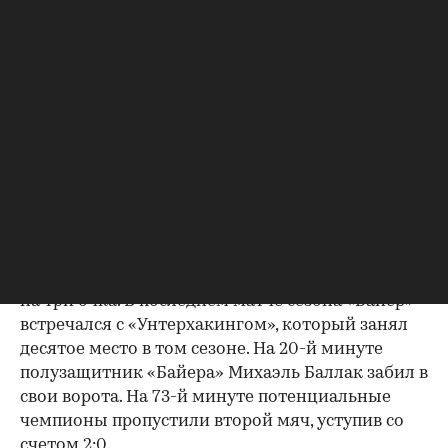
меньшинстве уступила с минимальным счетом
1:0. В то время как «Лацио» с разгромным
счетом победил «Реджину» (3:0). Так, римская
команда смогла завоевать чемпионство в год
столетия клуба.
Автогол «Байера» и титул
«Баварии»
Сезон: 1999/2000
После 33 туров бундеслиги «Байер» лидировал,
имея в активе 73 очка, «Бавария» (70) уступала
на три очка. В последнем матче сезона «Байер»
встречался с «Унтерхакингом», который занял
десятое место в том сезоне. На 20-й минуте
полузащитник «Байера» Михаэль Баллак забил в
свои ворота. На 73-й минуте потенциальные
чемпионы пропустили второй мяч, уступив со
счетом 2:0.