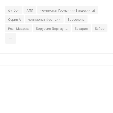
футбол
АПЛ
чемпионат Германии (Бундеслига)
Серия А
чемпионат Франции
Барселона
Реал Мадрид
Боруссия Дортмунд
Бавария
Байер
...