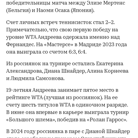
победительницы матча между Элизе Мертенс
(Бельгия) и Наоми Осака (Япония).
Счет личных встреч теннисисток стал 2–2.
Примечательно, что свою первую победу на
уровне WTA Андреева одержала именно над
Фернандес. На «Мастерсе» в Мадриде 2023 года
она выиграла со счетом 6:3, 6:4.
Из россиянок на турнире остались Екатерина
Александрова, Диана Шнайдер, Алина Корнеева
и Людмила Самсонова.
00:00
/
00:00
19-летняя Андреева занимает пятое место в
рейтинге WTA (лучшая из россиянок). На ее
счету шесть титулов WTA в одиночном разряде.
В июне она впервые в карьере выиграла турнир
«Большого шлема», победив на «Ролан Гаррос».
В 2024 году россиянка в паре с Дианой Шнайдер