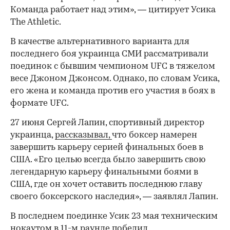
Команда работает над этим», — цитирует Усика
The Athletic.
В качестве альтернативного варианта для
последнего боя украинца СМИ рассматривали
поединок с бывшим чемпионом UFC в тяжелом
00:00
/
00:00
весе Джоном Джонсом. Однако, по словам Усика,
его жена и команда против его участия в боях в
формате UFC.
27 июня Сергей Лапин, спортивный директор
украинца,
рассказывал,
что боксер намерен
завершить карьеру серией финальных боев в
США. «Его целью всегда было завершить свою
легендарную карьеру финальными боями в
США, где он хочет оставить последнюю главу
своего боксерского наследия», — заявлял Лапин.
В последнем поединке Усик 23 мая техническим
нокаутом в 11-м раунде победил