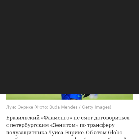
Стороны не смогли достичь соглашения
по трансферу игрока сборной Бразилии
Луис Энрике
(Фото: Buda Mendes / Getty Images)
Бразильский «Фламенго» не смог договориться
с петербургским «Зенитом» по трансферу
полузащитника Луиса Энрике. Об этом Globo