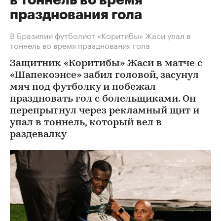
в тоннель во время
празднования гола
В Бразилии футболист «Коритибы» Жаси упал в
тоннель во время празднования гола
Защитник «Коритибы» Жаси в матче с
«Шапекоэнсе» забил головой, засунул
мяч под футболку и побежал
праздновать гол с болельщиками. Он
перепрыгнул через рекламный щит и
упал в тоннель, который вел в
раздевалку