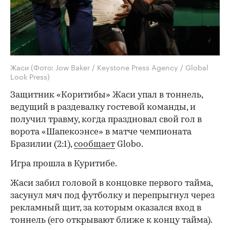
Жаси
(Фото: Jow Baker / Keystone Press Agency / Global
Look Press)
Защитник «Коритибы» Жаси упал в тоннель,
ведущий в раздевалку гостевой команды, и
получил травму, когда праздновал свой гол в
ворота «Шапекоэнсе» в матче чемпионата
Бразилии (2:1),
сообщает
Globo.
Игра прошла в Куритибе.
Жаси забил головой в концовке первого тайма,
засунул мяч под футболку и перепрыгнул через
рекламный щит, за которым оказался вход в
тоннель (его открывают ближе к концу тайма).