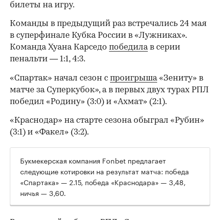
билеты на игру.
Команды в предыдущий раз встречались 24 мая
в суперфинале Кубка России в «Лужниках».
Команда Хуана Карседо
победила
в серии
пенальти — 1:1, 4:3.
«Спартак» начал сезон с
проигрыша
«Зениту» в
матче за Суперкубок», а в первых двух турах РПЛ
победил «Родину» (3:0) и «Ахмат» (2:1).
«Краснодар» на старте сезона обыграл «Рубин»
(3:1) и «Факел» (3:2).
Букмекерская компания Fonbet предлагает
следующие котировки на результат матча: победа
00:00
/
00:00
«Спартака» — 2.15, победа «Краснодара» — 3,48,
ничья — 3,60.