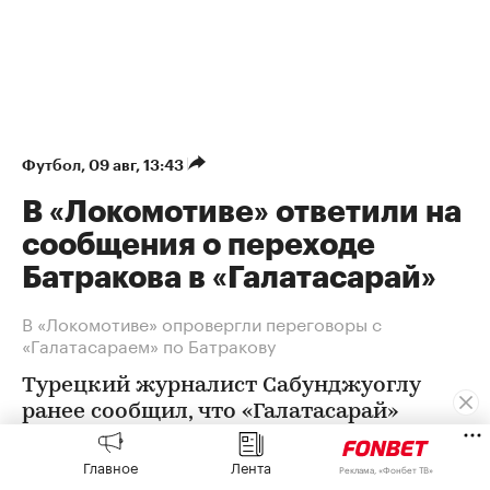
Футбол
⁠,
09 авг, 13:43
В «Локомотиве» ответили на
сообщения о переходе
Батракова в «Галатасарай»
В «Локомотиве» опровергли переговоры с
«Галатасараем» по Батракову
Турецкий журналист Сабунджуоглу
ранее сообщил, что «Галатасарай»
договорился с Батраковым о
контракте. В «Локомотиве» заявили,
Главное
Лента
Реклама, «Фонбет ТВ»