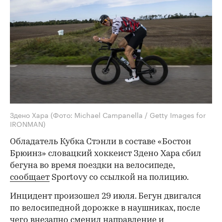
Здено Хара
(Фото: Michael Campanella / Getty Images for
IRONMAN)
Обладатель Кубка Стэнли в составе «Бостон
Брюинз» словацкий хоккеист Здено Хара сбил
бегуна во время поездки на велосипеде,
сообщает
Sportovy со ссылкой на полицию.
Инцидент произошел 29 июля. Бегун двигался
по велосипедной дорожке в наушниках, после
чего внезапно сменил направление и