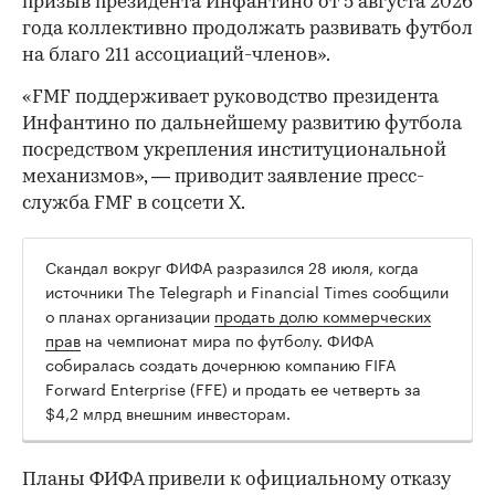
призыв президента Инфантино от 5 августа 2026
года коллективно продолжать развивать футбол
на благо 211 ассоциаций-членов».
«FMF поддерживает руководство президента
Инфантино по дальнейшему развитию футбола
посредством укрепления институциональной
00:00
/
00:00
механизмов», — приводит заявление пресс-
служба FMF в соцсети Х.
Скандал вокруг ФИФА разразился 28 июля, когда
источники The Telegraph и Financial Times сообщили
о планах организации
продать долю коммерческих
прав
на чемпионат мира по футболу. ФИФА
собиралась создать дочернюю компанию FIFA
Forward Enterprise (FFE) и продать ее четверть за
$4,2 млрд внешним инвесторам.
Планы ФИФА привели к официальному отказу