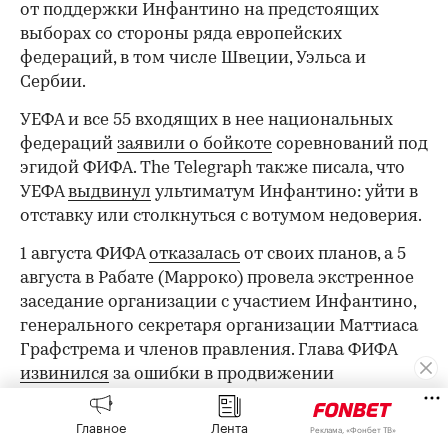
от поддержки Инфантино на предстоящих
выборах со стороны ряда европейских
федераций, в том числе Швеции, Уэльса и
Сербии.
УЕФА и все 55 входящих в нее национальных
федераций
заявили о бойкоте
соревнований под
эгидой ФИФА. The Telegraph также писала, что
УЕФА
выдвинул
ультиматум Инфантино: уйти в
отставку или столкнуться с вотумом недоверия.
1 августа ФИФА
отказалась
от своих планов, а 5
августа в Рабате (Марроко) провела экстренное
заседание организации с участием Инфантино,
генерального секретаря организации Маттиаса
Графстрема и членов правления. Глава ФИФА
извинился
за ошибки в продвижении
инициативы и свернул проект FFE.
Главное
Лента
Реклама, «Фонбет ТВ»
Несмотря на это, 6 августа в УЕФА
заявили
, что