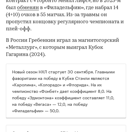
контракт с «Торонто Мейпл Лифс», но в 2025-м
был
обменян
в «Филадельфию», где набрал 14
(4+10) очков в 55 матчах. Из-за травмы он
пропустил концовку регулярного чемпионата и
плей-офф.
В России Гребенкин играл за магнитогорский
«Металлург», с которым выиграл Кубок
Гагарина (2024).
Новый сезон НХЛ стартует 30 сентября. Главными
фаворитами на победу в Кубке Стэнли являются
«Каролина», «Колорадо» и «Флорида». На их
чемпионство «Фонбет» дает коэффициент 8,0. На
победу «Эдмонтона» коэффициент составляет 11,0,
00:00
/
00:00
на победу «Вегаса» — 12,0, на победу
«Филадельфии» — 50,0.