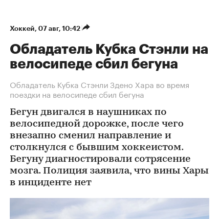
Хоккей
⁠,
07 авг, 10:42
Обладатель Кубка Стэнли на
велосипеде сбил бегуна
Обладатель Кубка Стэнли Здено Хара во время
поездки на велосипеде сбил бегуна
Бегун двигался в наушниках по
велосипедной дорожке, после чего
внезапно сменил направление и
столкнулся с бывшим хоккеистом.
Бегуну диагностировали сотрясение
мозга. Полиция заявила, что вины Хары
в инциденте нет