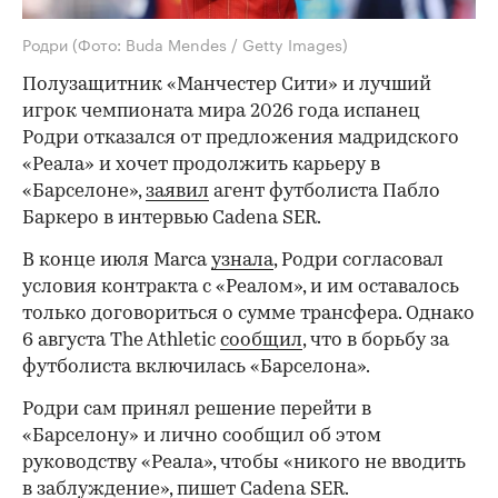
Родри
(Фото: Buda Mendes / Getty Images)
Полузащитник «Манчестер Сити» и лучший
игрок чемпионата мира 2026 года испанец
Родри отказался от предложения мадридского
«Реала» и хочет продолжить карьеру в
«Барселоне»,
заявил
агент футболиста Пабло
Баркеро в интервью Cadena SER.
В конце июля Marca
узнала
, Родри согласовал
условия контракта с «Реалом», и им оставалось
только договориться о сумме трансфера. Однако
6 августа The Athletic
cообщил
, что в борьбу за
футболиста включилась «Барселона».
Родри сам принял решение перейти в
«Барселону» и лично сообщил об этом
руководству «Реала», чтобы «никого не вводить
в заблуждение», пишет Cadena SER.