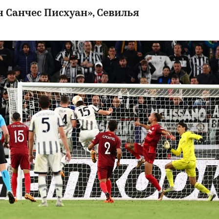
 Санчес Писхуан», Севилья
00:00
/
00:00