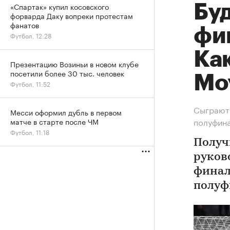
«Спартак» купил косовского
Бу
форварда Даку вопреки протестам
фанатов
фи
Футбол, 12:28
Ка
Презентацию Возиньи в новом клубе
посетили более 30 тыс. человек
Мо
Футбол, 11:52
Сыграют 
Месси оформил дубль в первом
полуфин
матче в старте после ЧМ
Футбол, 11:18
Получ
руков
финал
полуф