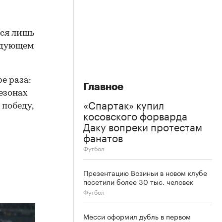
тся лишь
ледующем
е раза:
Главное
езонах
«Спартак» купил
 победу,
косовского форварда
Даку вопреки протестам
фанатов
Футбол
Презентацию Возиньи в новом клубе
посетили более 30 тыс. человек
Футбол
Месси оформил дубль в первом