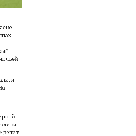
езоне
ппах
рвый
 ничьей
али, и
На
нирной
волили
» делит