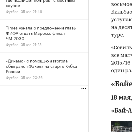
восьмое
клубом
Футбол, 05 авг, 21:46
Бильбао
уступаю
Times узнала о предложении главы
на деся
ФИФА отдать Марокко финал
туре.
ЧМ-2030
Футбол, 05 авг, 21:25
«Севиль
все мат
«Динамо» с помощью автогола
2015/16
обыграло «Факел» на старте Кубка
России
один ра
Футбол, 05 авг, 20:36
«Байе
18 мая,
«Бай-А