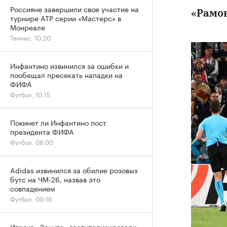
Россияне завершили свое участие на
«Рамон
турнире ATP серии «Мастерс» в
Монреале
Теннис, 10:20
Инфантино извинился за ошибки и
пообещал пресекать нападки на
ФИФА
Футбол, 10:15
Покинет ли Инфантино пост
президента ФИФА
Футбол, 08:00
Adidas извинился за обилие розовых
бутс на ЧМ-26, назвав это
совпадением
Футбол, 00:16
Игрока «Зенита» госпитализировали