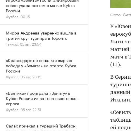
после удара локтем в матче Кубка
России
Фото: Get
Футбол, 00:15
У «Ювен
Мирра Андреева уверенно вышла в
еврокуб
третий круг турнира в Торонто
Лиги че
Теннис, 05 авг, 23:54
матчей 
матч в 
«Краснодар» по пенальти вырвал
(1:1).
победу у «Ахмата» на старте Кубка
России
Футбол, 05 авг, 23:15
В Серии
туринцы
«Балтика» проиграла «Зениту» в
данный 
Кубке России из-за гола своего экс-
Италии,
игрока
Футбол, 05 авг, 22:51
«Севиль
таблицы
Салах приехал в турецкий Трабзон,
ей подн
где подпишет контракт с местным