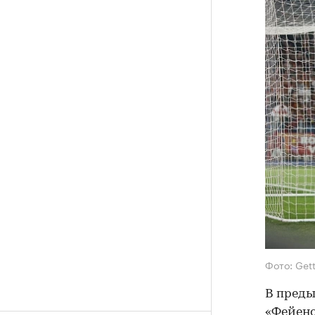
Фото: Get
В преды
«Фейено