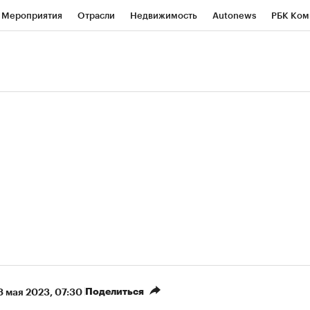
Мероприятия
Отрасли
Недвижимость
Autonews
РБК Ком
ние
РБК Курсы
РБК Life
Тренды
Визионеры
Национальн
б
Исследования
Кредитные рейтинги
Франшизы
Газета
роверка контрагентов
Политика
Экономика
Бизнес
Техно
(+87%)
(+30,61%)
 450
АФК «Система» ₽12
Купить
Ку
ПСБ к 29.07.27
прогноз БКС к 15.07.27
Поделиться
8 мая 2023, 07:30