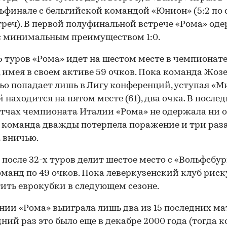
ьфинале с бельгийской командой «Юнион» (5:2 по
треч). В первой полуфинальной встрече «Рома» од
с минимальным преимуществом 1:0.
5 туров «Рома» идет на шестом месте в чемпионат
 имея в своем активе 59 очков. Пока команда Жоз
о попадает лишь в Лигу конференций, уступая «М
 находится на пятом месте (61), два очка. В после
тчах чемпионата Италии «Рома» не одержала ни 
 команда дважды потерпела поражение и три раз
 вничью.
 после 32-х туров делит шестое место с «Вольфсбур
оманд по 49 очков. Пока леверкузенский клуб риск
ить еврокубки в следующем сезоне.
нии «Рома» выиграла лишь два из 15 последних ма
дний раз это было еще в декабре 2000 года (тогда 