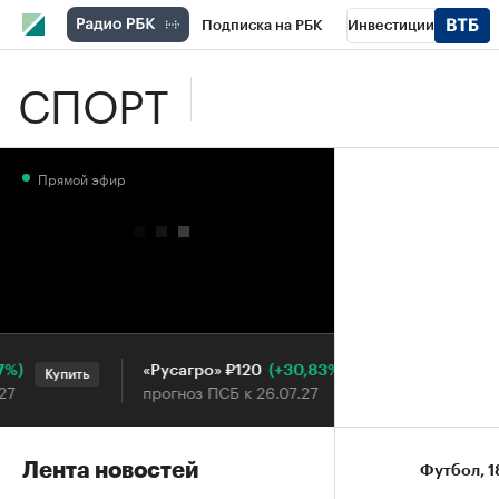
Подписка на РБК
Инвестиции
СПОРТ
Школа управления РБК
РБК Образова
РБК Бизнес-среда
Дискуссионный клу
Прямой эфир
Конференции СПб
Спецпроекты
П
Рынок наличной валюты
(+30,83%)
«Русагро» ₽120
Ozon ₽5
Купить
Купить
прогноз ПСБ к 26.07.27
прогноз 
Лента новостей
Футбол
⁠,
1