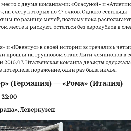
 место с двумя командами: «Осасуной» и «Атлетик
», на счету которых по 47 очков. Однако севильцы
т им по разнице мячей, поэтому пока располагаю
том месте и рискуют остаться без еврокубков в с
я» и «Ювентус» в своей истории встречались четыр
чи прошли на групповом этапе Лиги чемпионов в с
 и 2016/17. Итальянская команда дважды одержала
з потерпела поражение, один раз была ничья.
р» (Германия) — «Рома» (Италия)
 22:00
рана», Леверкузен