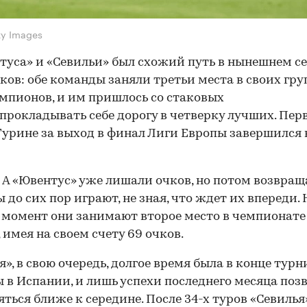
ty Images
туса» и «Севильи» был схожий путь в нынешнем с
ков: обе команды заняли третьи места в своих гру
мпионов, и им пришлось со стаковых
прокладывать себе дорогу в четверку лучших. Пе
Турине за выход в финал Лиги Европы завершился
 А «Ювентус» уже лишали очков, но потом возвращ
 до сих пор играют, не зная, что ждет их впереди. 
момент они занимают второе место в чемпионате
 имея на своем счету 69 очков.
я», в свою очередь, долгое время была в конце тур
 в Испании, и лишь успехи последнего месяца поз
яться ближе к середине. После 34-х туров «Севилья