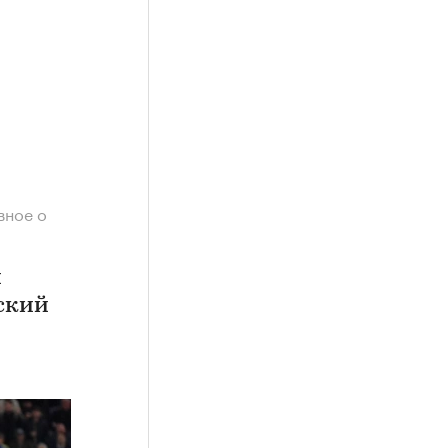
вное о
й
ский