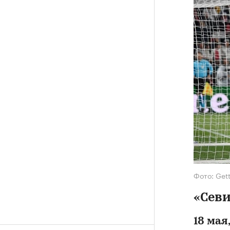
Фото: Get
«Севи
18 мая,