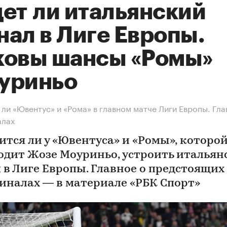
дет ли итальянский
нал в Лиге Европы.
ковы шансы «Ромы»
уриньо
ли «Ювентус» и «Рома» в главном матче Лиги Европы. Гла
алах
ится ли у «Ювентуса» и «Ромы», которо
одит Жозе Моуриньо, устроить итальян
 в Лиге Европы. Главное о предстоящих
иналах — в материале «РБК Спорт»