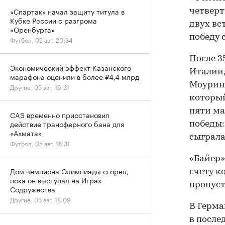
«Спартак» начал защиту титула в
четверт
Кубке России с разгрома
двух вс
«Оренбурга»
победу 
Футбол, 05 авг, 20:34
После 3
Экономический эффект Казанского
Италии,
марафона оценили в более ₽4,4 млрд
Моуринь
Другие, 05 авг, 19:31
который
пяти ма
CAS временно приостановил
действие трансферного бана для
победы:
«Ахмата»
сыграла
Футбол, 05 авг, 18:31
«Байер»
Дом чемпиона Олимпиады сгорел,
счету к
пока он выступал на Играх
пропуст
Содружества
Другие, 05 авг, 18:09
В Герма
в после