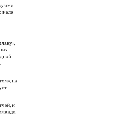
 сумме
ержала
е
е
илану»,
дних
одной
а
гом», на
ует
тчей, и
команда