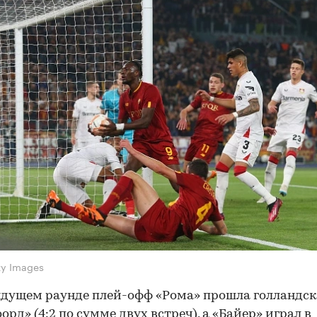
ty Images
дущем раунде плей-офф «Рома» прошла голландс
орд» (4:2 по сумме двух встреч), а «Байер» играл в