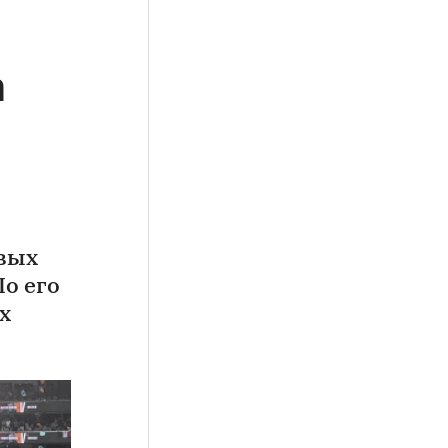
а
овых
По его
х