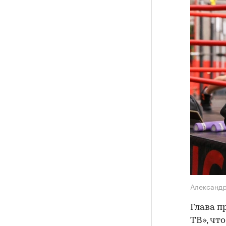
Александ
Глава п
ТВ», чт