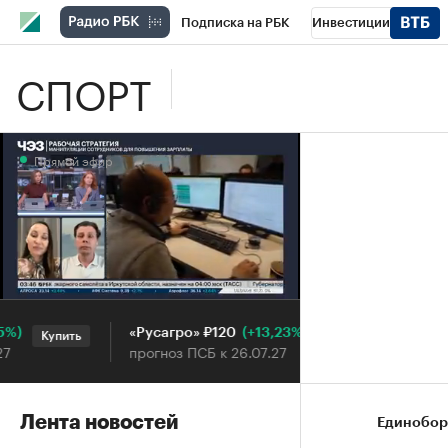
Подписка на РБК
Инвестиции
СПОРТ
Школа управления РБК
РБК Образова
РБК Бизнес-среда
Дискуссионный клу
Прямой эфир
Конференции СПб
Спецпроекты
П
Рынок наличной валюты
Прямой эфир
(+13,23%)
«Русагро» ₽120
Ozon ₽5
Купить
Купить
прогноз ПСБ к 26.07.27
прогноз 
Лента новостей
Единобор