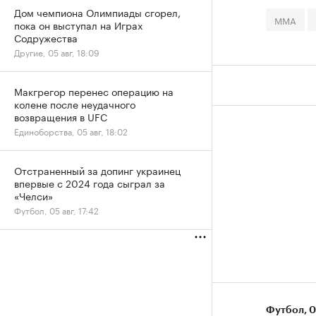
Дом чемпиона Олимпиады сгорел,
ММА
пока он выступал на Играх
Содружества
Другие, 05 авг, 18:09
Макгрегор перенес операцию на
колене после неудачного
возвращения в UFC
Единоборства, 05 авг, 18:02
Отстраненный за допинг украинец
впервые с 2024 года сыграл за
«Челси»
Футбол, 05 авг, 17:42
Футбол
⁠,
0