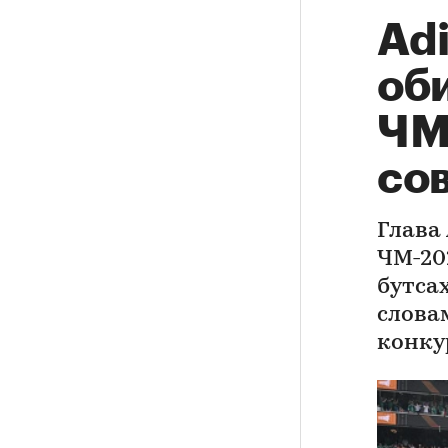
Adi
об
ЧМ-
со
Глава 
ЧМ-20
бутсах
слова
конку