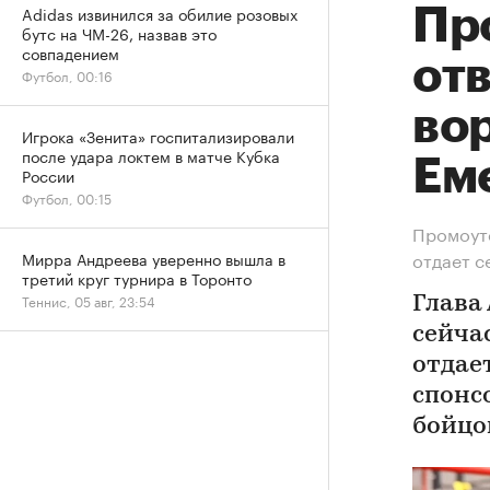
Adidas извинился за обилие розовых
Пр
бутс на ЧМ-26, назвав это
совпадением
от
Футбол, 00:16
во
Игрока «Зенита» госпитализировали
после удара локтем в матче Кубка
Ем
России
Футбол, 00:15
Промоуте
отдает с
Мирра Андреева уверенно вышла в
третий круг турнира в Торонто
Теннис, 05 авг, 23:54
Глава 
сейчас
отдает
спонс
бойцо