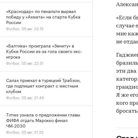
Алексан
«Краснодар» по пенальти вырвал
победу у «Ахмата» на старте Кубка
«Если б
России
случае 
Футбол, 05 авг, 23:15
мне каж
не отда
«Балтика» проиграла «Зениту» в
Кубке России из-за гола своего экс-
Гаджиев
игрока
Футбол, 05 авг, 22:51
бразиль
эти два 
категор
Салах приехал в турецкий Трабзон,
где подпишет контракт с местным
грандио
клубом
Я же его
Футбол, 05 авг, 21:46
кого пр
бросать
Times узнала о предложении главы
ФИФА отдать Марокко финал
ЧМ-2030
Футбол, 05 авг, 21:25