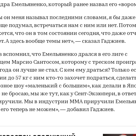
дра Емельяненко, который ранее назвал его «вором
ы он меня называл последними словами, я бы даже
еще подумал, встречаться нам с ним или нет. Потом
ется, что он в том состоянии сегодня, что даже отч
ет. А здесь вообще темы нет», — сказал Гаджиев.
 вспомнил, что Емельяненко дрался в его лиге с
цем Марсио Сантосом, которому с треском проигра
года он лучше не стал. С кем ему драться? Только е
ии до 57 кг с ним кто‑то захочет подраться, сделат
зное шоу «маленький с большим», как делали в Я
 не бросаю, мы же тут, как у Сент‑Экзюпери, в ответ
иручили. Мы в индустрии ММА приручили Емелья
 его теперь не можем», — добавил Гаджиев.