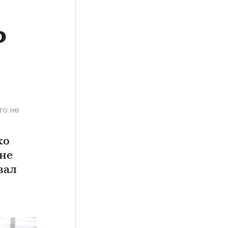
о
то не
ко
 не
вал