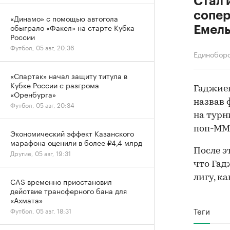
Стал 
сопер
«Динамо» с помощью автогола
обыграло «Факел» на старте Кубка
Емел
России
Футбол, 05 авг, 20:36
Единобор
«Спартак» начал защиту титула в
Кубке России с разгрома
Гаджиев
«Оренбурга»
назвав 
Футбол, 05 авг, 20:34
на турн
поп-ММА
Экономический эффект Казанского
марафона оценили в более ₽4,4 млрд
После э
Другие, 05 авг, 19:31
что Гад
лигу, ка
CAS временно приостановил
действие трансферного бана для
«Ахмата»
Теги
Футбол, 05 авг, 18:31