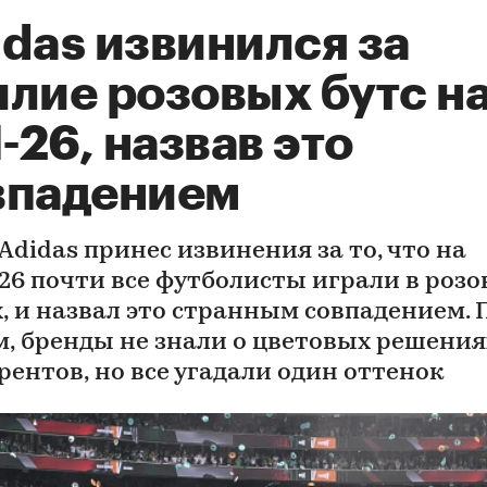
das извинился за
илие розовых бутс н
26, назвав это
впадением
Adidas принес извинения за то, что на
26 почти все футболисты играли в роз
, и назвал это странным совпадением. 
м, бренды не знали о цветовых решения
рентов, но все угадали один оттенок