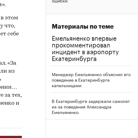
ошибки
».
 в этом
у что,
Материалы по теме
ет себе
Емельяненко впервые
прокомментировал
инцидент в аэропорту
Екатеринбурга
л. «За
сли из
Менеджер Емельяненко объяснил его
поведение в Екатеринбурге
ь
капельницами
понии…
е за тех,
В Екатеринбурге задержали самолет
ненко и
из-за поведения Александра
Емельяненко