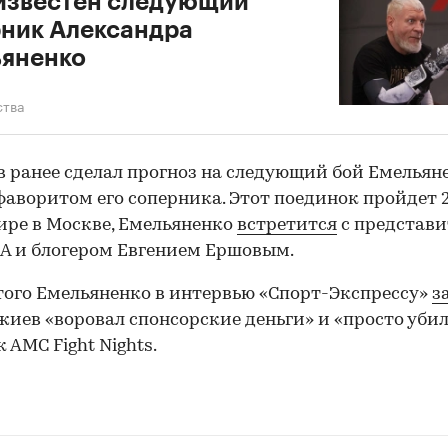
известен следующий
ник Александра
ьяненко
ства
 ранее сделал прогноз на следующий бой Емельяне
фаворитом его соперника. Этот поединок пройдет 
ире в Москве, Емельяненко
встретится
с представ
 и блогером Евгением Ершовым.
00:00
/
00:00
того Емельяненко в интервью «Спорт-Экспрессу»
з
жиев «воровал спонсорские деньги» и «просто уби
к АМС Fight Nights.