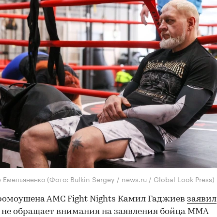
р Емельяненко
(Фото: Bulkin Sergey / news.ru / Global Look Press)
ромоушена АМС Fight Nights Камил Гаджиев
заявил
о не обращает внимания на заявления бойца ММА