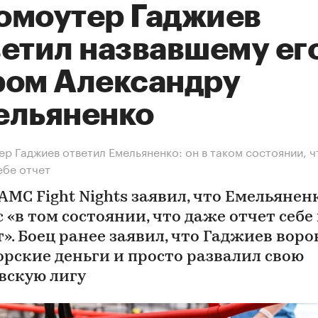
омоутер Гаджиев
ветил назвавшему ег
ром Александру
ельяненко
р Гаджиев ответил Емельяненко: он в таком состоянии, ч
ебе отчет
АМС Fight Nights заявил, что Емельянен
 «в том состоянии, что даже отчет себе
». Боец ранее заявил, что Гаджиев воро
орские деньги и просто развалил свою
вскую лигу