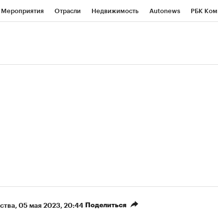
Мероприятия
Отрасли
Недвижимость
Autonews
РБК Ком
ние
РБК Курсы
РБК Life
Тренды
Визионеры
Национальн
б
Исследования
Кредитные рейтинги
Франшизы
Газета
роверка контрагентов
Политика
Экономика
Бизнес
Техно
(+86,13%)
(+28,67%)
 450
АФК «Система» ₽12
Купить
Ку
ПСБ к 29.07.27
прогноз БКС к 15.07.27
Поделиться
ства
⁠,
05 мая 2023, 20:44