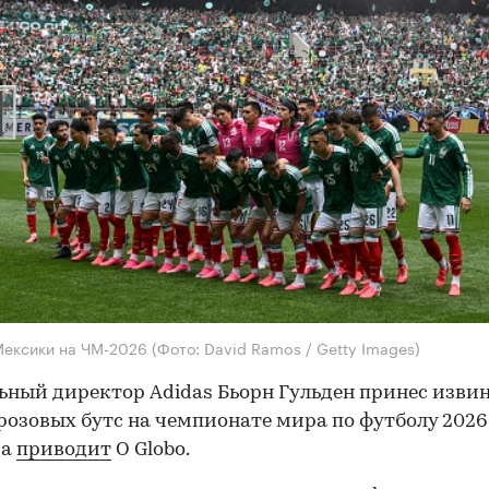
Мексики на ЧМ-2026
(Фото: David Ramos / Getty Images)
ьный директор Adidas Бьорн Гульден принес извин
розовых бутс на чемпионате мира по футболу 2026 
ва
приводит
O Globo.