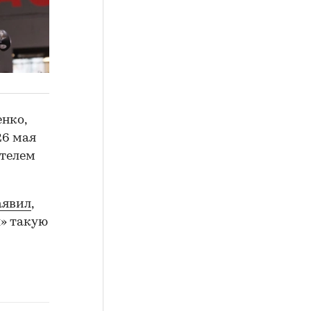
нко,
26 мая
ителем
аявил
,
л» такую