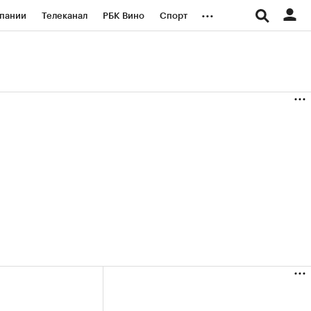
...
пании
Телеканал
РБК Вино
Спорт
ые проекты
Город
Стиль
Крипто
Спецпроекты СПб
логии и медиа
Финансы