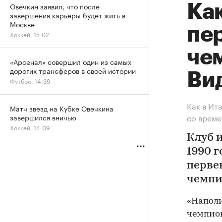
Овечкин заявил, что после
Ка
завершения карьеры будет жить в
Москве
пер
Хоккей, 15:02
че
«Арсенал» совершил один из самых
дорогих трансферов в своей истории
Ви
Футбол, 14:39
Как в Ит
Матч звезд на Кубке Овечкина
со време
завершился вничью
Хоккей, 14:09
Клуб 
1990 
перве
чемпи
«Наполи
чемпио