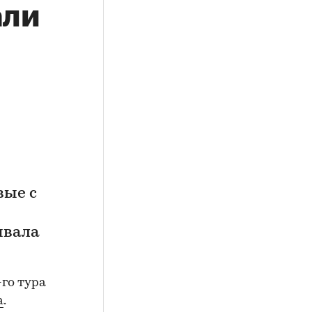
али
вые с
ывала
-го тура
а
.