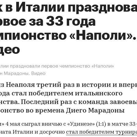
к в Италии празднов
вое за 33 года
мпионство «Наполи».
део
алии праздновали первое чемпионство «Наполи»
н Марадоны. Видео
из Неаполя третий раз в истории и впер
года стал победителем итальянского
нства. Последний раз с команда завоев
онство во времена Диего Марадоны
» 4 мая сыграл вничью с «Удинезе» (1:1) в матче 33
ната Италии и досрочно
стал победителем турнир