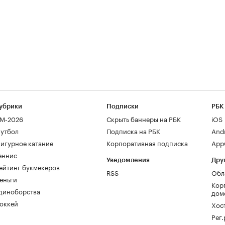
убрики
Подписки
РБК
М-2026
Скрыть баннеры на РБК
iOS
утбол
Подписка на РБК
And
игурное катание
Корпоративная подписка
AppG
еннис
Уведомления
Дру
ейтинг букмекеров
RSS
Обл
еньги
Кор
диноборства
дом
оккей
Хос
Рег