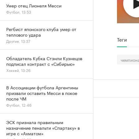
Умер отец Лионеля Месси
Футбол, 13:53
Регбист японского клуба умер от
теплового удара
Теги
Другие, 13:37
Обладатель Кубка Стэнли Кузнецов
чемпиона
подписал контракт с «Сибирью»
Хоккей, 13:26
В Ассоциации футбола Аргентины
призвали оставить Месси в покое
после ЧМ
Футбол, 12:46
ЭСК признала правильным
назначение пенальти «Спартаку» в
игре с «Ахматом»