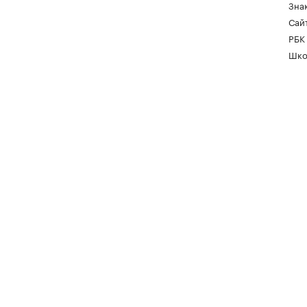
Зна
Сайт
РБК
Шко