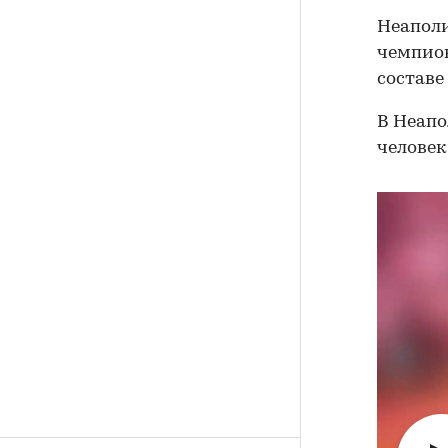
Неаполи
чемпион
составе
В Неапо
человек