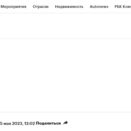
Мероприятия
Отрасли
Недвижимость
Autonews
РБК Ком
ние
РБК Курсы
РБК Life
Тренды
Визионеры
Национальн
б
Исследования
Кредитные рейтинги
Франшизы
Газета
роверка контрагентов
Политика
Экономика
Бизнес
Техно
Поделиться
5 мая 2023, 12:02