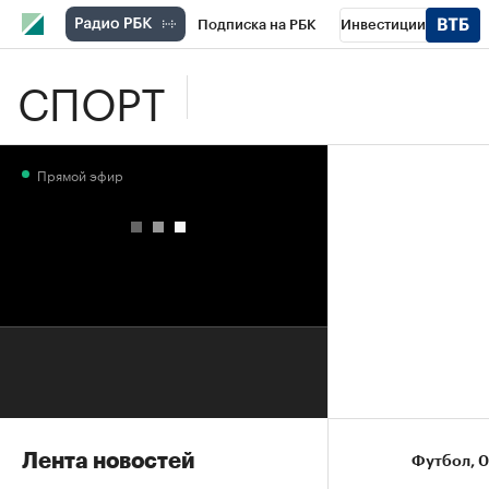
Подписка на РБК
Инвестиции
СПОРТ
Школа управления РБК
РБК Образова
РБК Бизнес-среда
Дискуссионный клу
Прямой эфир
Конференции СПб
Спецпроекты
П
Рынок наличной валюты
Лента новостей
Футбол
⁠,
0