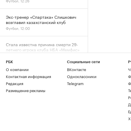
Футбол, 12:26
Экс-тренер «Спартака» Слишкович
возглавил казахстанский клуб
Футбол, 12:00
Стала известна причина смерти 29-
летнего игрока клуба НБА «Мемфис»
Кларка
Баскетбол, 11:25
РБК
Социальные сети
Р
О компании
ВКонтакте
Ч
Контактная информация
Одноклассники
Ф
«Фламенго» отказался от трансфера
футболиста «Зенита» Луиса Энрике
Редакция
Telegram
Ф
Футбол, 11:00
Размещение рекламы
Т
Р
Тренер сборной сообщил, кто
Д
заменит Мельникову и других
Е
лидеров на ЧЕ
Х
Футбол, 10:36