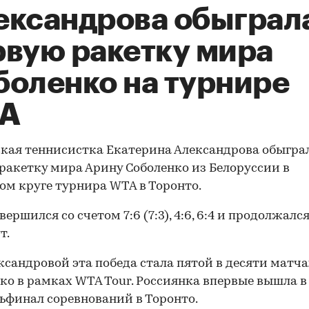
ександрова обыграл
рвую ракетку мира
боленко на турнире
A
кая теннисистка Екатерина Александрова обыгра
ракетку мира Арину Соболенко из Белоруссии в
ом круге турнира WTA в Торонто.
ершился со счетом 7:6 (7:3), 4:6, 6:4 и продолжался
т.
ксандровой эта победа стала пятой в десяти матча
ко в рамках WTA Tour. Россиянка впервые вышла в
ьфинал соревнований в Торонто.