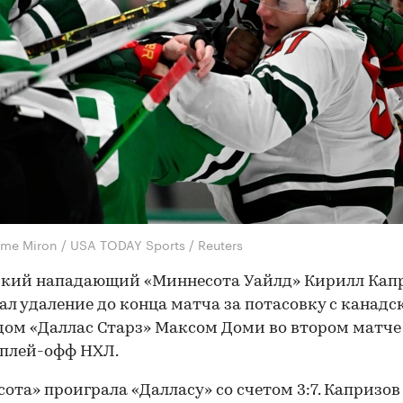
ome Miron / USA TODAY Sports / Reuters
ский нападающий «Миннесота Уайлд» Кирилл Кап
ал удаление до конца матча за потасовку с канад
ом «Даллас Старз» Максом Доми во втором матче
 плей-офф НХЛ.
ота» проиграла «Далласу» со счетом 3:7. Капризов