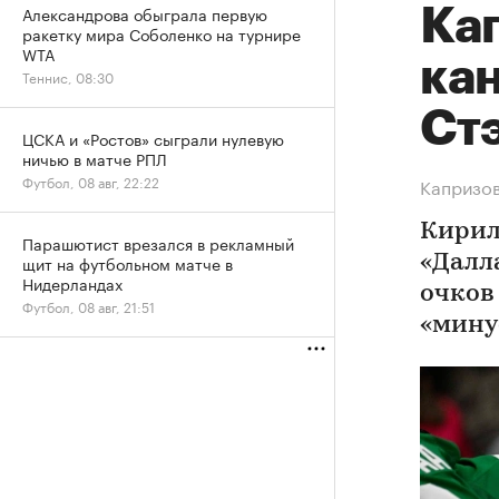
Александрова обыграла первую
Ка
ракетку мира Соболенко на турнире
WTA
ка
Теннис, 08:30
Ст
ЦСКА и «Ростов» сыграли нулевую
ничью в матче РПЛ
Футбол, 08 авг, 22:22
Капризов
Кирил
Парашютист врезался в рекламный
щит на футбольном матче в
«Далла
Нидерландах
очков
Футбол, 08 авг, 21:51
«минус