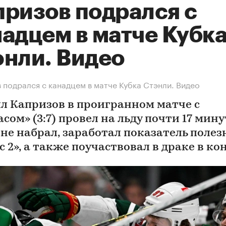
призов подрался с
надцем в матче Кубк
энли. Видео
 подрался с канадцем в матче Кубка Стэнли. Видео
л Капризов в проигранном матче с
сом» (3:7) провел на льду почти 17 мину
 не набрал, заработал показатель полез
 2», а также поучаствовал в драке в ко