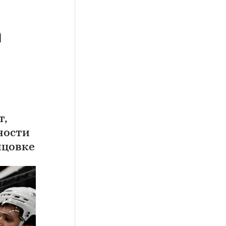
а
т,
ности
нцовке