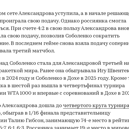
ом сете Александрова уступила, а в начале решаю
проиграла свою подачу. Однако россиянка смогла
ься. При счете 4:2 в свою пользу Александрова вно
ла свою подачу, позволив Соболенко сократить
ние. В последнем гейме снова взяла подачу соперн
вала третий матчбол.
над Соболенко стала для Александровой третьей н
ракеткой мира. Ранее она обыгрывала Игу Швентек
в 2024 году и Соболенко в Дохе в 2025 году. Кроме 
ка в шестой раз вышла в четвертьфинал турнира
ии WTA 1000 и впервые с соревнований в Дохе в 202
00:00
/
00:00
о Александрова дошла до
четвертого круга турнир
, обыграв в 1/16 финала представительницу
ии Талию Гибсон, занимающую 74-е место в рейти
:7, 6:1, 6:3. Россиянка занимает 19-е место в миро