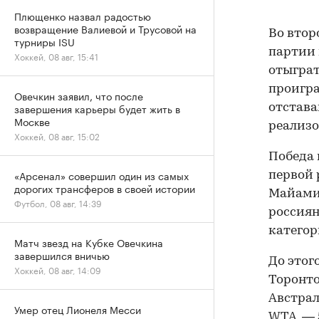
Плющенко назвал радостью
возвращение Валиевой и Трусовой на
Во втор
турниры ISU
партии 
Хоккей, 08 авг, 15:41
отыграт
проигра
Овечкин заявил, что после
завершения карьеры будет жить в
отстава
Москве
реализо
Хоккей, 08 авг, 15:02
Победа 
«Арсенал» совершил один из самых
первой 
дорогих трансферов в своей истории
Майами 
Футбол, 08 авг, 14:39
россиян
категор
Матч звезд на Кубке Овечкина
завершился вничью
До этог
Хоккей, 08 авг, 14:09
Торонто
Австрал
Умер отец Лионеля Месси
WTA, — 5