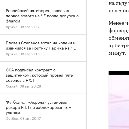
на льду
Российский пятиборец завоевал
полезно
первое золото на ЧЕ после допуска с
флагом
Менее ч
Другие, 08 авг, 21:17
форвард
обменят
Пловец Степанов встал на колени и
арбитры
извинился за критику Парижа на ЧЕ
минут.
Другие, 08 авг, 21:09
СКА подписал контракт с
защитником, который провел пять
сезонов в НХЛ
Хоккей, 08 авг, 20:28
Футболист «Акрона» установил
рекорд РПЛ по заблокированным
ударам
Футбол, 08 авг, 20:17