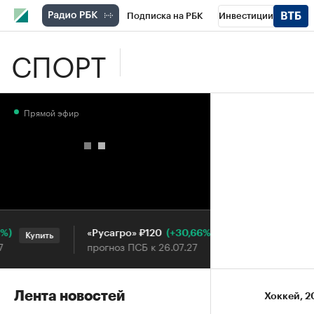
Подписка на РБК
Инвестиции
СПОРТ
Школа управления РБК
РБК Образова
РБК Бизнес-среда
Дискуссионный клу
Прямой эфир
Конференции СПб
Спецпроекты
П
Рынок наличной валюты
(+30,66%)
«Русагро» ₽120
Ozon ₽5
Купить
Купить
прогноз ПСБ к 26.07.27
прогноз 
Лента новостей
Хоккей
⁠,
2