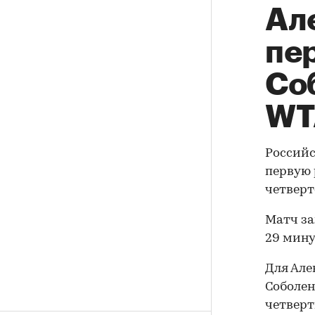
Ал
пе
Со
WT
Российс
первую 
четверт
Матч зав
29 мину
Для Але
Соболен
четверт