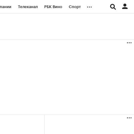
...
пании
Телеканал
РБК Вино
Спорт
ые проекты
Город
Стиль
Крипто
Спецпроекты СПб
логии и медиа
Финансы
(+8,02%)
«Северсталь» ₽700
НОВАТЭ
пить
Купить
прогноз КИТ Финанс к 20.07.27
прогноз 