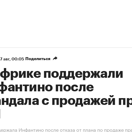
Поделиться
7 авг, 00:05
Африке поддержали
фантино после
андала с продажей п
М
ержала Инфантино после отказа от плана по продаже пр