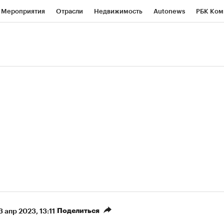
Мероприятия
Отрасли
Недвижимость
Autonews
РБК Ком
ние
РБК Курсы
РБК Life
Тренды
Визионеры
Национальн
б
Исследования
Кредитные рейтинги
Франшизы
Газета
роверка контрагентов
Политика
Экономика
Бизнес
Техно
(+87,48%)
(+30,42%)
 450
АФК «Система» ₽12
Купить
К
ПСБ к 29.07.27
прогноз БКС к 15.07.27
Поделиться
3 апр 2023, 13:11