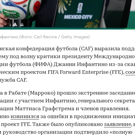
нфантино
(Фото: Carl Recine / Getty Images)
ская конфедерация футбола (CAF) выразила под
ему под волну критики президенту Международн
ии футбола (ФИФА) Джанни Инфантино из-за ска
еским проектом FIFA Forward Enterprise (FFE),
соо
лужба СAF.
та в Рабате (Марроко) прошло экстренное заседани
ации с участием Инфантино, генерального секрет
ации Маттиаса Графстрема и членов правления.
ино
извинился
за ошибки в продвижении инициа
 проект FFE. Также было опубликовано
заявление
, 
 руководство организации подтвердило «полную