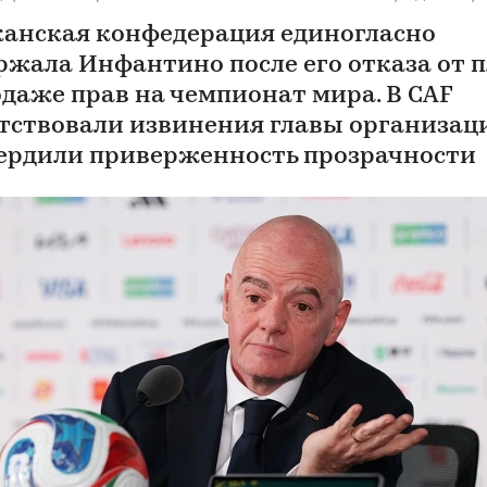
анская конфедерация единогласно
ржала Инфантино после его отказа от 
одаже прав на чемпионат мира. В CAF
тствовали извинения главы организац
ердили приверженность прозрачности