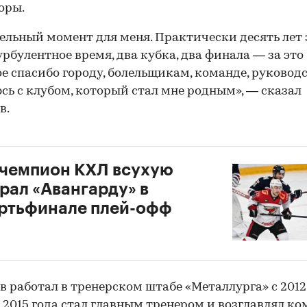
оры.
ельный момент для меня. Практически десять лет з
урбулентное время, два кубка, два финала — за это
е спасибо городу, болельщикам, команде, руководс
ь с клубом, который стал мне родным», — сказал
в.
чемпион КХЛ всухую
рал «Авангарду» в
ртьфинале плей-офф
в работал в тренерском штабе «Металлурга» с 2012 
 2015 года стал главным тренером и возглавлял ко