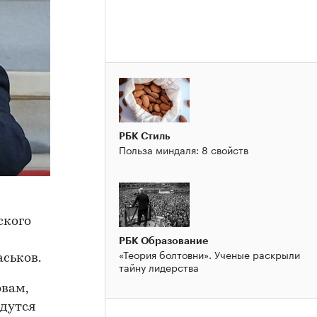
РБК Стиль
Польза миндаля: 8 свойств
ского
РБК Образование
«Теория болтовни». Ученые раскрыли
ськов.
тайну лидерства
овам,
едутся