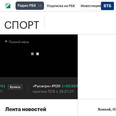
Подписка на РБК
Инвестиции
СПОРТ
Школа управления РБК
РБК Образова
РБК Бизнес-среда
Дискуссионный клу
Прямой эфир
Конференции СПб
Спецпроекты
П
Рынок наличной валюты
(+30,92%)
«Русагро» ₽120
Ozon ₽5
Купить
Купить
прогноз ПСБ к 26.07.27
прогноз 
Лента новостей
Хоккей
⁠,
0