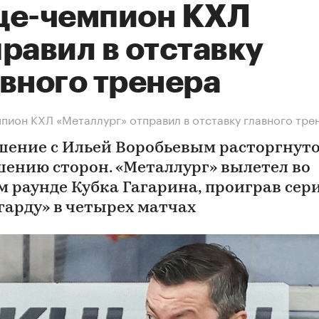
це-чемпион КХЛ
равил в отставку
авного тренера
пион КХЛ «Металлург» отправил в отставку главного тре
шение с Ильей Воробьевым расторгнуто
шению сторон. «Металлург» вылетел во
м раунде Кубка Гагарина, проиграв сер
гарду» в четырех матчах