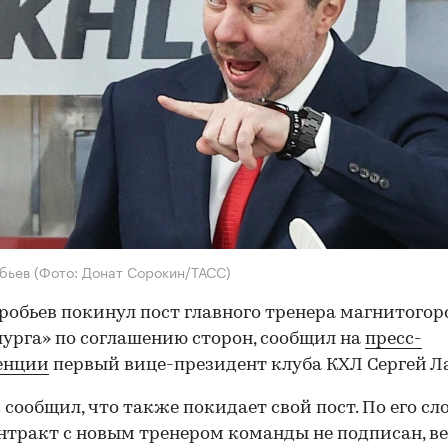
обьев
(Фото: Донат Сорокин/ТАСС)
робьев покинул пост главного тренера магнитогор
урга» по соглашению сторон, сообщил на
пресс-
енции
первый вице-президент клуба КХЛ Сергей Ла
 сообщил, что также покидает свой пост. По его сл
нтракт с новым тренером команды не подписан, в