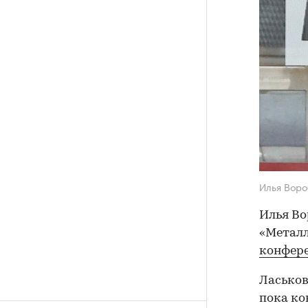
Илья Вор
Илья Во
«Металл
конфер
Ласьков
пока ко