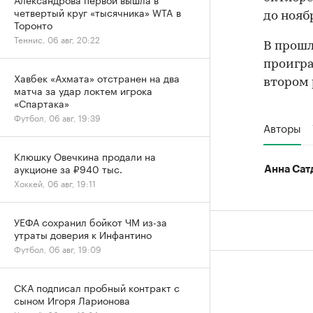
четвертый круг «тысячника» WTA в
до нояб
Торонто
Теннис, 06 авг, 20:22
В прошл
проигра
Хавбек «Ахмата» отстранен на два
втором 
матча за удар локтем игрока
«Спартака»
Футбол, 06 авг, 19:39
Авторы
Клюшку Овечкина продали на
аукционе за ₽940 тыс.
Анна Сат
Хоккей, 06 авг, 19:11
УЕФА сохранил бойкот ЧМ из-за
утраты доверия к Инфантино
Футбол, 06 авг, 19:09
СКА подписал пробный контракт с
сыном Игоря Ларионова