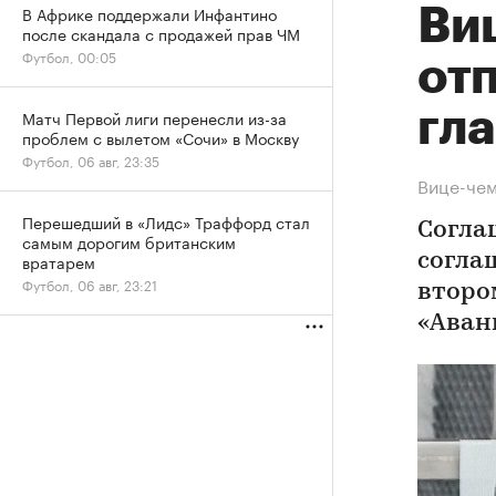
В Африке поддержали Инфантино
Ви
после скандала с продажей прав ЧМ
Футбол, 00:05
отп
гл
Матч Первой лиги перенесли из-за
проблем с вылетом «Сочи» в Москву
Футбол, 06 авг, 23:35
Вице-чем
Перешедший в «Лидс» Траффорд стал
Согла
самым дорогим британским
вратарем
согла
Футбол, 06 авг, 23:21
второ
«Аван