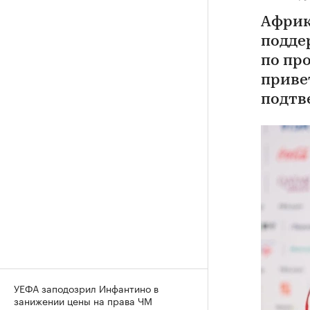
Африк
подде
по пр
приве
подтв
УЕФА заподозрил Инфантино в
занижении цены на права ЧМ