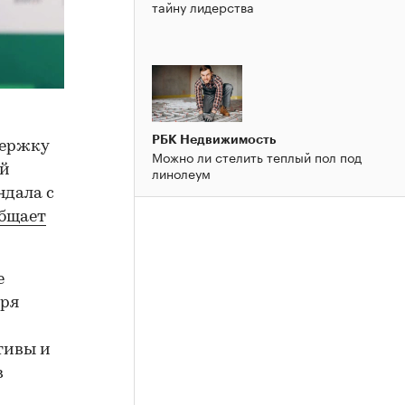
тайну лидерства
РБК Недвижимость
держку
Можно ли стелить теплый пол под
ой
линолеум
ндала с
бщает
е
аря
тивы и
в