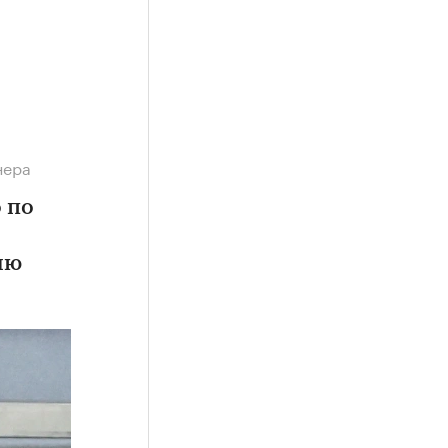
нера
 по
ию