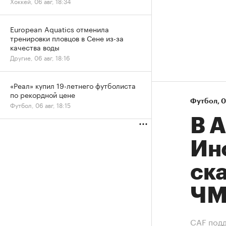
Хоккей, 06 авг, 18:34
European Aquatics отменила
тренировки пловцов в Сене из-за
качества воды
Другие, 06 авг, 18:16
«Реал» купил 19-летнего футболиста
по рекордной цене
Футбол
⁠,
0
Футбол, 06 авг, 18:15
В 
Ин
ск
Ч
СAF подд