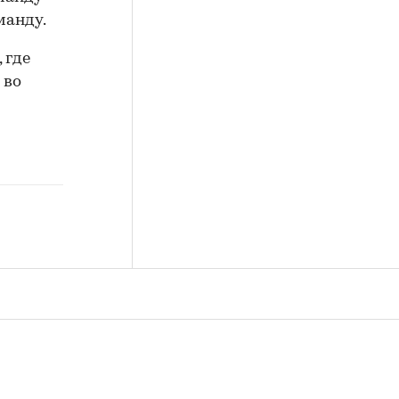
манду.
 где
 во