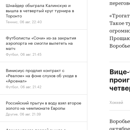
перегов
Шнайдер обыграла Калинскую и
вышла в четвертый круг турнира в
Торонто
«Трогат
Теннис, 06 авг, 22:40
Такое т
огромно
Футболисты «Сочи» из-за закрытия
Прощаюс
аэропорта не смогли вылететь на
Воробье
матч
Футбол, 06 авг, 21:45
Винисиус продлил контракт с
Вице-
«Реалом» на фоне слухов об уходе в
проиг
«Арсенал»
Футбол, 06 авг, 21:42
четве
Хоккей
Российский прыгун в воду взял второе
золото на чемпионате Европы
Другие, 06 авг, 21:39
Воробье
октябре
Александрова первой вышла в