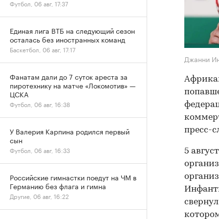
Футбол, 06 авг, 17:37
Единая лига ВТБ на следующий сезон
осталась без иностранных команд
Баскетбол, 06 авг, 17:17
Джанни И
Фанатам дали до 7 суток ареста за
Африкан
пиротехнику на матче «Локомотив» —
попавш
ЦСКА
Футбол, 06 авг, 16:38
федерац
коммерч
пресс-с
У Валерия Карпина родился первый
сын
Футбол, 06 авг, 16:33
5 авгус
организ
Российские гимнастки поедут на ЧМ в
организ
Германию без флага и гимна
Инфант
Другие, 06 авг, 16:22
свернул
котором