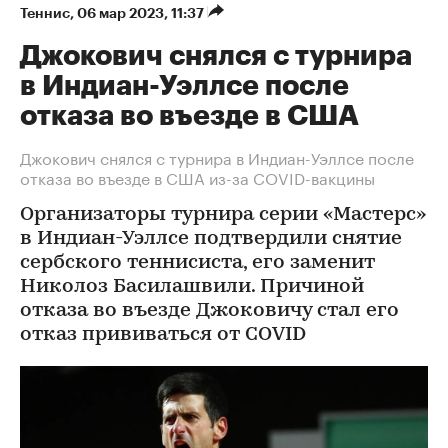
Теннис
⁠,
06 мар 2023, 11:37
Джокович снялся с турнира
в Индиан-Уэллсе после
отказа во въезде в США
Джокович снялся с турнира в Индиан-Уэллсе после
отказа во въезде в США из-за COVID-вакцины
Организаторы турнира серии «Мастерс»
в Индиан-Уэллсе подтвердили снятие
сербского теннисиста, его заменит
Николоз Басилашвили. Причиной
отказа во въезде Джоковичу стал его
отказ прививаться от COVID