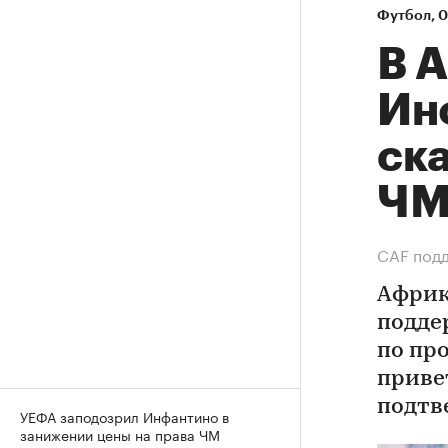
Футбол
⁠,
0
В 
Ин
ск
Ч
СAF подд
Африк
подде
по пр
приве
подтв
УЕФА заподозрил Инфантино в
занижении цены на права ЧМ