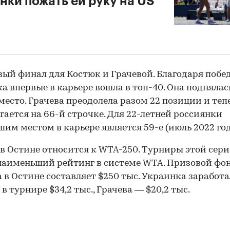
нки пожать ей руку на US
00:00
/
00:00
вый финал для Костюк и Грачевой. Благодаря побе
а впервые в карьере вошла в топ-40. Она поднялась
 место. Грачева преодолела разом 22 позиции и теп
гается на 66-й строчке. Для 22-летней россиянки
им местом в карьере является 59-е (июль 2022 год
в Остине относится к WTA-250. Турниры этой сер
аименьший рейтинг в системе WTA. Призовой фо
 в Остине составляет $250 тыс. Украинка заработа
в турнире $34,2 тыс., Грачева — $20,2 тыс.