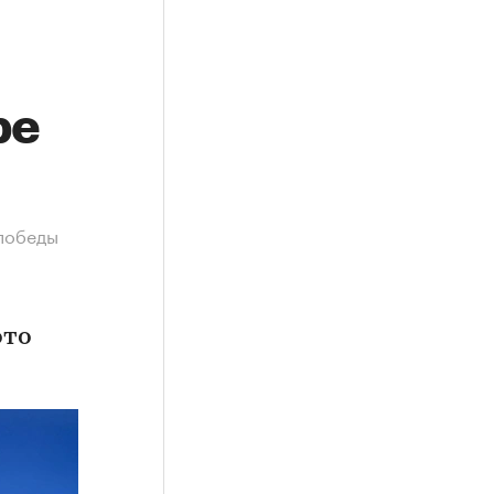
ре
 победы
ото