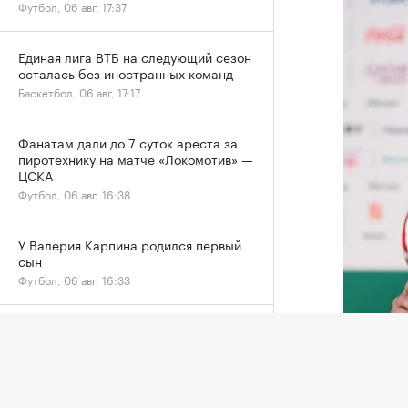
Футбол, 06 авг, 17:37
Единая лига ВТБ на следующий сезон
осталась без иностранных команд
Баскетбол, 06 авг, 17:17
Фанатам дали до 7 суток ареста за
пиротехнику на матче «Локомотив» —
ЦСКА
Футбол, 06 авг, 16:38
У Валерия Карпина родился первый
сын
Футбол, 06 авг, 16:33
Российские гимнастки поедут на ЧМ в
Германию без флага и гимна
Джанни И
Другие, 06 авг, 16:22
Африкан