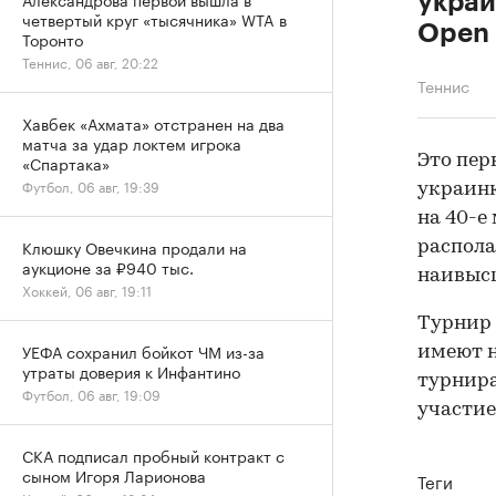
украи
четвертый круг «тысячника» WTA в
Open
Торонто
Теннис, 06 авг, 20:22
Теннис
Хавбек «Ахмата» отстранен на два
матча за удар локтем игрока
Это пер
«Спартака»
Футбол, 06 авг, 19:39
украинк
на 40-е
Клюшку Овечкина продали на
распола
аукционе за ₽940 тыс.
наивысш
Хоккей, 06 авг, 19:11
Турнир 
УЕФА сохранил бойкот ЧМ из-за
имеют н
утраты доверия к Инфантино
турнира
Футбол, 06 авг, 19:09
участие 
СКА подписал пробный контракт с
сыном Игоря Ларионова
Теги