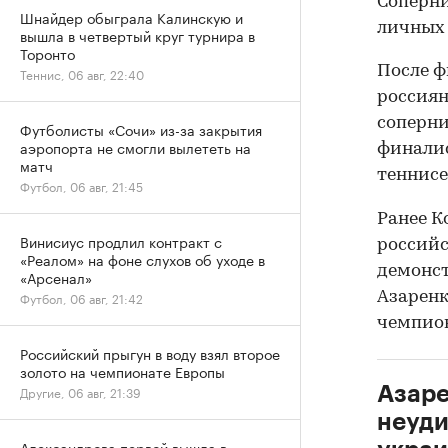
Соперни
Шнайдер обыграла Калинскую и
личных 
вышла в четвертый круг турнира в
Торонто
После ф
Теннис, 06 авг, 22:40
россиян
соперни
Футболисты «Сочи» из-за закрытия
аэропорта не смогли вылететь на
финалис
матч
теннисе
Футбол, 06 авг, 21:45
Ранее К
Винисиус продлил контракт с
российс
«Реалом» на фоне слухов об уходе в
демонс
«Арсенал»
Азаренк
Футбол, 06 авг, 21:42
чемпион
Российский прыгун в воду взял второе
золото на чемпионате Европы
Азаре
Другие, 06 авг, 21:39
неуди
Александрова первой вышла в