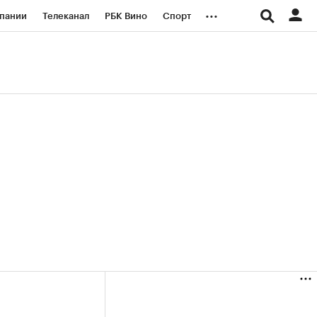
...
пании
Телеканал
РБК Вино
Спорт
ые проекты
Город
Стиль
Крипто
Спецпроекты СПб
логии и медиа
Финансы
(+35,65%)
(+30,92%)
«Русагро» ₽120
Купить
Купить
27.07.27
прогноз ПСБ к 26.07.27