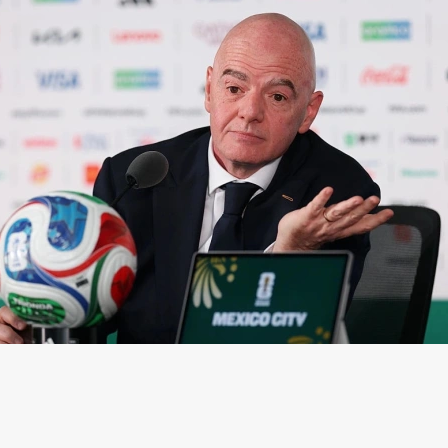
нфантино
(Фото: Carl Recine / Getty Images)
ская конфедерация футбола (CAF) выразила под