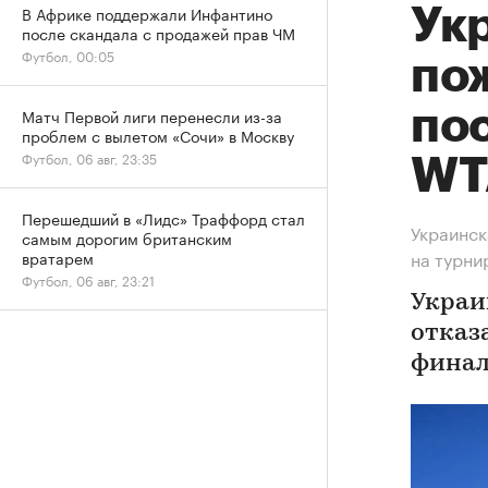
В Африке поддержали Инфантино
Ук
после скандала с продажей прав ЧМ
Футбол, 00:05
по
по
Матч Первой лиги перенесли из-за
проблем с вылетом «Сочи» в Москву
Футбол, 06 авг, 23:35
WT
Перешедший в «Лидс» Траффорд стал
Украинск
самым дорогим британским
на турни
вратарем
Футбол, 06 авг, 23:21
Украи
отказ
финал