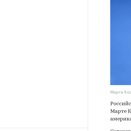
Марта Ко
Российс
Марте К
америка