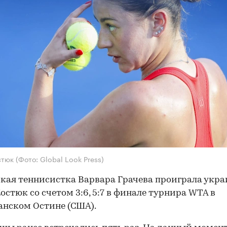
стюк
(Фото: Global Look Press)
кая теннисистка Варвара Грачева проиграла укра
остюк со счетом 3:6, 5:7 в финале турнира WTA в
нском Остине (США).