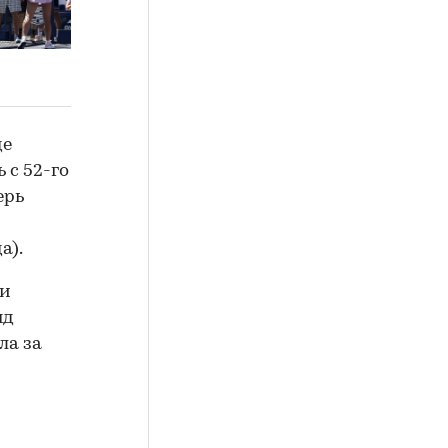
де
 с 52-го
ерь
а).
ии
нд
ла за