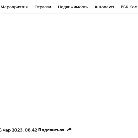
Мероприятия
Отрасли
Недвижимость
Autonews
РБК Ком
ние
РБК Курсы
РБК Life
Тренды
Визионеры
Национальн
б
Исследования
Кредитные рейтинги
Франшизы
Газета
роверка контрагентов
Политика
Экономика
Бизнес
Техно
(+5,8%)
«Северсталь» ₽700
НОВАТЭК ₽1 400
Купить
прогноз КИТ Финанс к 20.07.27
прогноз SberCIB к 
Поделиться
6 мар 2023, 08:42