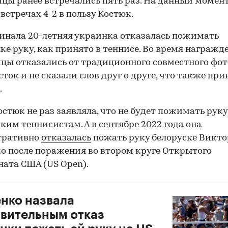
цы ранее встречались пять раз. На данный момент
встречах 4-2 в пользу Костюк.
инала 20-летняя украинка отказалась пожимать
ке руку, как принято в теннисе. Во время награжд
цы отказались от традиционного совместного фот
ток и не сказали слов друг о друге, что также при
.
остюк не раз заявляла, что не будет пожимать руку
ким теннисистам. А в сентябре 2022 года она
тративно
отказалась
пожать руку белоруске Викт
о после поражения во втором круге Открытого
ата США (US Open).
нко назвала
вительным отказ