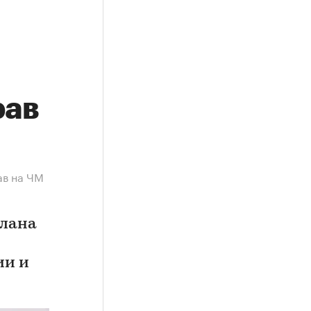
рав
ав на ЧМ
плана
ии и