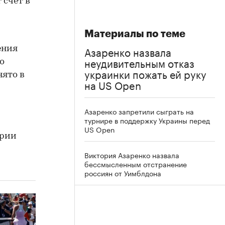
 счет в
Материалы по теме
Азаренко назвала
ения
неудивительным отказ
о
украинки пожать ей руку
нято в
на US Open
Азаренко запретили сыграть на
турнире в поддержку Украины перед
US Open
ории
Виктория Азаренко назвала
бессмысленным отстранение
россиян от Уимблдона