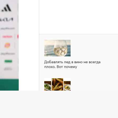
Добавлять лед в вино не всегда
плохо. Вот почему
Зеленый шум: рецепты блюд из
кабачка
держку