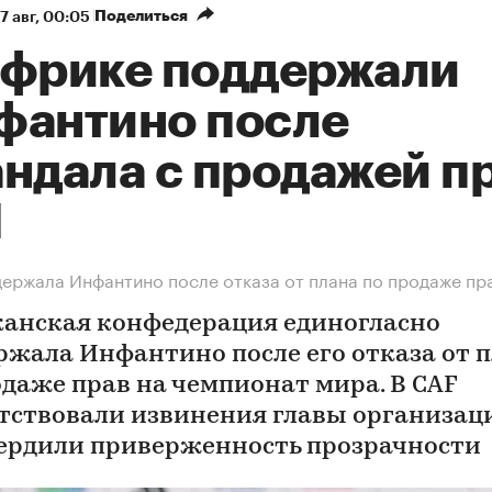
Поделиться
7 авг, 00:05
Африке поддержали
фантино после
андала с продажей п
М
ержала Инфантино после отказа от плана по продаже пр
анская конфедерация единогласно
ржала Инфантино после его отказа от 
одаже прав на чемпионат мира. В CAF
тствовали извинения главы организац
ердили приверженность прозрачности