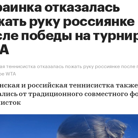
раинка отказалась
жать руку россиянке
сле победы на турни
A
ая теннисистка отказалась пожать руку россиянке после
ре WTA
нская и российская теннисистка также
ались от традиционного совместного ф
исток