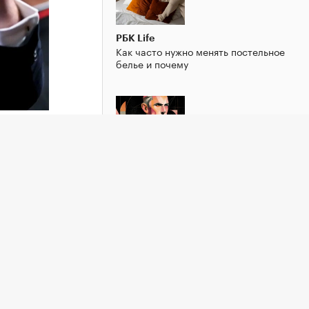
РБК Life
Как часто нужно менять постельное
белье и почему
РБК Образование
тил
Как развить харизму и выглядеть
нта
увереннее в общении
льного
ph со
кобы
 четырех