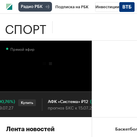
Подписка на РБК
Инвестиции
СПОРТ
Школа управления РБК
РБК Образова
РБК Бизнес-среда
Дискуссионный клу
Прямой эфир
Конференции СПб
Спецпроекты
П
Рынок наличной валюты
76%)
(+34,79%)
АФК «Система» ₽12
Купить
Купить
.27
прогноз БКС к 15.07.27
Лента новостей
Баскетбо