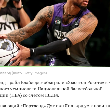
иллард
(Фото: Getty Images)
нд Трэйл Блэйзерс» обыграли «Хьюстон Рокетс» в 
ного чемпионата Национальной баскетбольной
ции (НБА) со счетом 131:114.
ывающий «Портленд» Дэмиан Лиллард установил 