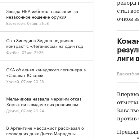
рекорд 
Звезда НБА избежал наказания за
стал во
незаконное ношение оружия
очков з
Баскетбол, 07 авг, 21:58
Сын Зинедина Зидана подписал
Коман
контракт с «Леганесом» на один год
резул
Футбол, 07 авг, 21:26
лиги 
СКА обменял канадского легионера в
Баскетбо
«Салават Юлаев»
Хоккей, 07 авг, 20:28
Впервые
Мельникова назвала мерзким отказ
отметки
Хорватии в выдаче виз россиянам
Другие, 07 авг, 20:24
Кавалье
против 
В Аргентине массажист рассказал о
Предыду
последних днях Диего Марадоны