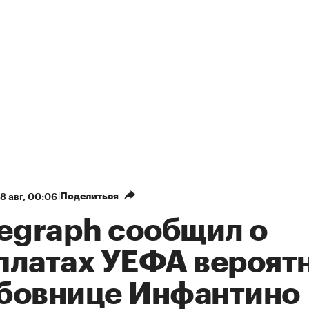
Поделиться
8 авг, 00:06
legraph сообщил о
платах УЕФА вероят
бовнице Инфантино