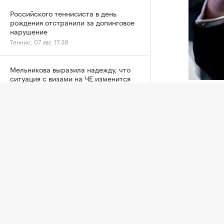
Российского теннисиста в день
рождения отстранили за допинговое
нарушение
Теннис, 07 авг, 17:39
Мельникова выразила надежду, что
ситуация с визами на ЧЕ изменится
Другие, 07 авг, 16:56
Джанни И
Союз ев
Федерацию футбола Южной Кореи
обвинили в оплате интимных услуг
шестиз
для судей
ФИФА Дж
Футбол, 07 авг, 16:34
секрета
ссылкой
Глава Ассоциации футбола
Аргентины заявил о кампании против
По данн
сборной на ЧМ
работал
Футбол, 07 авг, 15:52
началис