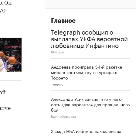
о. Он
70
Главное
Telegraph сообщил о
выплатах УЕФА вероятной
любовнице Инфантино
Футбол
Андреева проиграла 34-й ракетке
мира в третьем круге турнира в
Торонто
Теннис
ой
Александр Усик заявил, что у него
есть «два варианта» для прощального
атче
боя
Единоборства
Звезда НБА избежал наказания за