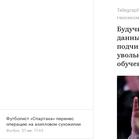
Telegrap
генсеко
Будуч
данны
подчи
уволь
обуче
Футболист «Спартака» перенес
операцию на ахилловом сухожилии
Футбол, 07 авг, 17:43