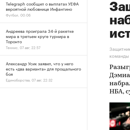
Telegraph сообщил о выплатах УЕФА
За
вероятной любовнице Инфантино
Футбол, 00:06
на
ис
Андреева проиграла 34-й ракетке
мира в третьем круге турнира в
Торонто
Теннис, 07 авг, 22:57
Защитник
команды 
Александр Усик заявил, что у него
Разыг
есть «два варианта» для прощального
боя
Дэмиа
Единоборства, 07 авг, 22:32
набра
НБА, 