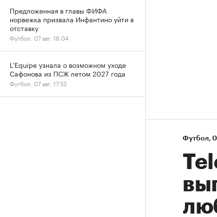
Предложенная в главы ФИФА
норвежка призвала Инфантино уйти в
отставку
Футбол, 07 авг, 18:04
L'Equipe узнала о возможном уходе
Сафонова из ПСЖ летом 2027 года
Футбол, 07 авг, 17:52
Футбол
⁠,
0
Te
вы
лю