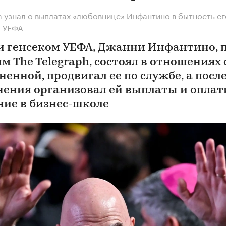
h узнал о выплатах «любовнице» Инфантино в бытность ег
м УЕФА
и генсеком УЕФА, Джанни Инфантино, 
м The Telegraph, состоял в отношениях 
ненной, продвигал ее по службе, а посл
нения организовал ей выплаты и оплат
ние в бизнес-школе