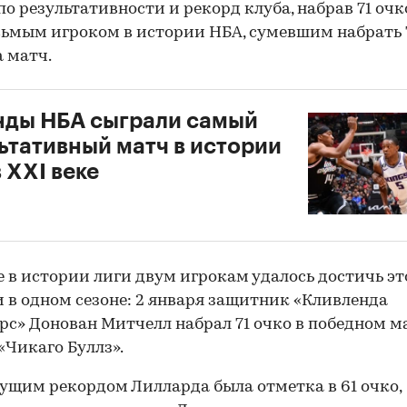
по результативности и рекорд клуба, набрав 71 очк
сьмым игроком в истории НБА, сумевшим набрать 
а матч.
ды НБА сыграли самый
ьтативный матч в истории
в XXI веке
л
 в истории лиги двум игрокам удалось достичь эт
 в одном сезоне: 2 января защитник «Кливленда
рс» Донован Митчелл набрал 71 очко в победном м
«Чикаго Буллз».
щим рекордом Лилларда была отметка в 61 очко,