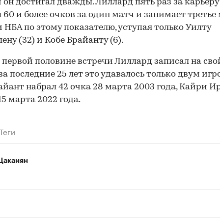
 он достигал дважды. Лиллард пять раз за карьеру
 60 и более очков за один матч и занимает третье 
 НБА по этому показателю, уступая только Уилту
ену (32) и Кобе Брайанту (6).
 первой половине встречи Лиллард записал на свой
за последние 25 лет это удавалось только двум игр
00:00
/
00:00
айант набрал 42 очка 28 марта 2003 года, Кайри И
15 марта 2022 года.
Теги
Цаканян