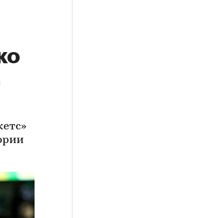
ко
и
кетс»
тории