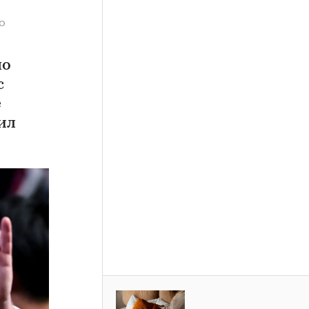
о
по
с
е
ил