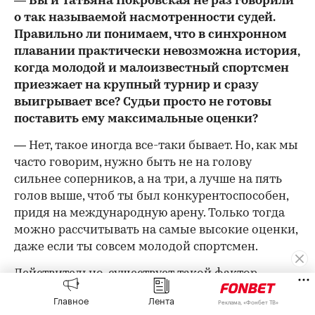
— Вы и Татьяна Покровская не раз говорили
о так называемой насмотренности судей.
Правильно ли понимаем, что в синхронном
плавании практически невозможна история,
когда молодой и малоизвестный спортсмен
приезжает на крупный турнир и сразу
выигрывает все? Судьи просто не готовы
поставить ему максимальные оценки?
— Нет, такое иногда все-таки бывает. Но, как мы
часто говорим, нужно быть не на голову
сильнее соперников, а на три, а лучше на пять
голов выше, чтоб ты был конкурентоспособен,
придя на международную арену. Только тогда
можно рассчитывать на самые высокие оценки,
даже если ты совсем молодой спортсмен.
Действительно, существует такой фактор.
Иногда нужно в очереди отстоять свое. Судьям
Главное
Лента
Реклама, «Фонбет ТВ»
нужно время, чтобы привыкнуть к спортсмену,