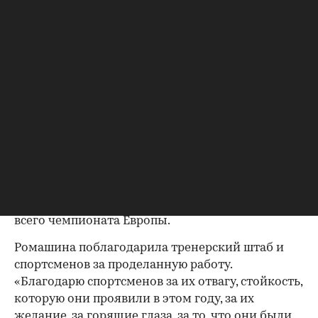
перфекционисты. Нам всегда хочется лучшего,
нам всегда хочется большего. Поэтому,
конечно же, начинаешь искать какие-то
недочеты. Но сейчас наступил такой момент,
когда хочется сказать: «Стоп». Нужно немного
остановиться, выдохнуть и с холодной головой
проанализировать все выступления, все
00:00
/
00:00
оценки», — сказала Ромашина.
Главный тренер также отметила, что сборная не
ждала окончания турнира, чтобы сделать
выводы: анализ судейских решений и
собственных выступлений велся на протяжении
всего чемпионата Европы.
Ромашина поблагодарила тренерский штаб и
спортсменов за проделанную работу.
«Благодарю спортсменов за их отвагу, стойкость,
которую они проявили в этом году, за их
желание, за горящие глаза, за то, что они были