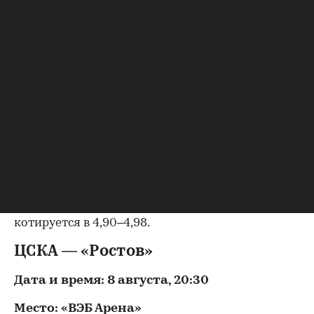
поражений. Команда Срджана Благоевича
уступила «Зениту» (0:5) и «Рубину» (1:2) в
Российской премьер-лиге (РПЛ), а также
разгромно проиграла «Ростову» (0:4) в Кубке
России.
В последнем очном матче РПЛ, состоявшемся
весной 2026 года, «Локомотив» разгромил
«Акрон» со счетом 5:1.
Букмекеры считают явным фаворитом
«Локомотив». На победу хозяев предлагаются
коэффициенты 1,45–1,50, тогда как успех
«Акрона» оценивается в 6,50–6,82. Ничья
котируется в 4,90–4,98.
ЦСКА — «Ростов»
Дата и время: 8 августа, 20:30
Место: «ВЭБ Арена»