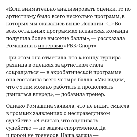
«Если внимательно анализировать оценки, то по
артистизму было всего несколько программ, в
которых мы оказались выше Испании. <...> Во
всех остальных программах испанская команда
получила более высокие баллы», — рассказала
Ромашина в
интервью
«РБК-Спорт».
При этом она отметила, что к концу турнира
разница в оценках за артистизм стала
сокращаться — в акробатической программе
она составила всего четыре балла. «Мы видим,
что с этим можно работать и продолжать
двигаться вперед», — добавила тренер.
Однако Ромашина заявила, что не видит смысла
в громких заявлениях о несправедливом
00:00
/
00:00
судействе. «Я считаю, что оценивать
судейство — не задача спортсменов. Да
и порой не тренеров. Наша задача —