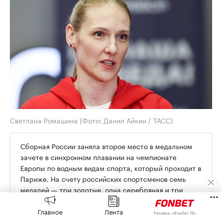
Светлана Ромашина
(Фото: Данил Айкин / ТАСС)
Сборная России заняла второе место в медальном
зачете в синхронном плавании на чемпионате
Европы по водным видам спорта, который проходит в
Париже. На счету российских спортсменов семь
медалей — три золотые, одна серебряная и три
бронзовые. Россияне выиграли акробатическую
программу, а также групповые произвольную и
Главное
Лента
Реклама, «Фонбет ТВ»