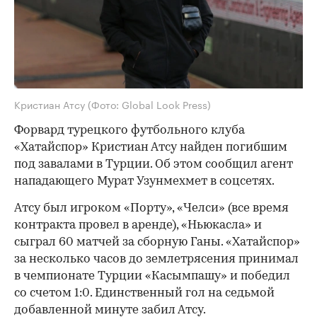
Кристиан Атсу
(Фото: Global Look Press)
Форвард турецкого футбольного клуба
«Хатайспор» Кристиан Атсу найден погибшим
под завалами в Турции. Об этом сообщил агент
нападающего Мурат Узунмехмет в соцсетях.
Атсу был игроком «Порту», «Челси» (все время
контракта провел в аренде), «Ньюкасла» и
сыграл 60 матчей за сборную Ганы. «Хатайспор»
за несколько часов до землетрясения принимал
в чемпионате Турции «Касымпашу» и победил
со счетом 1:0. Единственный гол на седьмой
добавленной минуте забил Атсу.