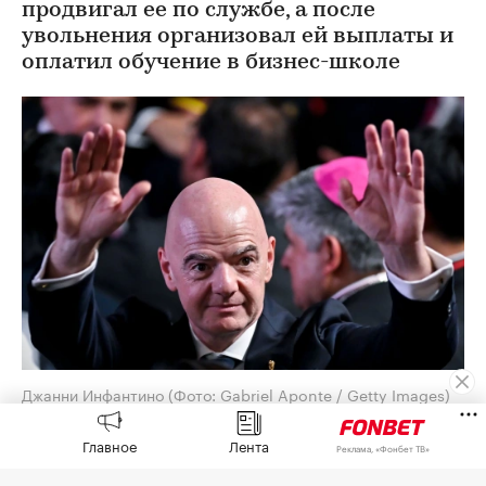
продвигал ее по службе, а после
увольнения организовал ей выплаты и
оплатил обучение в бизнес-школе
Джанни Инфантино
(Фото: Gabriel Aponte / Getty Images)
Союз европейских футбольных ассоциаций
Главное
Лента
Реклама, «Фонбет ТВ»
(УЕФА) выплатил шестизначную сумму