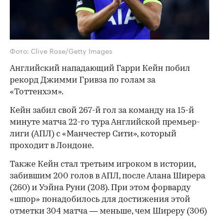
Фото: Clive Rose/Getty Images
Английский нападающий Гарри Кейн побил
рекорд Джимми Гривза по голам за
«Тоттенхэм».
Кейн забил свой 267-й гол за команду на 15-й
минуте матча 22-го тура Английской премьер-
лиги (АПЛ) с «Манчестер Сити», который
проходит в Лондоне.
Также Кейн стал третьим игроком в истории,
забившим 200 голов в АПЛ, после Алана Ширера
(260) и Уэйна Руни (208). При этом форварду
«шпор» понадобилось для достижения этой
отметки 304 матча — меньше, чем Ширеру (306)