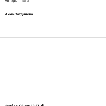
Анна Сатдинова
Футбол
⁠,
06 авг, 12:47