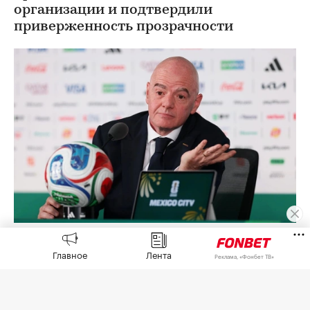
организации и подтвердили
приверженность прозрачности
Джанни Инфантино
(Фото: Carl Recine / Getty Images)
Главное
Лента
Реклама, «Фонбет ТВ»
Африканская конфедерация футбола (CAF)
выразила поддержку попавшему под волну
критики президенту Международной