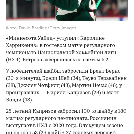
Фото: David Berding/Getty Images
«Миннесота Уайлд» уступил «Каролине
Харрикейнз» в гостевом матче регулярного
чемпионата Национальной хоккейной лиги
(НХЛ). Встреча завершилась со счетом 5:2.
У победителей шайбы забросили Брент Бернс
(30-я минута), Брэди Шей (34), Теуво Теравайнен
(38), Джэлен Четфилд (43), Мартин Нечас (46), у
проигравших — Кирилл Капризов (28) и Мэтт
Болди (48).
25-летний Капризов забросил 100-ю шайбу в 180
матчах регулярного чемпионата. Россиянин
выступает в НХЛ с 2020 года. В текущем сезоне
он набрал 53 (26 шайб + 27 голевых передач)