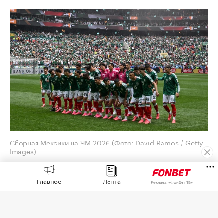
Сборная Мексики на ЧМ-2026
(Фото: David Ramos / Getty
Images)
Генеральный директор Adidas Бьорн Гульден
Главное
Лента
принес извинения за обилие розовых бутс на
Реклама, «Фонбет ТВ»
чемпионате мира по футболу 2026 года. Его
слова
приводит
O Globo.