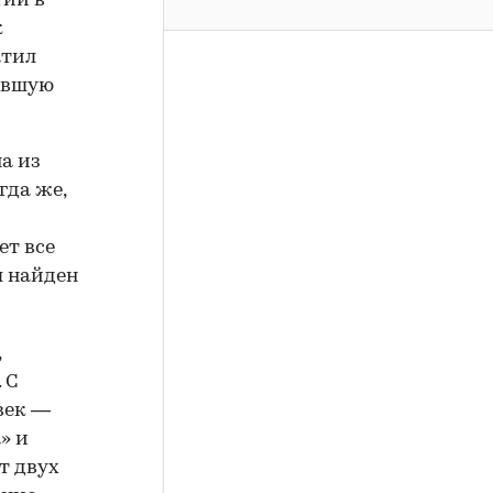
тии в
к
атил
павшую
а из
гда же,
ет все
л найден
,
 С
век —
» и
т двух