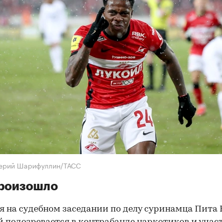
лерий Шарифуллин/ТАСС
произошло
ря на судебном заседании по делу суринамца Пита 