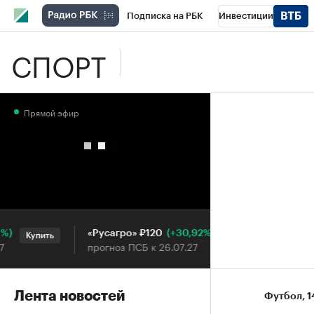
Подписка на РБК
Инвестиции
СПОРТ
Школа управления РБК
РБК Образова
РБК Бизнес-среда
Дискуссионный клу
Прямой эфир
Конференции СПб
Спецпроекты
П
Рынок наличной валюты
(+30,92%)
«Русагро» ₽120
Ozon ₽
Купить
Купить
прогноз ПСБ к 26.07.27
прогноз 
Лента новостей
Футбол
⁠,
1