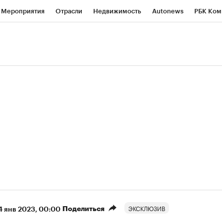
Мероприятия
Отрасли
Недвижимость
Autonews
РБК Ком
ние
РБК Курсы
РБК Life
Тренды
Визионеры
Национальн
б
Исследования
Кредитные рейтинги
Франшизы
Газета
роверка контрагентов
Политика
Экономика
Бизнес
Техно
(+87,48%)
(+30,42%)
5 450
АФК «Система» ₽12
Купить
К
ПСБ к 29.07.27
прогноз БКС к 15.07.27
ЭКСКЛЮЗИВ
Поделиться
4 янв 2023, 00:00