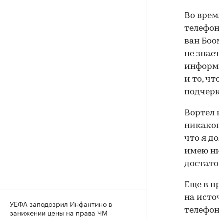
Во врем
телефон
ван Боо
не знае
информа
и то, ч
подчерк
Вортел 
никаког
что я д
имею ни
достато
Еще в п
на исто
УЕФА заподозрил Инфантино в
телефон
занижении цены на права ЧМ