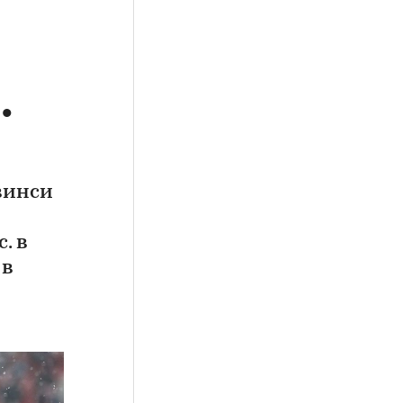
.
винси
. в
 в