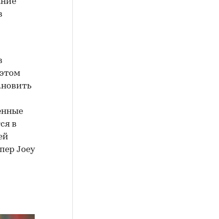
ание
в
в
 этом
ановить
енные
ся в
ей
пер Joey