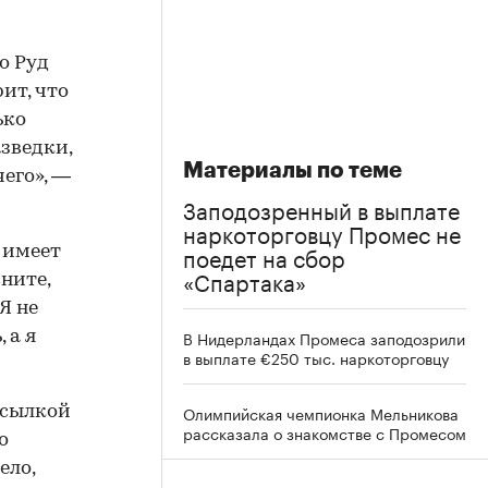
о Руд
ит, что
ько
зведки,
Материалы по теме
чего», —
Заподозренный в выплате
наркоторговцу Промес не
поедет на сбор
 имеет
«Спартака»
ните,
Я не
В Нидерландах Промеса заподозрили
 а я
в выплате €250 тыс. наркоторговцу
Олимпийская чемпионка Мельникова
 ссылкой
рассказала о знакомстве с Промесом
то
ело,