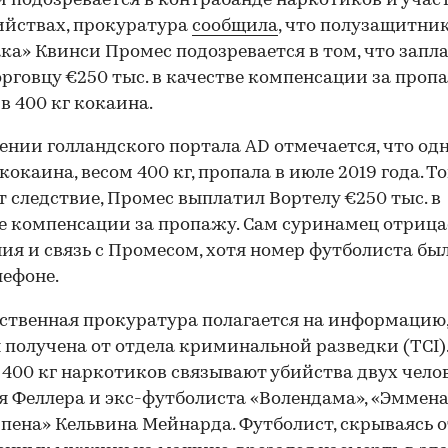
 подозревается в контрабанде наркотиков и учас
ийствах, прокуратура
сообщила
, что полузащитни
ка» Квинси Промес подозревается в том, что запл
рговцу €250 тыс. в качестве компенсации за про
в 400 кг кокаина.
ении голландского портала AD отмечается, что одн
кокаина, весом 400 кг, пропала в июле 2019 года. То
т следствие, Промес выплатил Вортелу €250 тыс. в
е компенсации за пропажу. Сам суринамец отрица
ия и связь с Промесом, хотя номер футболиста бы
лефоне.
ственная прокуратура полагается на информацию
 получена от отдела криминальной разведки (TCI).
400 кг наркотиков связывают убийства двух чело
я Феллера и экс-футболиста «Волендама», «Эммена
пена» Кельвина Мейнарда. Футболист, скрываясь о