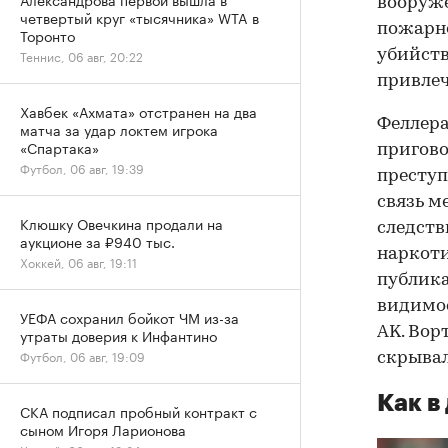
вооруже
четвертый круг «тысячника» WTA в
пожарно
Торонто
убийств
Теннис, 06 авг, 20:22
привлеч
Хавбек «Ахмата» отстранен на два
Феллера
матча за удар локтем игрока
«Спартака»
пригово
Футбол, 06 авг, 19:39
преступ
связь м
Клюшку Овечкина продали на
следств
аукционе за ₽940 тыс.
наркоти
Хоккей, 06 авг, 19:11
публика
видимос
УЕФА сохранил бойкот ЧМ из-за
AK. Вор
утраты доверия к Инфантино
Футбол, 06 авг, 19:09
скрывал
Как в
СКА подписал пробный контракт с
сыном Игоря Ларионова