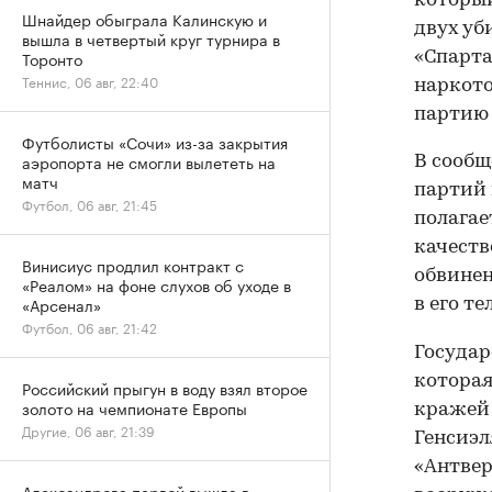
который
Шнайдер обыграла Калинскую и
двух уб
вышла в четвертый круг турнира в
Торонто
«Спарта
Теннис, 06 авг, 22:40
наркото
партию 
Футболисты «Сочи» из-за закрытия
аэропорта не смогли вылететь на
В сообщ
матч
партий 
Футбол, 06 авг, 21:45
полагае
качеств
Винисиус продлил контракт с
обвинен
«Реалом» на фоне слухов об уходе в
«Арсенал»
в его те
Футбол, 06 авг, 21:42
Государ
которая
Российский прыгун в воду взял второе
золото на чемпионате Европы
кражей 
Другие, 06 авг, 21:39
Генсиэл
«Антвер
Александрова первой вышла в