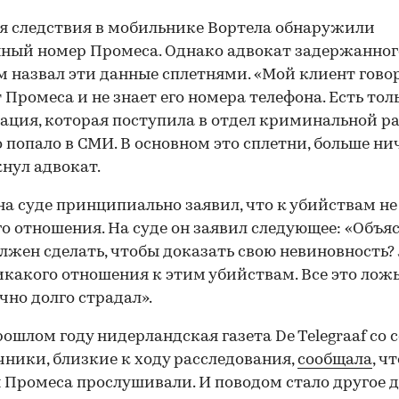
я следствия в мобильнике Вортела обнаружили
ный номер Промеса. Однако адвокат задержанног
м назвал эти данные сплетнями. «Мой клиент говор
т Промеса и не знает его номера телефона. Есть тол
ция, которая поступила в отдел криминальной ра
то попало в СМИ. В основном это сплетни, больше ни
нул адвокат.
на суде принципиально заявил, что к убийствам не
о отношения. На суде он заявил следующее: «Объяс
олжен сделать, чтобы доказать свою невиновность? 
какого отношения к этим убийствам. Все это ложь,
чно долго страдал».
рошлом году нидерландская газета De Telegraaf со
чники, близкие к ходу расследования,
сообщала
, ч
 Промеса прослушивали. И поводом стало другое д