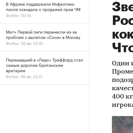
В Африке поддержали Инфантино
Зв
после скандала с продажей прав ЧМ
Футбол, 00:05
Ро
ко
Матч Первой лиги перенесли из-за
проблем с вылетом «Сочи» в Москву
Футбол, 06 авг, 23:35
Что
Перешедший в «Лидс» Траффорд стал
Один 
самым дорогим британским
вратарем
Проме
Футбол, 06 авг, 23:21
подоз
качес
400 к
игрок