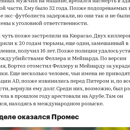
нных мужчин на машине, врезался насмерть в зд
й части. Ему было 32 года. Позже подозреваемых 
е экс-футболиста задержали, но они так и не были
ены к уголовной ответственности.
 чуть позже застрелили на Кюрасао. Двух киллеро
рили к 20 годам тюрьмы, еще один, замешанный в
00:00
/
00:00
лении, получил 16 лет. Позже полиции удалось уст
ежду убийствами Феллера и Мейнарда. По версии
ия, Вортел отомстил Феллеру и Мейнарду за украд
ки. Еще несколько человек, чьи имена не приводят
ции AD, позже извинились перед Питером и, по вс
ти, вернули ему долг. Среди них, возможно, был рэ
тела в прошлом году арестовали на Арубе. Там он
ся, находясь в международном розыске.
 деле оказался Промес