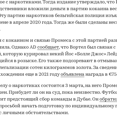
ое с наркотиками. Тогда издание утверждало, что
одственники вложили деньги в партию кокаина вес
. Эту партию наркотиков бельгийская полиция изъя
ене в апреле 2020 года. Тогда же были сделаны не
.
 с кокаином и связью Промеса с этой партией ра
чила. Однако AD
сообщает
, что Вортел был связан с
, которую курировал некий Йос «Болле Джос» Лей
ийся в розыске. Его также подозревают в отмыва
 легализации сотен килограммов золота. За сведени
хождении еще в 2021 году
объявлена
награда в €75
делу о наркотиках состоится 3 марта, на него Пром
ен. Прибудет ли он на суд, пока неизвестно. Футбо
ит предстоящий сбор команды в Дубае. Он
обрати
 просьбой начать подготовку по индивидуальному 
 с личными обстоятельствами.