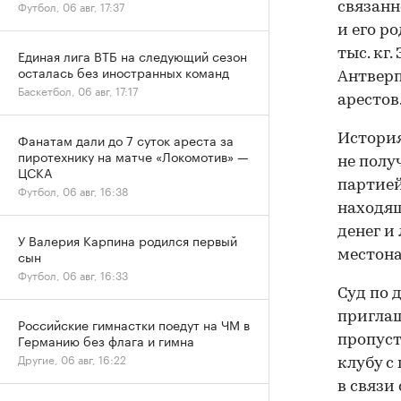
Футбол, 06 авг, 17:37
связанн
и его р
тыс. кг
Единая лига ВТБ на следующий сезон
осталась без иностранных команд
Антверп
Баскетбол, 06 авг, 17:17
арестов
Фанатам дали до 7 суток ареста за
История
пиротехнику на матче «Локомотив» —
не полу
ЦСКА
партией
Футбол, 06 авг, 16:38
находящ
денег и
У Валерия Карпина родился первый
сын
местона
Футбол, 06 авг, 16:33
Суд по 
приглаш
Российские гимнастки поедут на ЧМ в
Германию без флага и гимна
пропуст
Другие, 06 авг, 16:22
клубу с
в связи