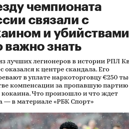
езду чемпионата
ссии связали с
каином и убийствами
 важно знать
из лучших легионеров в истории РПЛ К
с оказался к центре скандала. Его
ревают в уплате наркоторговцу €250 тыс
тве компенсации за пропавшую партию
г кокаина. Что произошло и что ждет
а — в материале «РБК Спорт»