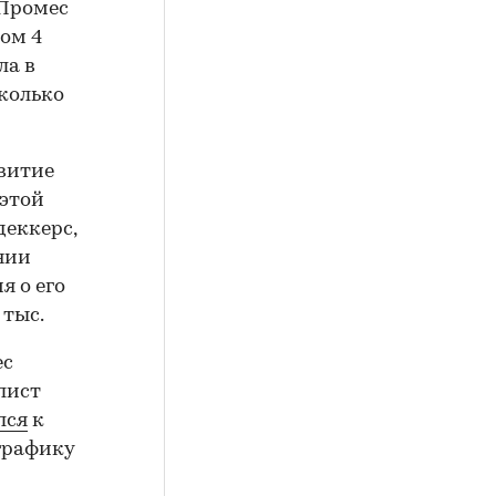
 Промес
ом 4
ла в
сколько
звитие
 этой
деккерс,
нии
я о его
 тыс.
ес
лист
лся
к
графику