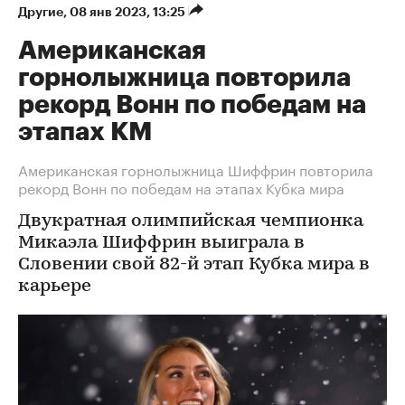
Другие
⁠,
08 янв 2023, 13:25
Американская
горнолыжница повторила
рекорд Вонн по победам на
этапах КМ
Американская горнолыжница Шиффрин повторила
рекорд Вонн по победам на этапах Кубка мира
Двукратная олимпийская чемпионка
Микаэла Шиффрин выиграла в
Словении свой 82-й этап Кубка мира в
карьере