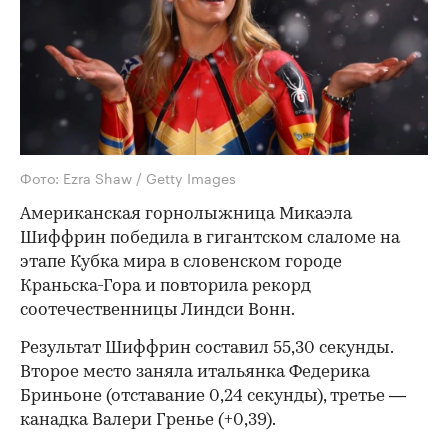
Фото: Ezra Shaw / Getty Images
Американская горнолыжница Микаэла
Шиффрин победила в гигантском слаломе на
этапе Кубка мира в словенском городе
Краньска-Гора и повторила рекорд
соотечественницы Линдси Вонн.
Результат Шиффрин составил 55,30 секунды.
Второе место заняла итальянка Федерика
Бриньоне (отставание 0,24 секунды), третье —
канадка Валери Гренье (+0,39).