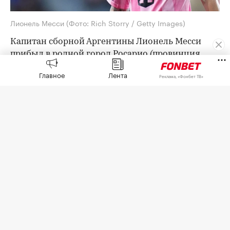
Лионель Месси
(Фото: Rich Storry / Getty Images)
Капитан сборной Аргентины Лионель Месси
прибыл в родной город Росарио (провинция
Санта-Фе) на похороны своего отца,
сообщает
Главное
Лента
Реклама, «Фонбет ТВ»
EFE.
О смерти 68-летнего Хорхе Месси стало
известно накануне. Он умер в местной больнице
после продолжительной болезни.
Месси прилетел в Росарио частным рейсом из
Форт-Лодердейла (штат Флорида) вечером в
субботу по местному времени и сразу
отправился к семье.
Похороны пройдут в воскресенье, 9 августа, на
местном кладбище в присутствии родных и
близких.