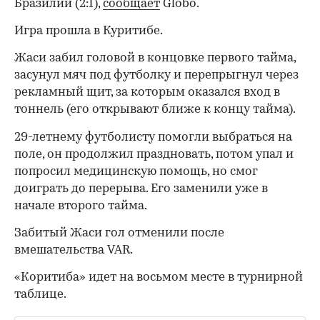
Бразилии (2:1),
сообщает
Globo.
Игра прошла в Куритибе.
Жаси забил головой в концовке первого тайма,
засунул мяч под футболку и перепрыгнул через
рекламный щит, за которым оказался вход в
тоннель (его открывают ближе к концу тайма).
29-летнему футболисту помогли выбраться на
поле, он продолжил праздновать, потом упал и
попросил медицинскую помощь, но смог
доиграть до перерыва. Его заменили уже в
начале второго тайма.
Забитый Жаси гол отменили после
вмешательства VAR.
00:00
/
00:00
«Коритиба» идет на восьмом месте в турнирной
таблице.