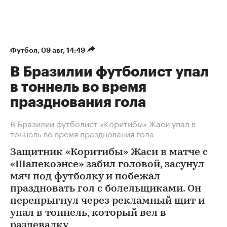
Футбол
⁠,
09 авг, 14:49
В Бразилии футболист упал
в тоннель во время
празднования гола
В Бразилии футболист «Коритибы» Жаси упал в
тоннель во время празднования гола
Защитник «Коритибы» Жаси в матче с
«Шапекоэнсе» забил головой, засунул
мяч под футболку и побежал
праздновать гол с болельщиками. Он
перепрыгнул через рекламный щит и
упал в тоннель, который вел в
раздевалку