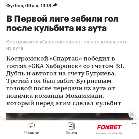
Футбол
⁠,
09 авг, 13:18
В Первой лиге забили гол
после кульбита из аута
Костромской «Спартак» забил гол после кульбита
из аута
Костромской «Спартак» победил в
гостях «СКА-Хабаровск» со счетом 3:1.
Дубль и автогол на счету Бугриева.
Третий гол был забит Бугриевым
головой после передачи из аута от
новичка команды Мохаммади,
который перед этим сделал кульбит
Главное
Лента
Реклама, «Фонбет ТВ»