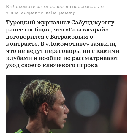
В «Локомотиве» опровергли переговоры с
«Галатасараем» по Батракову
Турецкий журналист Сабунджуоглу
ранее сообщил, что «Галатасарай»
договорился с Батраковым о
контракте. В «Локомотиве» заявили,
что не ведут переговоры ни с какими
клубами и вообще не рассматривают
уход своего ключевого игрока