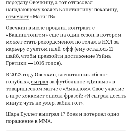
передачу Овечкину, а тот отпасовал
нападающему хозяев Константину Тюкавину,
отмечает
«Матч ТВ».
Овечкин в июле продлил контракт с
«Вашингтонгом» еще на один сезон, в котором
может стать рекордсменом по голам в НХЛ за
карьеру с учетом плей-офф (ему осталось 11
шайб, чтобы превзойти достижение Уэйна
Гретцки — 1016 голов).
В 2022 году Овечкин, воспитанник «бело-
голубых»,
сыграл
за футбольное «Динамо» в
товарищеском матче с «Амкалом». Свое участие
в игре хоккеист описал фразой: «Я сыграл десять
минут, чуть не умер, забил гол».
Шара Буллет выиграл 17 боев и потерпел одно
поражение в ММА.
00:00
/
00:00