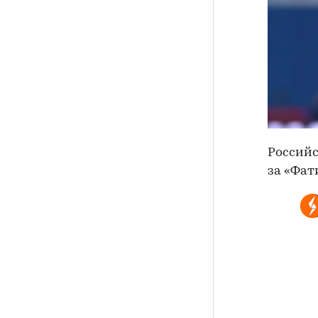
Российс
за «Фат