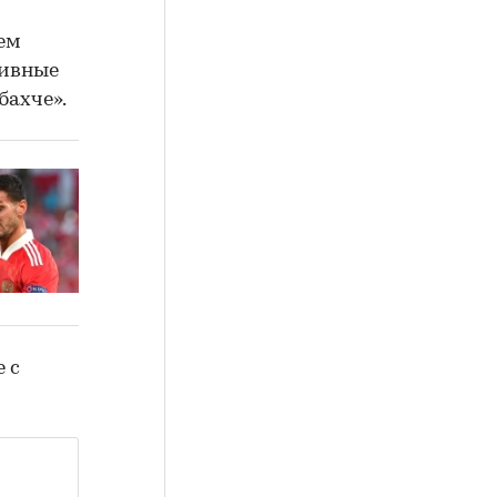
щем
тивные
бахче».
 с