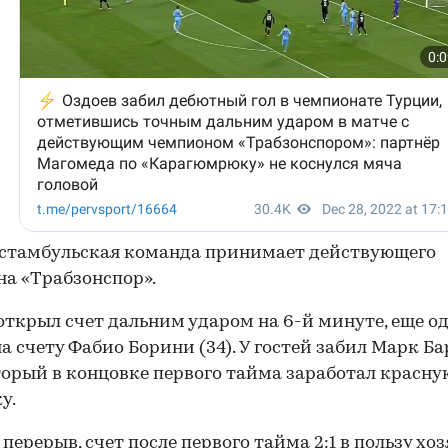
 стамбульская команда принимает действующего
а «Трабзонспор».
открыл счет дальним ударом на 6-й минуте, еще од
на счету Фабио Борини (34). У гостей забил Марк Б
оторый в концовке первого тайма заработал красну
у.
перерыв, счет после первого тайма 2:1 в пользу хоз