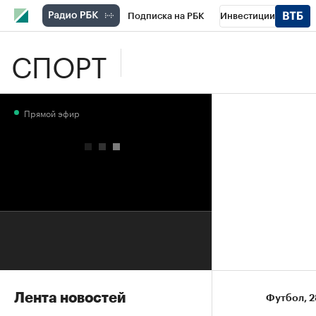
Подписка на РБК
Инвестиции
СПОРТ
Школа управления РБК
РБК Образова
РБК Бизнес-среда
Дискуссионный клу
Прямой эфир
Конференции СПб
Спецпроекты
П
Рынок наличной валюты
Лента новостей
Футбол
⁠,
2