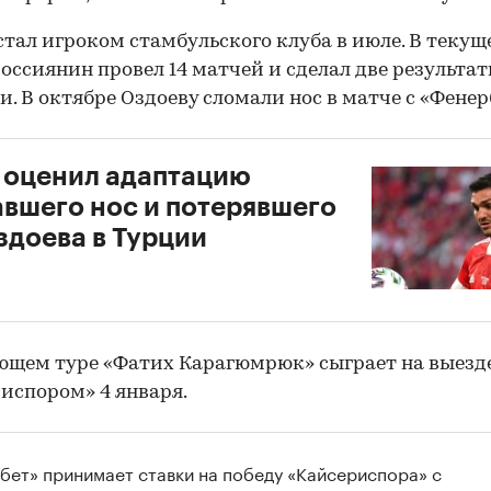
стал игроком стамбульского клуба в июле. В теку
россиянин провел 14 матчей и сделал две результа
и. В октябре Оздоеву сломали нос в матче с «Фенер
 оценил адаптацию
вшего нос и потерявшего
здоева в Турции
ющем туре «Фатих Карагюмрюк» сыграет на выезде
испором» 4 января.
бет» принимает ставки на победу «Кайсериспора» с