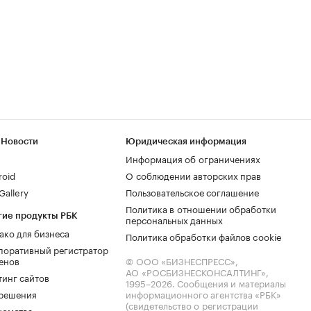
 Новости
Юридическая информация
Информация об ограничениях
roid
О соблюдении авторских прав
allery
Пользовательское соглашение
Политика в отношении обработки
гие продукты РБК
персональных данных
ако для бизнеса
Политика обработки файлов cookie
поративный регистратор
енов
© ООО «БИЗНЕСПРЕСС»,
АО «РОСБИЗНЕСКОНСАЛТИНГ»,
тинг сайтов
1995–2026
. Сообщения и материалы
.решения
информационного агентства «РБК»
(свидетельство о регистрации
комства