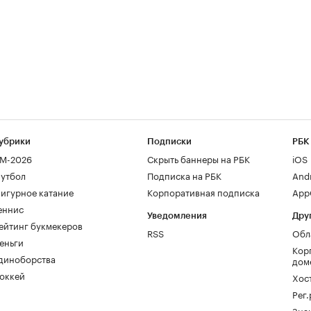
убрики
Подписки
РБК
М-2026
Скрыть баннеры на РБК
iOS
утбол
Подписка на РБК
And
игурное катание
Корпоративная подписка
AppG
еннис
Уведомления
Дру
ейтинг букмекеров
RSS
Обл
еньги
Кор
диноборства
дом
оккей
Хос
Рег
Зна