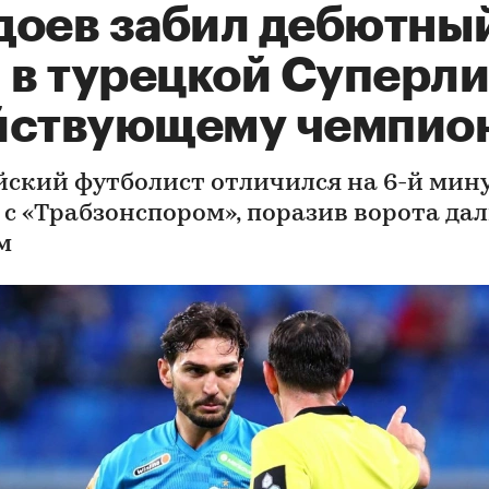
доев забил дебютны
 в турецкой Суперли
йствующему чемпио
йский футболист отличился на 6-й мин
 с «Трабзонспором», поразив ворота да
м