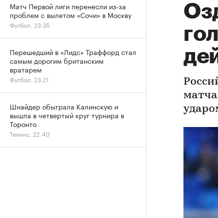
Матч Первой лиги перенесли из-за
Оз
проблем с вылетом «Сочи» в Москву
Футбол, 23:35
гол
де
Перешедший в «Лидс» Траффорд стал
самым дорогим британским
вратарем
Футбол, 23:21
Росси
матча
Шнайдер обыграла Калинскую и
ударо
вышла в четвертый круг турнира в
Торонто
Теннис, 22:40