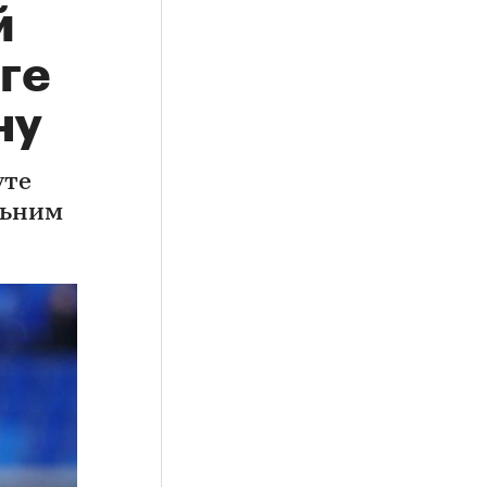
й
ге
ну
уте
льним