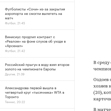
Футболисты «Сочи» из-за закрытия
аэропорта не смогли вылететь на
матч
Футбол, 21:45
Винисиус продлил контракт с
«Реалом» на фоне слухов об уходе в
«Арсенал»
Футбол, 21:42
В среду
Российский прыгун в воду взял второе
золото на чемпионате Европы
чемпион
Другие, 21:39
Оздоев 
хозяев 
Александрова первой вышла в
четвертый круг «тысячника» WTA в
(20), к
Торонто
карточк
Теннис, 20:22
В матче 