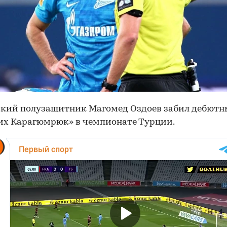
кий полузащитник Магомед Оздоев забил дебютн
их Карагюмрюк» в чемпионате Турции.