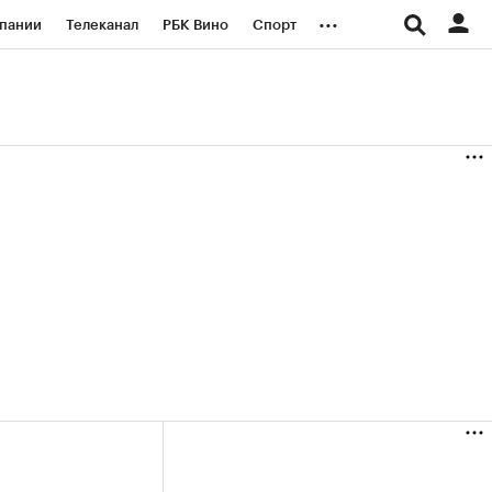
...
пании
Телеканал
РБК Вино
Спорт
ые проекты
Город
Стиль
Крипто
Спецпроекты СПб
логии и медиа
Финансы