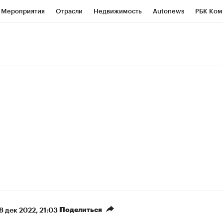
Мероприятия
Отрасли
Недвижимость
Autonews
РБК Ком
ние
РБК Курсы
РБК Life
Тренды
Визионеры
Национальн
б
Исследования
Кредитные рейтинги
Франшизы
Газета
роверка контрагентов
Политика
Экономика
Бизнес
Техно
Поделиться
8 дек 2022, 21:03