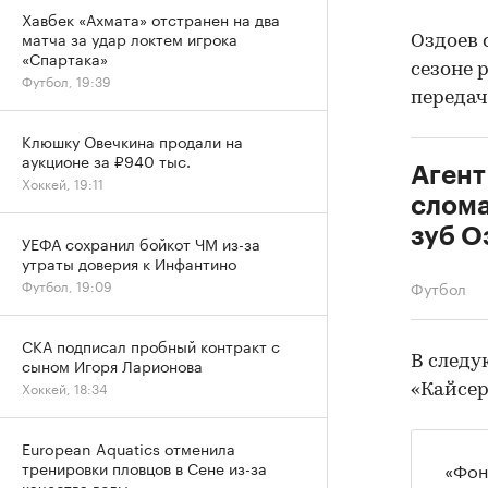
Хавбек «Ахмата» отстранен на два
матча за удар локтем игрока
Оздоев 
«Спартака»
сезоне 
Футбол, 19:39
передач
Клюшку Овечкина продали на
аукционе за ₽940 тыс.
Агент
Хоккей, 19:11
слома
зуб О
УЕФА сохранил бойкот ЧМ из-за
утраты доверия к Инфантино
Футбол, 19:09
Футбол
СКА подписал пробный контракт с
В следу
сыном Игоря Ларионова
Хоккей, 18:34
«Кайсер
European Aquatics отменила
«Фон
тренировки пловцов в Сене из-за
качества воды