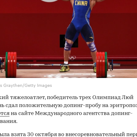
is Graythen/Getty Images
ий тяжелоатлет, победитель трех Олимпиад Люй
ь сдал положительную допинг-пробу на эритропо
ется
на сайте Международного агентства допинг-
вания.
ыла взята 30 октября во внесоревновательный пер