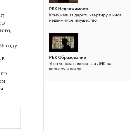
РБК Недвижимость
Кому нельзя дарить квартиру и иное
ад
недвижимое имущество
 в
того,
5 году.
РБК Образование
а
в
«Ген успеха»: влияет ли ДНК на
карьеру и доход
нге
вом
ры