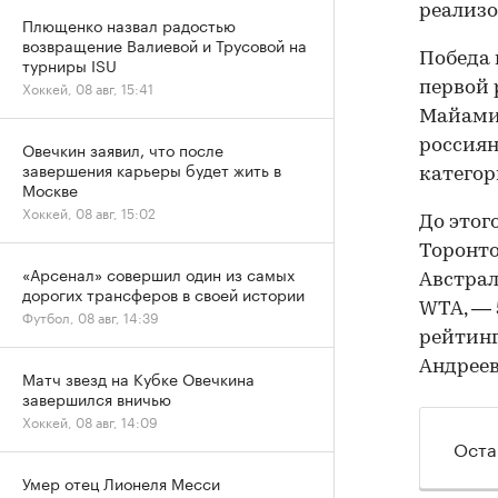
реализо
Плющенко назвал радостью
возвращение Валиевой и Трусовой на
Победа 
турниры ISU
Хоккей, 08 авг, 15:41
первой 
Майами 
россиян
Овечкин заявил, что после
завершения карьеры будет жить в
категор
Москве
Хоккей, 08 авг, 15:02
До этог
Торонто
«Арсенал» совершил один из самых
Австрал
дорогих трансферов в своей истории
WTA, — 5
Футбол, 08 авг, 14:39
рейтинг
Андрее
Матч звезд на Кубке Овечкина
завершился вничью
Хоккей, 08 авг, 14:09
Оста
Умер отец Лионеля Месси