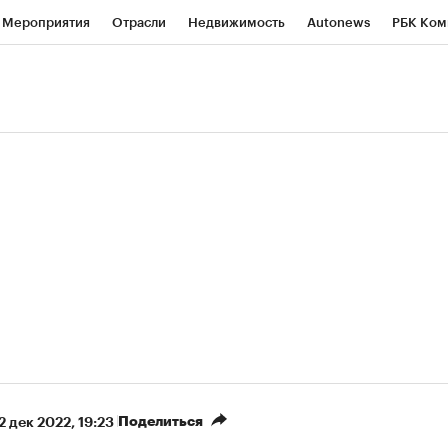
Мероприятия
Отрасли
Недвижимость
Autonews
РБК Ком
ние
РБК Курсы
РБК Life
Тренды
Визионеры
Национальн
б
Исследования
Кредитные рейтинги
Франшизы
Газета
роверка контрагентов
Политика
Экономика
Бизнес
Техно
(+86,2%)
(+31,48%)
 450
АФК «Система» ₽12
Купить
Ку
ПСБ к 29.07.27
прогноз БКС к 15.07.27
Поделиться
2 дек 2022, 19:23