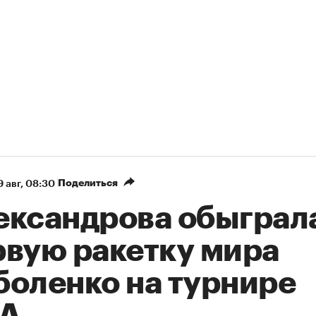
Поделиться
9 авг, 08:30
ександрова обыграл
рвую ракетку мира
боленко на турнире