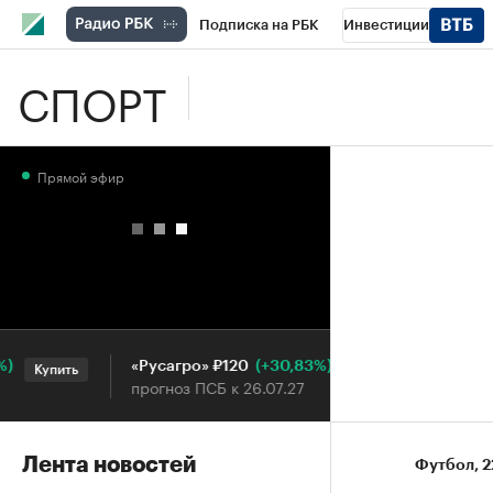
Подписка на РБК
Инвестиции
СПОРТ
Школа управления РБК
РБК Образова
РБК Бизнес-среда
Дискуссионный клу
Прямой эфир
Конференции СПб
Спецпроекты
П
Рынок наличной валюты
(+30,83%)
«Русагро» ₽120
Ozon ₽5
Купить
Купить
прогноз ПСБ к 26.07.27
прогноз 
Лента новостей
Футбол
⁠,
2