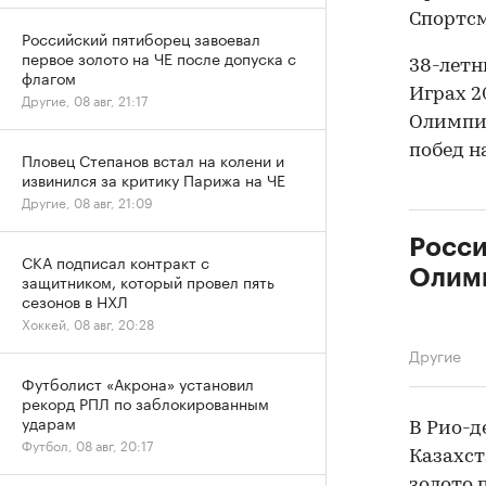
Спортсм
Российский пятиборец завоевал
первое золото на ЧЕ после допуска с
38-летн
флагом
Играх 20
Другие, 08 авг, 21:17
Олимпиа
побед н
Пловец Степанов встал на колени и
извинился за критику Парижа на ЧЕ
Другие, 08 авг, 21:09
Росси
СКА подписал контракт с
Олимп
защитником, который провел пять
сезонов в НХЛ
Хоккей, 08 авг, 20:28
Другие
Футболист «Акрона» установил
рекорд РПЛ по заблокированным
ударам
В Рио-д
Футбол, 08 авг, 20:17
Казахст
золото 