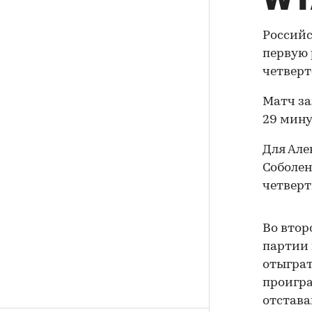
WT
Российс
первую 
четверт
Матч зав
29 мину
Для Але
Соболен
четверт
Во втор
партии 
отыграт
проигра
отстава