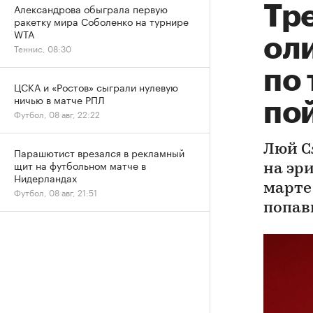
Александрова обыграла первую
Тр
ракетку мира Соболенко на турнире
WTA
ол
Теннис, 08:30
по
ЦСКА и «Ростов» сыграли нулевую
ничью в матче РПЛ
по
Футбол, 08 авг, 22:22
Люй С
Парашютист врезался в рекламный
щит на футбольном матче в
на эр
Нидерландах
марте
Футбол, 08 авг, 21:51
попав