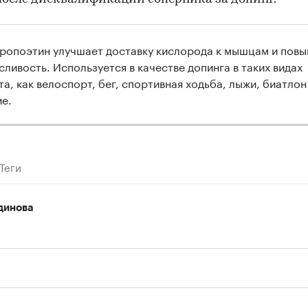
00:00
/
00:00
ропоэтин улучшает доставку кислорода к мышцам и пов
сливость. Используется в качестве допинга в таких видах
та, как велоспорт, бег, спортивная ходьба, лыжи, биатлон
ие.
Теги
динова