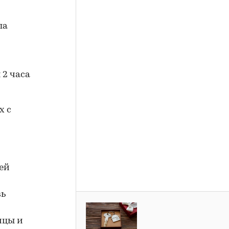
ла
 2 часа
х с
щей
вь
ицы и