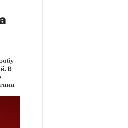
а
робу
й. В
о
стана