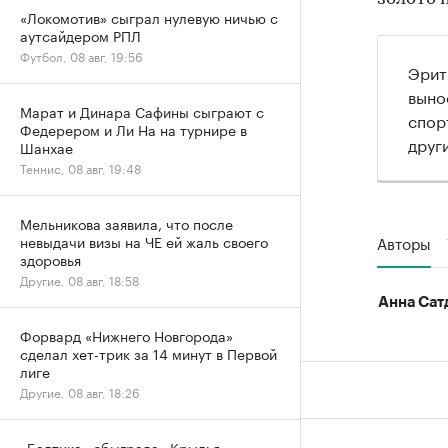
«Локомотив» сыграл нулевую ничью с
аутсайдером РПЛ
Футбол, 08 авг, 19:56
Эрит
выно
Марат и Динара Сафины сыграют с
спор
Федерером и Ли На на турнире в
друг
Шанхае
Теннис, 08 авг, 19:48
Мельникова заявила, что после
невыдачи визы на ЧЕ ей жаль своего
Авторы
здоровья
Другие, 08 авг, 18:58
Анна Сат
Форвард «Нижнего Новгорода»
сделал хет-трик за 14 минут в Первой
лиге
Другие, 08 авг, 18:26
«Балтика» обыграла «Крылья