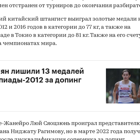
ен отстранен от турниров до окончания разбират
ий китайский штангист выиграл золотые медали 
12 и 2016 годов в категории до 77 кг, а также на
де в Токио в категории до 81 кг. Также на его счет
а чемпионатах мира.
ян лишили 13 медалей
иады-2012 за допинг
е-Жанейро Люй Сяоцзюнь проиграл представител
ана Ниджату Рагимову, но в марте 2022 года полу
после дисквалификации соперника за допинг.