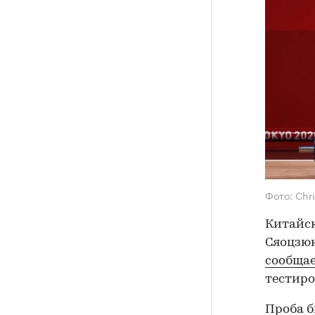
Фото: Chr
Китайск
Сяоцзюн
сообща
тестиро
Проба б