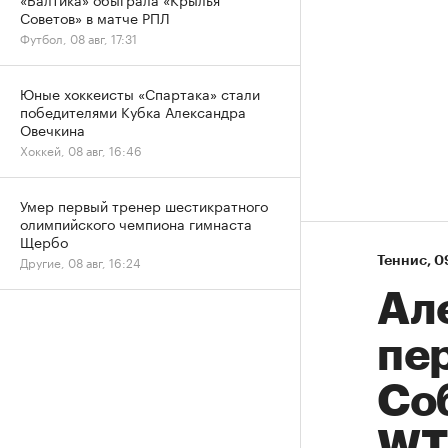
Советов» в матче РПЛ
Футбол, 08 авг, 17:31
Юные хоккеисты «Спартака» стали
победителями Кубка Александра
Овечкина
Хоккей, 08 авг, 16:46
Умер первый тренер шестикратного
олимпийского чемпиона гимнаста
Щербо
Другие, 08 авг, 16:24
Теннис
⁠,
0
Ал
пе
Со