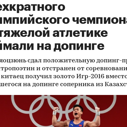
ехкратного
импийского чемпион
 тяжелой атлетике
ймали на допинге
яоцзюнь сдал положительную допинг-п
итропоэтин и отстранен от соревновани
 китаец получил золото Игр-2016 вмест
шегося на допинге соперника из Казах