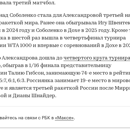
вала третий матчбол.
над Соболенко стала для Александровой третьей н
ракеткой мира. Ранее она обыгрывала Игу Швентек
в 2024 году и Соболенко в Дохе в 2025 году. Кроме 
ка в шестой раз вышла в четвертьфинал турнира
ии WTA 1000 и впервые с соревнований в Дохе в 202
00:00
/
00:00
о Александрова дошла до
четвертого круга турнир
, обыграв в 1/16 финала представительницу
ии Талию Гибсон, занимающую 74-е место в рейти
:7, 6:1, 6:3. Россиянка занимает 19-е место в миро
е и является третьей ракеткой России после Мир
вой и Дианы Шнайдер.
вайтесь на связи с РБК в
«Максе»
.