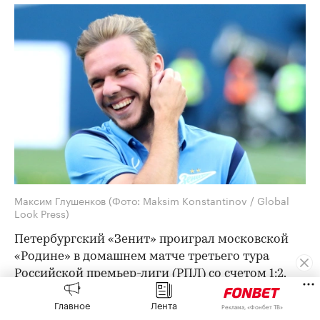
Максим Глушенков
(Фото: Maksim Konstantinov / Global
Look Press)
Петербургский «Зенит» проиграл московской
«Родине» в домашнем матче третьего тура
Российской премьер-лиги (РПЛ) со счетом 1:2.
«Родина» стала первым клубом, вышедшим в
Главное
Лента
Реклама, «Фонбет ТВ»
РПЛ из Первой лиги (ФНЛ) и одержавшим