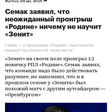
Футбол
⁠,
09 авг, 20:01
Семак заявил, что
неожиданный проигрыш
«Родине» ничему не научит
«Зенит»
Семак — о проигрыше «Родине»: практически
каждый год случаются такие матчи
«Зенит» на своем поле проиграл 1:2
новичку РПЛ «Родине». Семак заявил,
что команде надо было действовать
разумнее, но напомнил, что и в
прошлом сезоне у «Зенита» был
похожий матч с другим аутсайдером —
«Оренбургом»