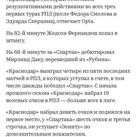
результативными действиями во всех трех
первых турах РПЛ (после Федора Смолова и
Эдуарда Сперцяна), отмечает Opta.
На 82-й минуте Жедсон Фернандеш попал в
штангу.
На 68-й минуте за «Спартак» дебютировал
Мирлинд Даку, перешедший из «Рубина».
«Краснодар» выиграл четыре из пяти последних
матчей в РПЛ, в которых уступал в счете, в том
числе дважды победил «Спартак». С начала
00:00
/
00:00
прошлого сезона «Краснодар» набрал 19
волевых очков в РПЛ — больше всех в лиге.
«Краснодар» набрал девять очков и поднялся на
первое место, у «Спартака» шесть очков и третья
строчка, он уступает «Зениту» по
дополнительным показателям.