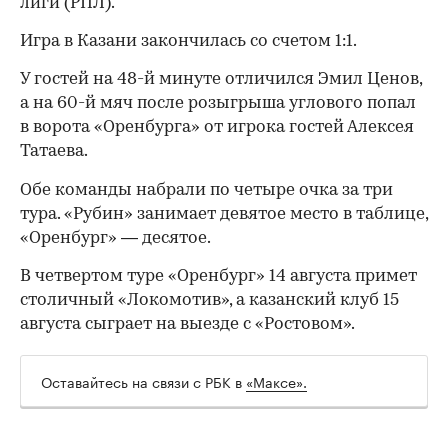
лиги (РПЛ).
Игра в Казани закончилась со счетом 1:1.
У гостей на 48-й минуте отличился Эмил Ценов,
а на 60-й мяч после розыгрыша углового попал
в ворота «Оренбурга» от игрока гостей Алексея
Татаева.
Обе команды набрали по четыре очка за три
тура. «Рубин» занимает девятое место в таблице,
«Оренбург» — десятое.
В четвертом туре «Оренбург» 14 августа примет
столичный «Локомотив», а казанский клуб 15
августа сыграет на выезде с «Ростовом».
Оставайтесь на связи с РБК в
«Максе».
00:00
/
00:00