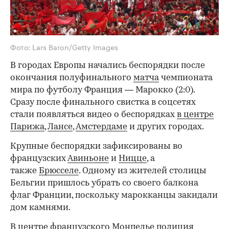
Фото: Lars Baron/Getty Images
В городах Европы начались беспорядки после
окончания полуфинального
матча
чемпионата
мира по футболу Франция — Марокко (2:0).
Сразу после финального свистка в соцсетях
стали появляться видео о беспорядках
в центре
Парижа
,
Лансе
,
Амстердаме
и других городах.
Крупные беспорядки зафиксированы во
французских
Авиньоне
и
Ницце
, а
также
Брюсселе
. Одному из жителей столицы
Бельгии пришлось убрать со своего балкона
флаг Франции, поскольку марокканцы закидали
дом камнями.
В центре французского Монпелье полиция