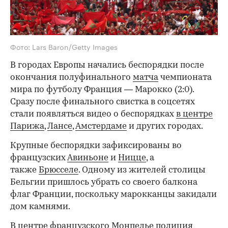
Фото: Lars Baron/Getty Images
В городах Европы начались беспорядки после
окончания полуфинального
матча
чемпионата
мира по футболу Франция — Марокко (2:0).
Сразу после финального свистка в соцсетях
стали появляться видео о беспорядках
в центре
Парижа
,
Лансе
,
Амстердаме
и других городах.
Крупные беспорядки зафиксированы во
французских
Авиньоне
и
Ницце
, а
также
Брюсселе
. Одному из жителей столицы
Бельгии пришлось убрать со своего балкона
флаг Франции, поскольку марокканцы закидали
дом камнями.
В центре французского Монпелье полиция