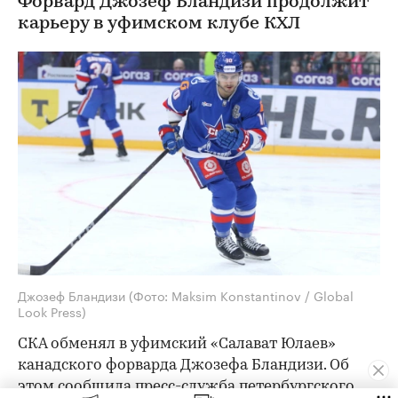
Форвард Джозеф Бландизи продолжит
карьеру в уфимском клубе КХЛ
Джозеф Бландизи
(Фото: Maksim Konstantinov / Global
Look Press)
СКА обменял в уфимский «Салават Юлаев»
канадского форварда Джозефа Бландизи. Об
этом
сообщила
пресс-служба петербургского