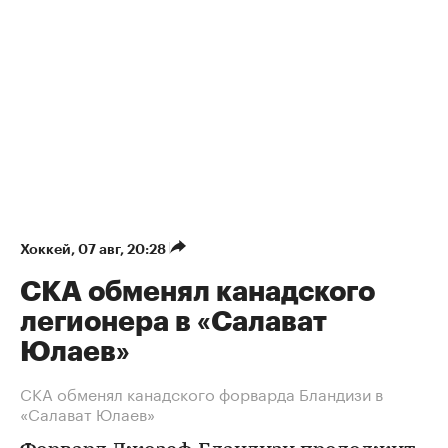
Хоккей
⁠,
07 авг, 20:28
СКА обменял канадского
легионера в «Салават
Юлаев»
СКА обменял канадского форварда Бландизи в
«Салават Юлаев»