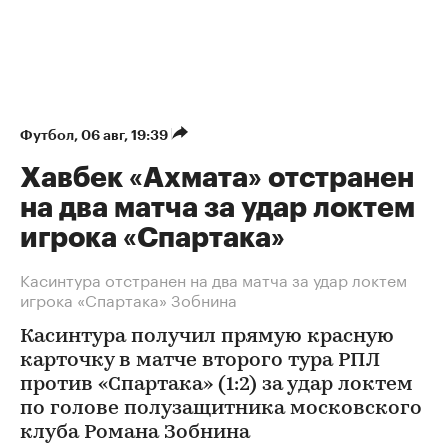
Футбол
⁠,
06 авг, 19:39
Хавбек «Ахмата» отстранен
на два матча за удар локтем
игрока «Спартака»
Касинтура отстранен на два матча за удар локтем
игрока «Спартака» Зобнина
Касинтура получил прямую красную
карточку в матче второго тура РПЛ
против «Спартака» (1:2) за удар локтем
по голове полузащитника московского
клуба Романа Зобнина