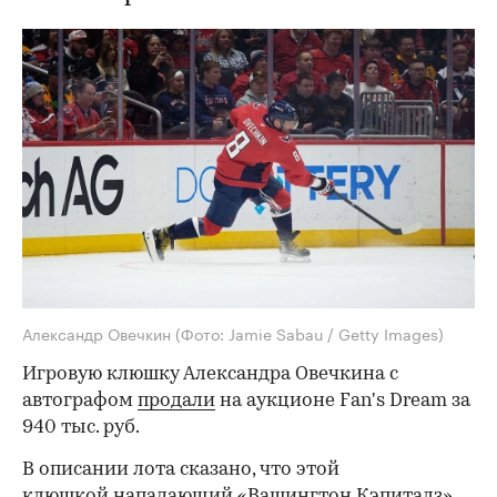
Александр Овечкин
(Фото: Jamie Sabau / Getty Images)
Игровую клюшку Александра Овечкина с
автографом
продали
на аукционе Fan's Dream за
940 тыс. руб.
В описании лота сказано, что этой
клюшкой нападающий «Вашингтон Кэпиталз»