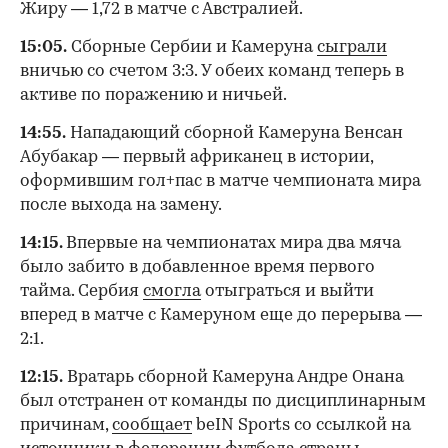
Жиру — 1,72 в матче с Австралией.
15:05.
Сборные Сербии и Камеруна
сыграли
вничью со счетом 3:3. У обеих команд теперь в
активе по поражению и ничьей.
14:55.
Нападающий сборной Камеруна Венсан
Абубакар — первый африканец в истории,
оформившим гол+пас в матче чемпионата мира
после выхода на замену.
14:15.
Впервые на чемпионатах мира два мяча
было забито в добавленное время первого
тайма. Сербия
смогла
отыграться и выйти
вперед в матче с Камеруном еще до перерыва —
2:1.
12:15.
Вратарь сборной Камеруна Андре Онана
был отстранен от команды по дисциплинарным
причинам,
сообщает
beIN Sports со ссылкой на