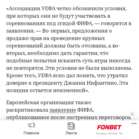
«Ассоциации УЕФА четко обозначили условия,
при которых они не будут участвовать в
соревнованиях под эгидой ФИФА, — говорится в
заявлении. — Во-первых, предложения о
продаже прав на проведение крупных
соревнований должны быть отозваны, а во-
вторых, необходимо дать гарантии, что
подобные попытки исказить суть игры никогда
не повторятся. Эти условия не были выполнены.
Кроме того, УЕФА ясно дал понять, что утратил
доверие к президенту Джанни Инфантино. Эта
позиция остается неизменной».
Европейская организация также
раскритиковала
заявление
ФИФА,
опубликованное после экстренных переговоров
в Марокко, в котором члены правления
Главное
Лента
организации заявили о своей «полной
Реклама, «Фонбет ТВ»