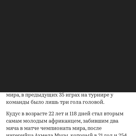
После перерыва корейцы сравняли счет
усилиями Чо Гю Сона (58, 61), который оба мяча
забил головой. Но Кудус на 68-й снова вывел
свою сборную вперед.
В концовке встречи арбитр не дал корейцам
пробить угловой, игроки и тренер Паолу Бенту
начали спорить, в итоге португалец получил
красную карточку — первым из тренеров.
Команда Южной Кореи впервые в истории
забила два мяча головой в матче чемпионата
мира, в предыдущих 35 играх на турнире у
команды было лишь три гола головой.
Кудус в возрасте 22 лет и 118 дней стал вторым
самам молодым африканцем, забившим два
мяча в матче чемпионата мира, после
нигерийца Ахмеда Мусы, который в 21 год и 254