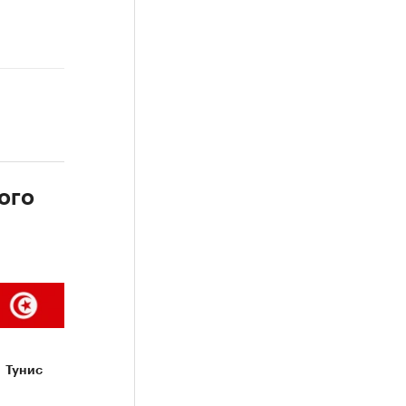
ого
Тунис