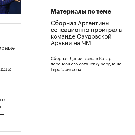
Материалы по теме
Сборная Аргентины
сенсационно проиграла
команде Саудовской
Аравии на ЧМ
борные
Сборная Дании взяла в Катар
перенесшего остановку сердца на
Евро Эриксена
лия и
ных
т
 —