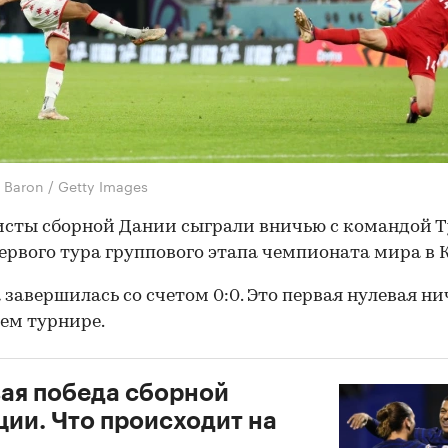
 Baron / Getty Images
сты сборной Дании сыграли вничью с командой Т
ервого тура группового этапа чемпионата мира в 
 завершилась со счетом 0:0. Это первая нулевая ни
ем турнире.
ая победа сборной
ии. Что происходит на