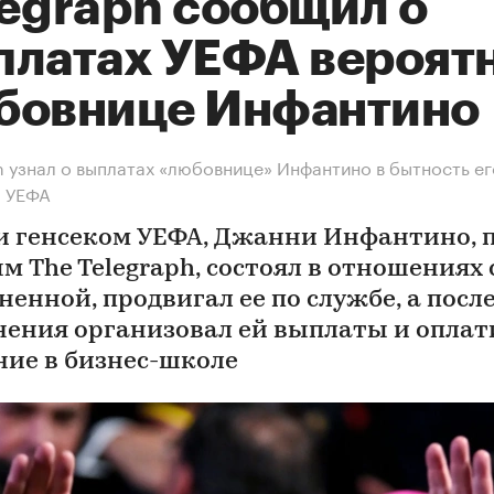
legraph сообщил о
платах УЕФА вероят
бовнице Инфантино
h узнал о выплатах «любовнице» Инфантино в бытность ег
м УЕФА
и генсеком УЕФА, Джанни Инфантино, 
м The Telegraph, состоял в отношениях 
ненной, продвигал ее по службе, а посл
нения организовал ей выплаты и оплат
ние в бизнес-школе