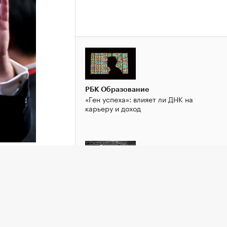
РБК Образование
«Ген успеха»: влияет ли ДНК на
карьеру и доход
тил
РБК Образование
нта
«Теория болтовни». Ученые раскрыли
тайну лидерства
льного
ph со