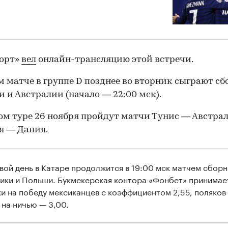
порт»
вел
онлайн-трансляцию этой встречи.
м матче в группе D позднее во вторник сыграют с
 и Австралии (начало — 22:00 мск).
ом туре 26 ноября пройдут матчи Тунис — Австра
я — Дания.
вой день в Катаре продолжится в 19:00 мск матчем сбор
ики и Польши. Букмекерская контора «Фонбет» принимае
ки на победу мексиканцев с коэффициентом 2,55, поляков
 на ничью — 3,00.
00:00
/
00:00