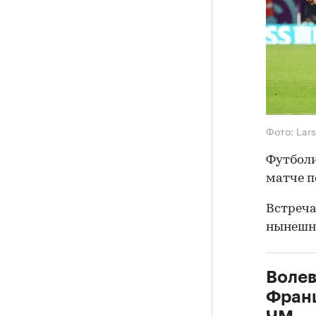
Фото: Lars
Футболи
матче п
Встреча
нынешн
Волев
Франц