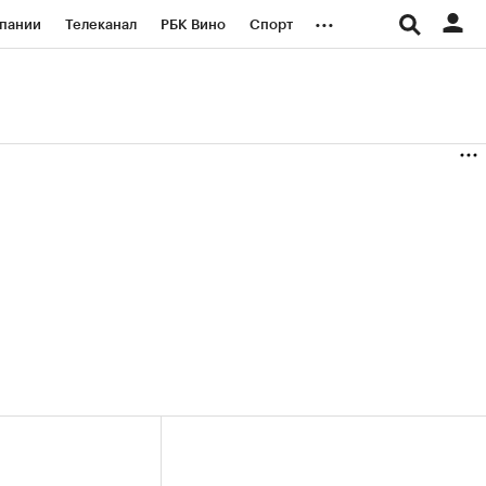
...
пании
Телеканал
РБК Вино
Спорт
ые проекты
Город
Стиль
Крипто
Спецпроекты СПб
логии и медиа
Финансы
(+38,88%)
(+30,78%)
«Русагро» ₽120
Купить
Купить
27.07.27
прогноз ПСБ к 26.07.27