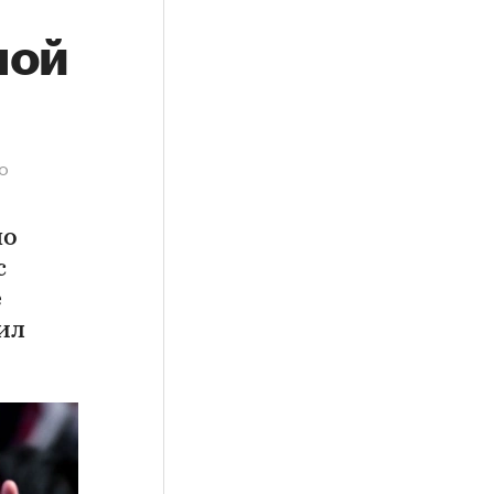
ной
о
по
с
е
ил