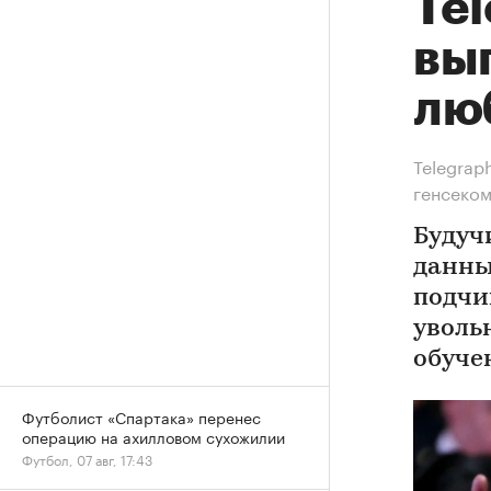
Te
вы
лю
Telegrap
генсеко
Будуч
данны
подчи
уволь
обуче
Футболист «Спартака» перенес
операцию на ахилловом сухожилии
Футбол, 07 авг, 17:43