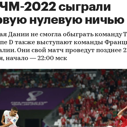
 ЧМ-2022 сыграли
рвую нулевую ничью
ая Дании не смогла обыграть команду Т
ппе D также выступают команды Франц
алии. Они свой матч проведут позднее 2
я, начало — 22:00 мск