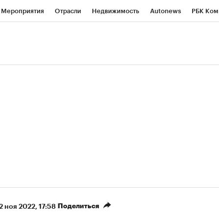
Мероприятия
Отрасли
Недвижимость
Autonews
РБК Ком
ние
РБК Курсы
РБК Life
Тренды
Визионеры
Национальн
б
Исследования
Кредитные рейтинги
Франшизы
Газета
роверка контрагентов
Политика
Экономика
Бизнес
Техно
(+9,48%)
«Северсталь» ₽700
НОВАТЭК ₽1 400
Купить
прогноз КИТ Финанс к 20.07.27
прогноз SberCIB к 
Поделиться
2 ноя 2022, 17:58