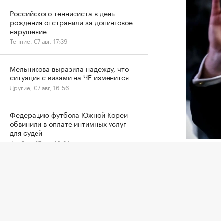
Российского теннисиста в день
рождения отстранили за допинговое
нарушение
Теннис, 07 авг, 17:39
Мельникова выразила надежду, что
ситуация с визами на ЧЕ изменится
Другие, 07 авг, 16:56
Федерацию футбола Южной Кореи
обвинили в оплате интимных услуг
для судей
Футбол, 07 авг, 16:34
Джанни И
Глава Ассоциации футбола
Союз ев
Аргентины заявил о кампании против
шестиз
сборной на ЧМ
ФИФА Дж
Футбол, 07 авг, 15:52
секрета