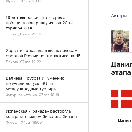
Футбол, 07 авг, 20:09
Авторы
19-летняя россиянка впервые
победила соперницу из топ-20 на
турнире WTA
Теннис, 07 авг, 20:00
Хорватия отказала в визах лидерам
сборной России по гимнастике на ЧЕ
Другие, 07 авг, 19:22
Дания
этапа
Валиева, Трусова и Гуменник
получили допуск ISU на
международные турниры
Фигурное катание, 07 авг, 18:18
Испанская «Гранада» расторгла
контракт с сыном Зинедина Зидана
Дания
Футбол, 07 авг, 18:09