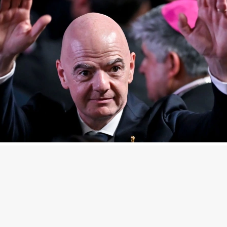
нфантино
(Фото: Gabriel Aponte / Getty Images)
ропейских футбольных ассоциаций (УЕФА) выпла
начную сумму предполагаемой любовнице президе
анни Инфантино, когда тот занимал пост генера
ря европейской организации,
сообщает
The Telegra