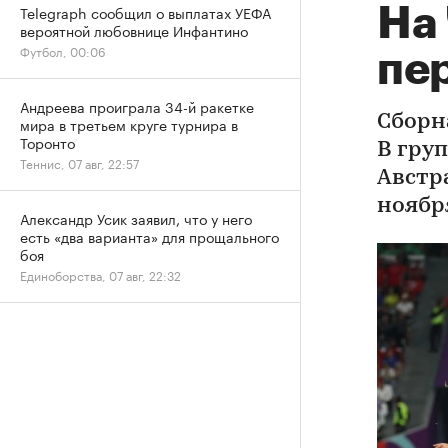
Telegraph сообщил о выплатах УЕФА
На
вероятной любовнице Инфантино
Футбол, 00:06
пе
Андреева проиграла 34-й ракетке
Сборн
мира в третьем круге турнира в
Торонто
В гру
Теннис, 07 авг, 22:57
Австр
ноябр
Александр Усик заявил, что у него
есть «два варианта» для прощального
боя
Единоборства, 07 авг, 22:32