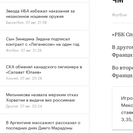
ЧМ
Звезда НБА избежал наказания за
Футбол
незаконное ношение оружия
Баскетбол, 07 авг, 21:58
«РБК С
Сын Зинедина Зидана подписал
контракт с «Леганесом» на один год
В друго
Футбол, 07 авг, 21:26
Франции
СКА обменял канадского легионера в
Во втор
«Салават Юлаев»
Франци
Хоккей, 07 авг, 20:28
Мельникова назвала мерзким отказ
Игро
Хорватии в выдаче виз россиянам
Мекс
Другие, 07 авг, 20:24
став
3,35,
В Аргентине массажист рассказал о
последних днях Диего Марадоны