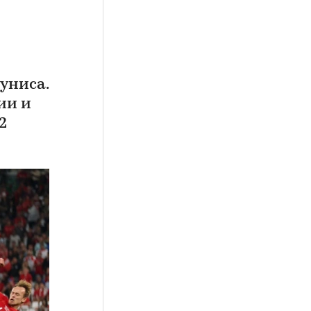
униса.
ии и
2