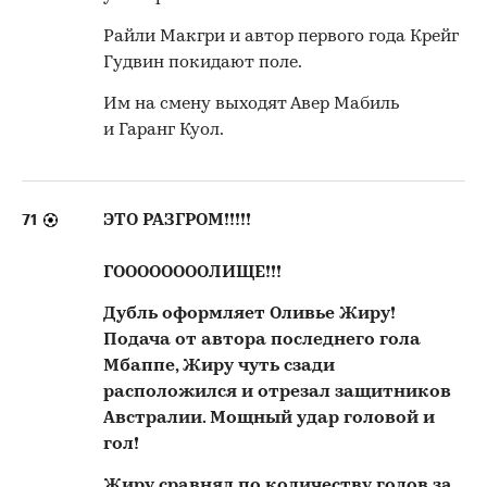
Райли Макгри и автор первого года Крейг
Гудвин покидают поле.
Им на смену выходят Авер Мабиль
и Гаранг Куол.
71
ЭТО РАЗГРОМ!!!!!
ГООООООООЛИЩЕ!!!
Дубль оформляет Оливье Жиру!
Подача от автора последнего гола
Мбаппе, Жиру чуть сзади
расположился и отрезал защитников
Австралии. Мощный удар головой и
гол!
Жиру сравнял по количеству голов за