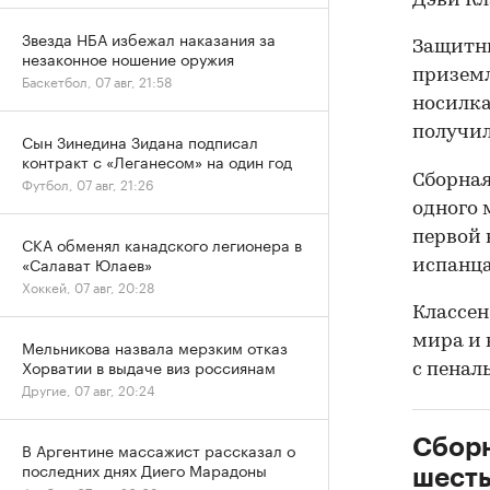
Дэви Кл
Звезда НБА избежал наказания за
Защитни
незаконное ношение оружия
приземл
Баскетбол, 07 авг, 21:58
носилка
получил
Сын Зинедина Зидана подписал
контракт с «Леганесом» на один год
Сборная
Футбол, 07 авг, 21:26
одного 
первой 
СКА обменял канадского легионера в
«Салават Юлаев»
испанц
Хоккей, 07 авг, 20:28
Классен
мира и 
Мельникова назвала мерзким отказ
Хорватии в выдаче виз россиянам
с пенал
Другие, 07 авг, 20:24
Сборн
В Аргентине массажист рассказал о
последних днях Диего Марадоны
шесть