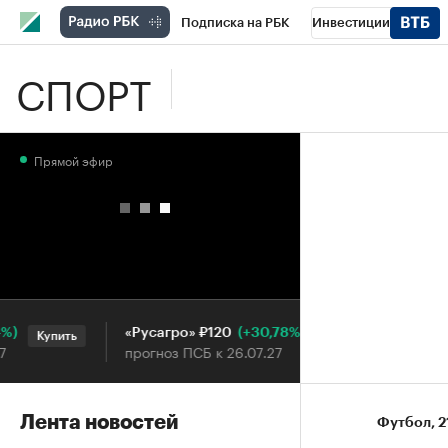
Подписка на РБК
Инвестиции
СПОРТ
Школа управления РБК
РБК Образова
РБК Бизнес-среда
Дискуссионный клу
Прямой эфир
Конференции СПб
Спецпроекты
П
Рынок наличной валюты
(+30,78%)
«Русагро» ₽120
Ozon ₽5
Купить
Купить
прогноз ПСБ к 26.07.27
прогноз 
Лента новостей
Футбол
⁠,
2