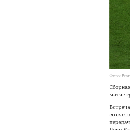
Фото: Fra
Сборная
матче г
Встреча
со счет
передач