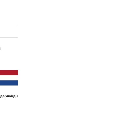
а
дерланды