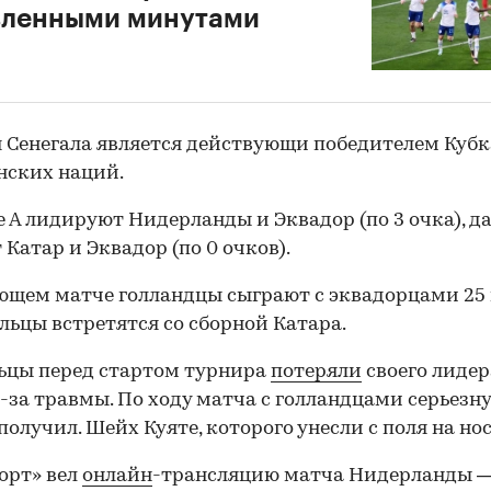
00:00
/
00:00
вленными минутами
 Сенегала является действующи победителем Кубк
нских наций.
е А лидируют Нидерланды и Эквадор (по 3 очка), д
 Катар и Эквадор (по 0 очков).
ющем матче голландцы сыграют с эквадорцами 25 
альцы встретятся со сборной Катара.
ьцы перед стартом турнира
потеряли
своего лидер
-за травмы. По ходу матча с голландцами серьезн
получил. Шейх Куяте, которого унесли с поля на но
орт» вел
онлайн
-трансляцию матча Нидерланды 