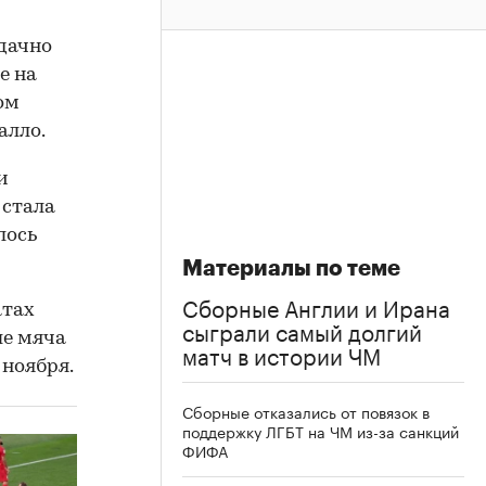
дачно
е на
ом
алло.
и
 стала
лось
Материалы по теме
Сборные Англии и Ирана
атах
сыграли самый долгий
ле мяча
матч в истории ЧМ
 ноября.
Сборные отказались от повязок в
поддержку ЛГБТ на ЧМ из-за санкций
ФИФА