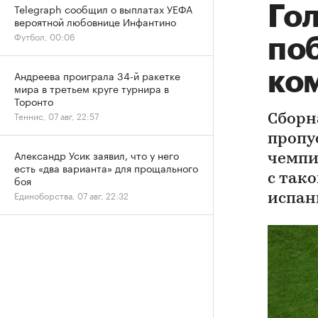
Telegraph сообщил о выплатах УЕФА
Го
вероятной любовнице Инфантино
Футбол, 00:06
по
ко
Андреева проиграла 34-й ракетке
мира в третьем круге турнира в
Торонто
Теннис, 07 авг, 22:57
Сборн
пропу
Александр Усик заявил, что у него
чемпи
есть «два варианта» для прощального
с тако
боя
Единоборства, 07 авг, 22:32
испан