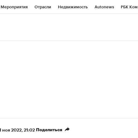
Мероприятия
Отрасли
Недвижимость
Autonews
РБК Ком
ние
РБК Курсы
РБК Life
Тренды
Визионеры
Национальн
б
Исследования
Кредитные рейтинги
Франшизы
Газета
роверка контрагентов
Политика
Экономика
Бизнес
Техно
(+90,63%)
(+34,86%)
 450
АФК «Система» ₽12
Купить
К
ПСБ к 29.07.27
прогноз БКС к 15.07.27
Поделиться
1 ноя 2022, 21:02