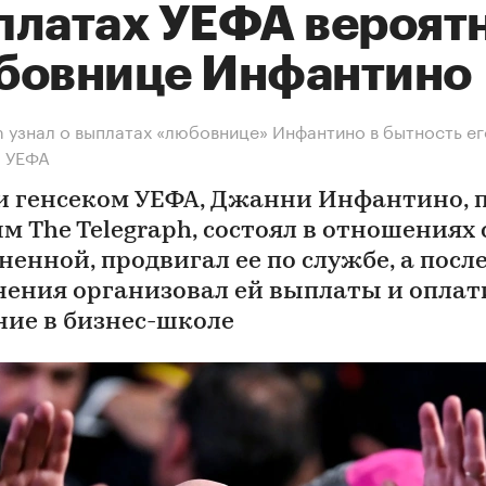
платах УЕФА вероят
бовнице Инфантино
h узнал о выплатах «любовнице» Инфантино в бытность ег
м УЕФА
и генсеком УЕФА, Джанни Инфантино, 
м The Telegraph, состоял в отношениях 
ненной, продвигал ее по службе, а посл
нения организовал ей выплаты и оплат
ние в бизнес-школе