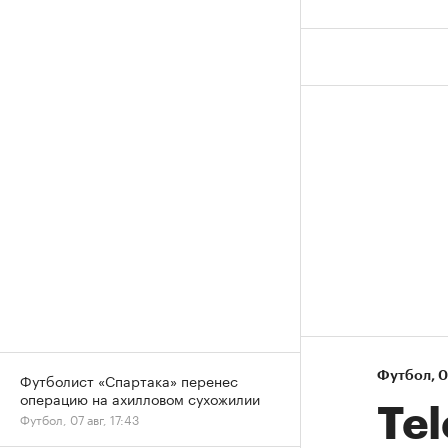
Футбол
⁠,
0
Футболист «Спартака» перенес
операцию на ахилловом сухожилии
Te
Футбол, 07 авг, 17:43