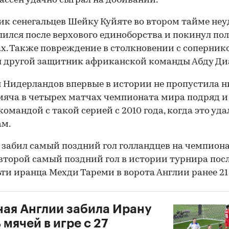
ассен удачно сыграл на добивании.
к сенегальцев Шейку Куйяте во втором тайме неу
ился после верхового единоборства и покинул пол
х. Также повреждение в столкновении с соперник
 другой защитник африканской команды Абду Ди
 Нидерландов впервые в истории не пропустила н
мяча в четырех матчах чемпионата мира подряд и
командой с такой серией с 2010 года, когда это уда
ам.
 забил самый поздний гол голландцев на чемпион
второй самый поздний гол в истории турнира пос
ьти иранца Мехди Тареми в ворота Англии ранее 21
ая Англии забила Ирану
 мячей в игре с 27