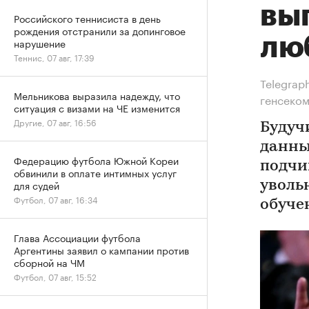
вы
Российского теннисиста в день
рождения отстранили за допинговое
лю
нарушение
Теннис, 07 авг, 17:39
Telegrap
Мельникова выразила надежду, что
генсеко
ситуация с визами на ЧЕ изменится
Другие, 07 авг, 16:56
Будуч
данны
Федерацию футбола Южной Кореи
подчи
обвинили в оплате интимных услуг
для судей
уволь
Футбол, 07 авг, 16:34
обуче
Глава Ассоциации футбола
Аргентины заявил о кампании против
сборной на ЧМ
Футбол, 07 авг, 15:52