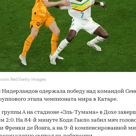
ncois Nel/Getty Images
 Нидерландов одержала победу над командой Сене
руппового этапа чемпионата мира в Катаре.
 группы А на стадионе «Эль-Тумама» в Дохе завер
ом 2:0. На 84-й минуте Коди Гакпо забил мяч голов
и Френки де Йонга, а на 9-й компенсированной м