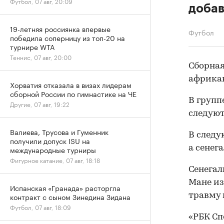
Футбол, 07 авг, 20:09
доба
19-летняя россиянка впервые
Футбол
победила соперницу из топ-20 на
турнире WTA
Теннис, 07 авг, 20:00
Сборная
африка
Хорватия отказала в визах лидерам
сборной России по гимнастике на ЧЕ
В групп
Другие, 07 авг, 19:22
следуют
Валиева, Трусова и Гуменник
В следу
получили допуск ISU на
а сенег
международные турниры
Фигурное катание, 07 авг, 18:18
Сенегал
Мане из
Испанская «Гранада» расторгла
травму 
контракт с сыном Зинедина Зидана
Футбол, 07 авг, 18:09
«РБК Сп