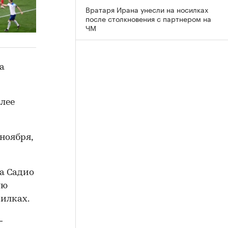
Вратаря Ирана унесли на носилках
после столкновения с партнером на
ЧМ
а
алее
ноября,
а Садио
ую
силках.
—