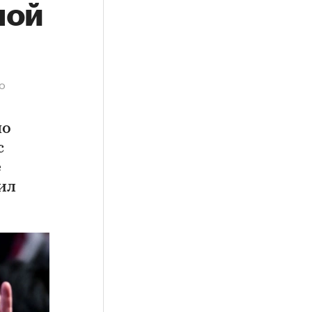
ной
о
по
с
е
ил