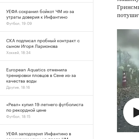
Гринсми
УЕФА сохранил бойкот ЧМ из-за
потушит
утраты доверия к Инфантино
Футбол, 19:09
СКА подписал пробный контракт с
сыном Игоря Ларионова
Хоккей, 18:34
European Aquatics отменила
тренировки пловцов в Сене из-за
качества воды
Другие, 18:16
«Реал» купил 19-летнего футболиста
по рекордной цене
Футбол, 18:15
УЕФА заподозрил Инфантино в
занижении цены на права ЧМ