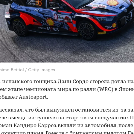
imo Bettiol / Getty Images
испанского гонщика Дани Сордо сгорела дотла на
ем этапе чемпионата мира по ралли (WRC) в Япони
общает
Austosport.
ассказал, что был вынужден остановиться из-за з
сле выезда из туннеля на стартовом спецучастке. 
рман Кандиро Карреа вышли из автомобиля, после
охватило пламя. Вместе с британским пилотом Г