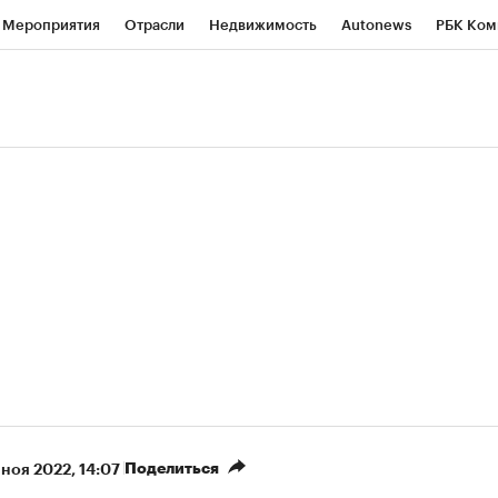
Мероприятия
Отрасли
Недвижимость
Autonews
РБК Ком
ние
РБК Курсы
РБК Life
Тренды
Визионеры
Национальн
б
Исследования
Кредитные рейтинги
Франшизы
Газета
роверка контрагентов
Политика
Экономика
Бизнес
Техно
(+6,03%)
«Северсталь» ₽700
НОВАТЭК ₽1 400
Купить
прогноз КИТ Финанс к 20.07.27
прогноз SberCIB к
Поделиться
 ноя 2022, 14:07