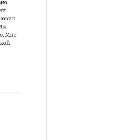
ьно
ями
новил
 Мы
о. Мне
охой