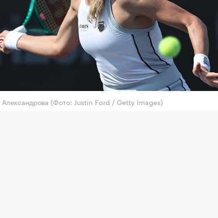
а Александрова
(Фото: Justin Ford / Getty Images)
ракетка России Екатерина Александрова пробилас
ый круг турнира категории WTA 1000 в Торонто с
м фондом более $7,4 млн.
дрова в 1/16 финала обыграла австралийку Талию
рейтинге) со счетом 5:7, 6:1, 6:3.
ей соперницей россиянки будет лидер рейтинга
оболенко или китаянка Чжан Шуай (62-я).