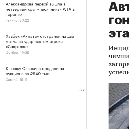
Александрова первой вышла в
Ав
четвертый круг «тысячника» WTA в
Торонто
гон
Теннис, 20:22
эта
Хавбек «Ахмата» отстранен на два
матча за удар локтем игрока
«Спартака»
Инцид
Футбол, 19:39
чемпи
загор
Клюшку Овечкина продали на
успел
аукционе за ₽940 тыс.
Хоккей, 19:11