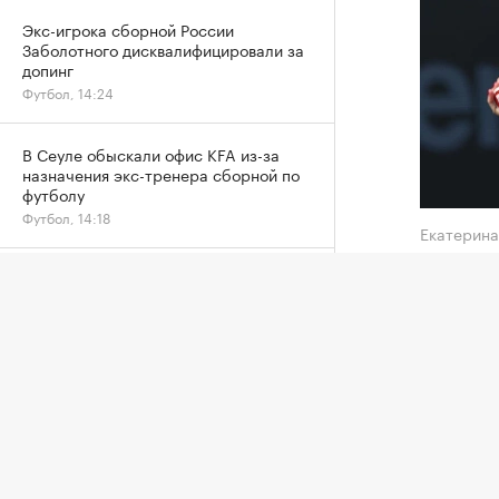
Экс-игрока сборной России
Заболотного дисквалифицировали за
допинг
Футбол, 14:24
В Сеуле обыскали офис KFA из-за
назначения экс-тренера сборной по
футболу
Футбол, 14:18
Екатерин
В Уганде местную звезду футбола
Третья 
избили до смерти во время
четверт
ограбления
призовы
Футбол, 14:09
Алексан
FIVB не накажет Россию за отказ
(74-я в 
ехать на чемпионат мира в Польшу
Другие, 13:14
Следующ
Арина С