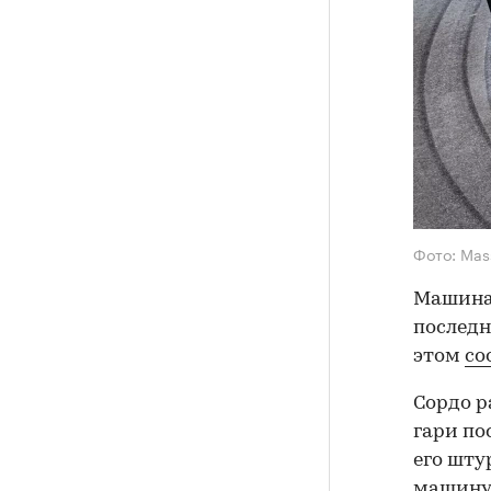
Фото: Mass
Машина 
последн
этом
со
Сордо р
гари по
его шту
машину 