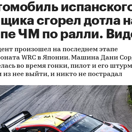
томобиль испанског
щика сгорел дотла н
пе ЧМ по ралли. Вид
ент произошел на последнем этапе
оната WRC в Японии. Машина Дани Сор
елась во время гонки, пилот и его штур
и из нее выйти, и никто не пострадал