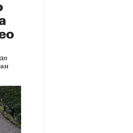
о
а
ео
до
ман