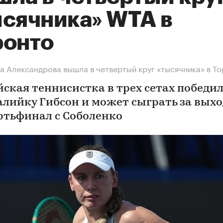
ысячника» WTA в
ронто
а Александрова вышла в четвертый круг «тысячника» в Т
йская теннисистка в трех сетах победи
алийку Гибсон и может сыграть за выхо
ртьфинал с Соболенко