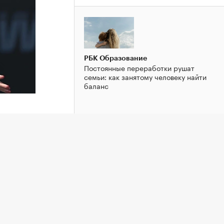
РБК Образование
Постоянные переработки рушат
семьи: как занятому человеку найти
баланс
ь в
РБК Образование
«Не бейте людей по рукам»: почему
 Гибсон
вредно наказывать за промахи и
ошибки
 WTA