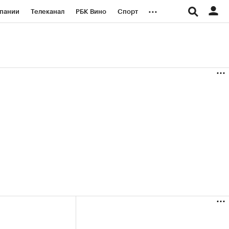
...
пании
Телеканал
РБК Вино
Спорт
ые проекты
Город
Стиль
Крипто
Спецпроекты СПб
логии и медиа
Финансы
(+36,4%)
(+31,09%)
«Русагро» ₽120
Купить
Купить
 27.07.27
прогноз ПСБ к 26.07.27