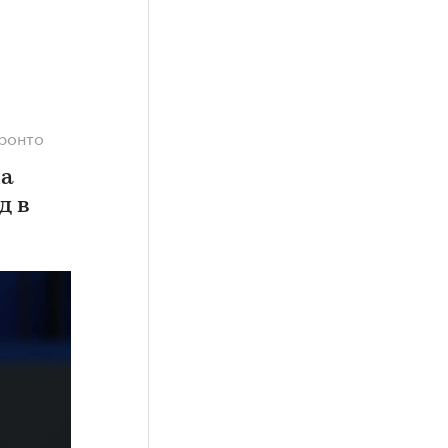
оронто
ла
д в