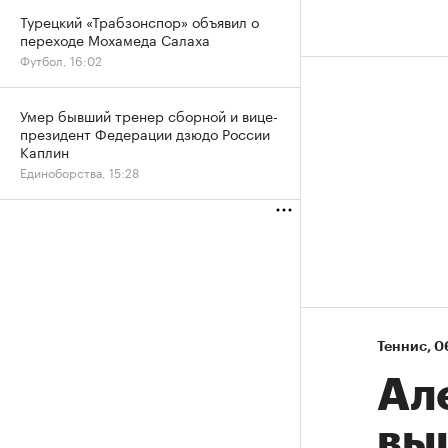
Турецкий «Трабзонспор» объявил о
переходе Мохамеда Салаха
Футбол, 16:02
Умер бывший тренер сборной и вице-
президент Федерации дзюдо России
Каплин
Единоборства, 15:28
Теннис
⁠,
06
Ал
вы