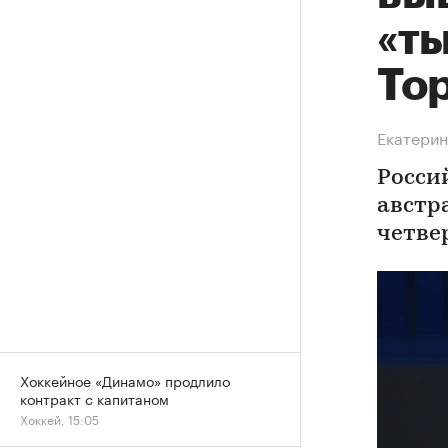
«т
То
Екатерин
Росси
австр
четве
Хоккейное «Динамо» продлило
контракт с капитаном
Хоккей, 15:05