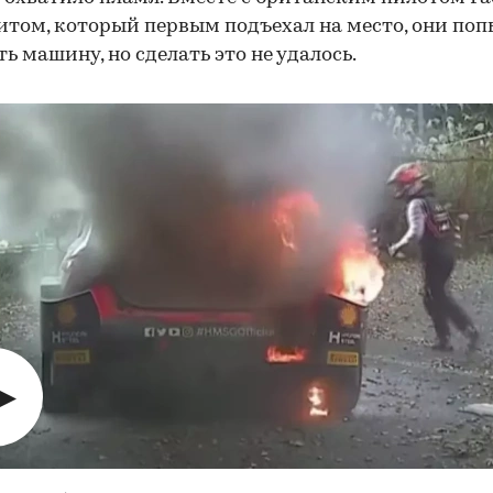
том, который первым подъехал на место, они по
ь машину, но сделать это не удалось.