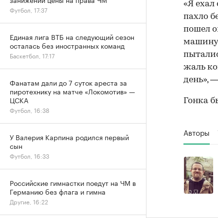
«Я ехал
Футбол, 17:37
пахло б
пошел о
Единая лига ВТБ на следующий сезон
машину.
осталась без иностранных команд
пыталис
Баскетбол, 17:17
жаль ко
день», 
Фанатам дали до 7 суток ареста за
пиротехнику на матче «Локомотив» —
ЦСКА
Гонка б
Футбол, 16:38
Авторы
У Валерия Карпина родился первый
сын
Футбол, 16:33
Российские гимнастки поедут на ЧМ в
Германию без флага и гимна
Другие, 16:22