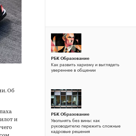
РБК Образование
Как развить харизму и выглядеть
увереннее в общении
и. Об
апаха
РБК Образование
Увольнять без вины: как
Пилот и
руководителю пережить сложные
 чего
кадровые решения
асом