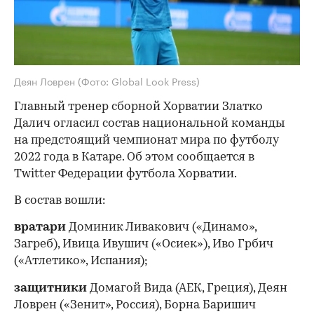
Деян Ловрен
(Фото: Global Look Press)
Главный тренер сборной Хорватии Златко
Далич огласил состав национальной команды
на предстоящий чемпионат мира по футболу
2022 года в Катаре. Об этом сообщается в
Twitter Федерации футбола Хорватии.
В состав вошли:
вратари
Доминик Ливакович («Динамо»,
Загреб), Ивица Ивушич («Осиек»), Иво Грбич
(«Атлетико», Испания);
защитники
Домагой Вида (АЕК, Греция), Деян
Ловрен («Зенит», Россия), Борна Баришич