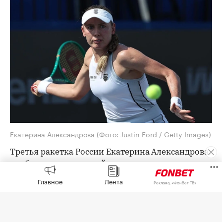
Екатерина Александрова
(Фото: Justin Ford / Getty Images)
Третья ракетка России Екатерина Александрова
пробилась в четвертый круг турнира категории
WTA 1000 в Торонто с призовым фондом более
Главное
Лента
Реклама, «Фонбет ТВ»
$7,4 млн.
Александрова в 1/16 финала обыграла
австралийку Талию Гибсон (74-я в рейтинге) со