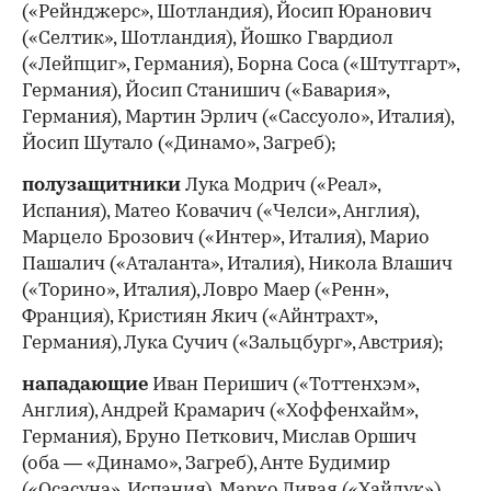
(«Рейнджерс», Шотландия), Йосип Юранович
(«Селтик», Шотландия), Йошко Гвардиол
(«Лейпциг», Германия), Борна Соса («Штутгарт»,
Германия), Йосип Станишич («Бавария»,
Германия), Мартин Эрлич («Сассуоло», Италия),
Йосип Шутало («Динамо», Загреб);
00:00
/
00:00
полузащитники
Лука Модрич («Реал»,
Испания), Матео Ковачич («Челси», Англия),
Марцело Брозович («Интер», Италия), Марио
Пашалич («Аталанта», Италия), Никола Влашич
(«Торино», Италия), Ловро Маер («Ренн»,
Франция), Кристиян Якич («Айнтрахт»,
Германия), Лука Сучич («Зальцбург», Австрия);
нападающие
Иван Перишич («Тоттенхэм»,
Англия), Андрей Крамарич («Хоффенхайм»,
Германия), Бруно Петкович, Мислав Оршич
(оба — «Динамо», Загреб), Анте Будимир
(«Осасуна», Испания), Марко Ливая («Хайдук»).