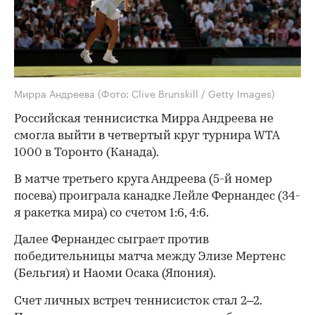
Мирра Андреева
(Фото: Clive Brunskill / Getty Images)
Российская теннисистка Мирра Андреева не
смогла выйти в четвертый круг турнира WTA
1000 в Торонто (Канада).
В матче третьего круга Андреева (5-й номер
посева) проиграла канадке Лейле Фернандес (34-
я ракетка мира) со счетом 1:6, 4:6.
Далее Фернандес сыграет против
победительницы матча между Элизе Мертенс
(Бельгия) и Наоми Осака (Япония).
Счет личных встреч теннисисток стал 2–2.