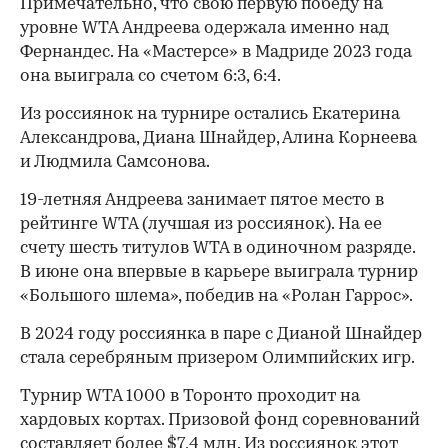
Примечательно, что свою первую победу на
уровне WTA Андреева одержала именно над
Фернандес. На «Мастерсе» в Мадриде 2023 года
она выиграла со счетом 6:3, 6:4.
Из россиянок на турнире остались Екатерина
Александрова, Диана Шнайдер, Алина Корнеева
и Людмила Самсонова.
00:00
/
00:00
19-летняя Андреева занимает пятое место в
рейтинге WTA (лучшая из россиянок). На ее
счету шесть титулов WTA в одиночном разряде.
В июне она впервые в карьере выиграла турнир
«Большого шлема», победив на «Ролан Гаррос».
В 2024 году россиянка в паре с Дианой Шнайдер
стала серебряным призером Олимпийских игр.
Турнир WTA 1000 в Торонто проходит на
хардовых кортах. Призовой фонд соревнований
составляет более $7,4 млн. Из россиянок этот