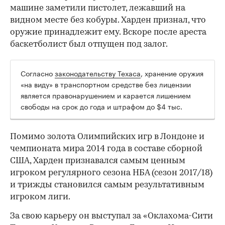
машине заметили пистолет, лежавший на
видном месте без кобуры. Харден признал, что
оружие принадлежит ему. Вскоре после ареста
баскетболист был отпущен под залог.
Согласно
законодательству Техаса
, хранение оружия
00:00
/
00:00
«на виду» в транспортном средстве без лицензии
является правонарушением и карается лишением
свободы на срок до года и штрафом до $4 тыс.
Помимо золота Олимпийских игр в Лондоне и
чемпионата мира 2014 года в составе сборной
США, Харден признавался самым ценным
игроком регулярного сезона НБА (сезон 2017/18)
и трижды становился самым результативным
игроком лиги.
За свою карьеру он выступал за «Оклахома-Сити