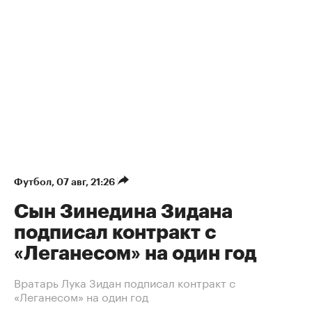
Футбол
⁠,
07 авг, 21:26
Сын Зинедина Зидана
подписал контракт с
«Леганесом» на один год
Вратарь Лука Зидан подписал контракт с
«Леганесом» на один год