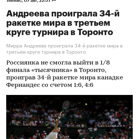
Теннис
⁠,
07 авг, 22:57
Андреева проиграла 34-й
ракетке мира в третьем
круге турнира в Торонто
Мирра Андреева проиграла 34-й ракетке мира в
третьем круге турнира в Торонто
Россиянка не смогла выйти в 1/8
финала «тысячника» в Торонто,
проиграв 34-й ракетке мира канадке
Фернандес со счетом 1:6, 4:6