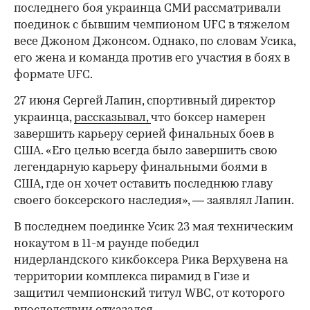
последнего боя украинца СМИ рассматривали
поединок с бывшим чемпионом UFC в тяжелом
00:00
/
00:00
весе Джоном Джонсом. Однако, по словам Усика,
его жена и команда против его участия в боях в
формате UFC.
27 июня Сергей Лапин, спортивный директор
украинца,
рассказывал,
что боксер намерен
завершить карьеру серией финальных боев в
США. «Его целью всегда было завершить свою
легендарную карьеру финальными боями в
США, где он хочет оставить последнюю главу
своего боксерского наследия», — заявлял Лапин.
В последнем поединке Усик 23 мая техническим
нокаутом в 11-м раунде победил
нидерландского кикбоксера Рика Верхувена на
территории комплекса пирамид в Гизе и
защитил чемпионский титул WBC, от которого