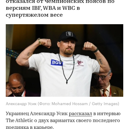
отказался от чемпионских поясов по
версиям IBF, WBA и WBC в
супертяжелом весе
Александр Усик
(Фото: Mohamed Hossam / Getty Images)
Украинец Александр Усик
рассказал
в интервью
The Athletic о двух вариантах своего последнего
поединка в карьере.