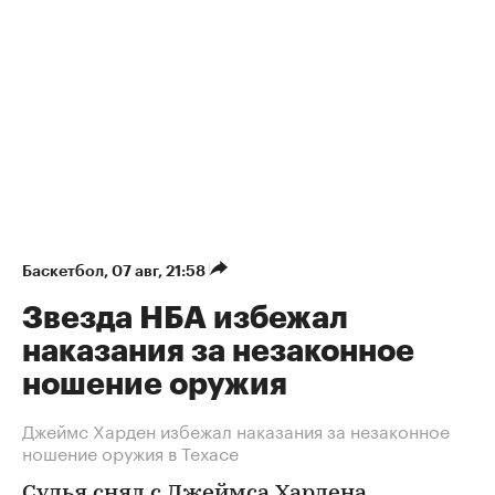
Баскетбол
⁠,
07 авг, 21:58
Звезда НБА избежал
наказания за незаконное
ношение оружия
Джеймс Харден избежал наказания за незаконное
ношение оружия в Техасе
Судья снял с Джеймса Хардена