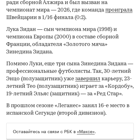
ради сборной Алжира и был вызван на
чемпионат мира — 2026, где команда
проиграла
Швейцарии в 1/16 финала (0:2).
00:00
/
00:00
Лука Зидан — сын чемпиона мира (1998) и
чемпиона Европы (2000) в составе сборной
Франции, обладателя «Золотого мяча»
Зинедина Зидана.
Помимо Луки, еще три сына Зинедина Зидана —
профессиональные футболисты. Так, 30-летний
Энцо (полузащитник) уже
завершил
карьеру, 23-
летний Тео (полузащитник) играет за «Кордобу»,
19-летний Эльяс (защитник) — за «Ред Стар».
В прошлом сезоне «Леганес» занял 16-е место в
испанской Сегунде (второй дивизион).
Оставайтесь на связи с РБК в
«Максе»
.