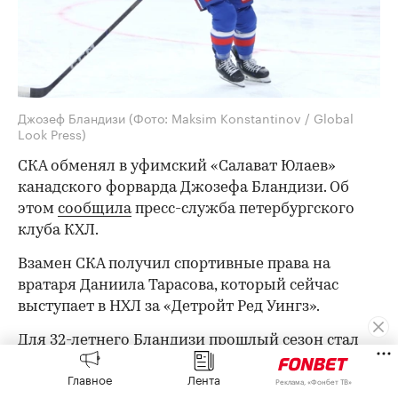
Джозеф Бландизи
(Фото: Maksim Konstantinov / Global
Look Press)
СКА обменял в уфимский «Салават Юлаев»
канадского форварда Джозефа Бландизи. Об
этом
сообщила
пресс-служба петербургского
клуба КХЛ.
Взамен СКА получил спортивные права на
вратаря Даниила Тарасова, который сейчас
выступает в НХЛ за «Детройт Ред Уингз».
Для 32-летнего Бландизи прошлый сезон стал
дебютным в КХЛ. Канадец в составе СКА провел
Главное
Лента
Реклама, «Фонбет ТВ»
62 встречи в регулярном чемпионате и набрал