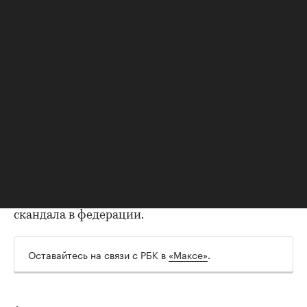
Telegraph представителя ФИФА.
Инфантино в 2000 году перешел на работу
УЕФА. Сначала он работал в юридическом
отделе, в 2004 году возглавил департамент по
правовым вопросам и лицензированию клубов.
В 2007 году стал заместителем генерального
секретаря, а в 2009-м — генеральным
секретарем УЕФА.
Президентом ФИФА он был избран в 2016 году.
Он сменил на этом посту Йозефа Блаттера,
который ушел в отставку после коррупционного
скандала в федерации.
Оставайтесь на связи с РБК в
«Максе»
.