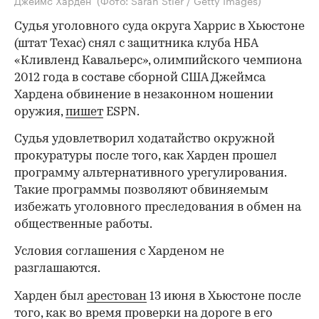
Джеймс Харден
(Фото: Sarah Stier / Getty Images)
Судья уголовного суда округа Харрис в Хьюстоне
(штат Техас) снял с защитника клуба НБА
«Кливленд Кавальерс», олимпийского чемпиона
2012 года в составе сборной США Джеймса
Хардена обвинение в незаконном ношении
оружия,
пишет
ESPN.
Судья удовлетворил ходатайство окружной
прокуратуры после того, как Харден прошел
программу альтернативного урегулирования.
Такие программы позволяют обвиняемым
избежать уголовного преследования в обмен на
общественные работы.
Условия соглашения с Харденом не
разглашаются.
Харден был
арестован
13 июня в Хьюстоне после
того, как во время проверки на дороге в его