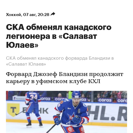
Хоккей
⁠,
07 авг, 20:28
СКА обменял канадского
легионера в «Салават
Юлаев»
СКА обменял канадского форварда Бландизи в
«Салават Юлаев»
Форвард Джозеф Бландизи продолжит
карьеру в уфимском клубе КХЛ