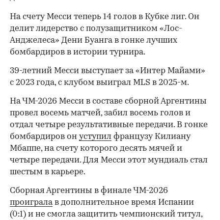
На счету Месси теперь 14 голов в Кубке лиг. Он
делит лидерство с полузащитником «Лос-
Анджелеса» Дени Буанга в гонке лучших
бомбардиров в истории турнира.
39-летний Месси выступает за «Интер Майами»
с 2023 года, с клубом выиграл MLS в 2025-м.
На ЧМ-2026 Месси в составе сборной Аргентины
00:00
/
00:00
провел восемь матчей, забил восемь голов и
отдал четыре результативные передачи. В гонке
бомбардиров он
уступил
французу Килиану
Мбаппе, на счету которого десять мячей и
четыре передачи. Для Месси этот мундиаль стал
шестым в карьере.
Сборная Аргентины в финале ЧМ-2026
проиграла
в дополнительное время Испании
(0:1) и не смогла защитить чемпионский титул,