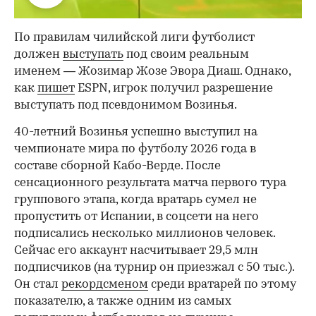
По правилам чилийской лиги футболист
должен
выступать
под своим реальным
именем — Жозимар Жозе Эвора Диаш. Однако,
как
пишет
ESPN, игрок получил разрешение
выступать под псевдонимом Возинья.
40-летний Возинья успешно выступил на
чемпионате мира по футболу 2026 года в
составе сборной Кабо-Верде. После
00:00
/
00:00
сенсационного результата матча первого тура
группового этапа, когда вратарь сумел не
пропустить от Испании, в соцсети на него
подписались несколько миллионов человек.
Сейчас его аккаунт насчитывает 29,5 млн
подписчиков (на турнир он приезжал с 50 тыс.).
Он стал
рекордсменом
среди вратарей по этому
показателю, а также одним из самых