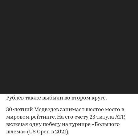
никогда не проигрывал на харде шесть подач за
два сета. Катастрофа. Объяснений нет,
тренировался в принципе неплохо, уже ничего
не изменишь. Двигаемся дальше», — сказал
Медведев в интервью YouTube-каналу «Больше!»
Он также заявил, что не будет искать
оправданий проигрышу: «Отвратительный матч
с моей стороны, больше сказать нечего».
30-летний Медведев, четвертый сеяный,
проиграл
70-й ракетке мира ван де Зандсхюлпу
со счетом 3:6, 6:7 (5:7). Все россияне завершили
участие в турнире. Карен Хачанов и Андрей
Рублев также выбыли во втором круге.
30-летний Медведев занимает шестое место в
мировом рейтинге. На его счету 23 титула ATP,
включая одну победу на турнире «Большого
00:00
/
00:00
шлема» (US Open в 2021).