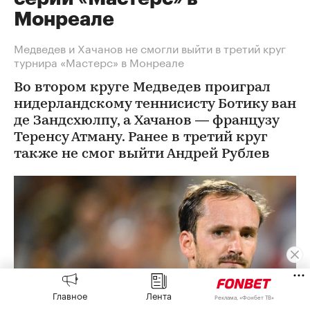
Монреале
Медведев и Хачанов не смогли выйти в третий круг
турнира «Мастерс» в Монреале
Во втором круге Медведев проиграл
нидерландскому теннисисту Ботику ван
де Зандсхюлпу, а Хачанов — французу
Теренсу Атману. Ранее в третий круг
также не смог выйти Андрей Рублев
Главное
Лента
Реклама, «Фонбет ТВ»