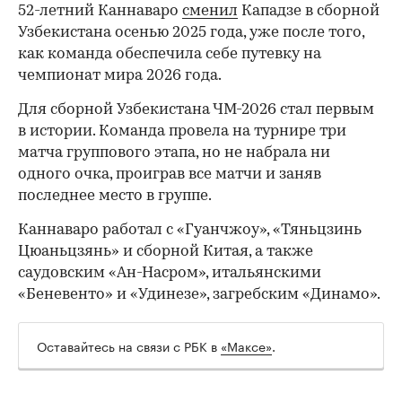
52-летний Каннаваро
сменил
Кападзе в сборной
Узбекистана осенью 2025 года, уже после того,
как команда обеспечила себе путевку на
чемпионат мира 2026 года.
Для сборной Узбекистана ЧМ-2026 стал первым
в истории. Команда провела на турнире три
матча группового этапа, но не набрала ни
одного очка, проиграв все матчи и заняв
00:00
/
00:00
последнее место в группе.
Каннаваро работал с «Гуанчжоу», «Тяньцзинь
Цюаньцзянь» и сборной Китая, а также
саудовским «Ан-Насром», итальянскими
«Беневенто» и «Удинезе», загребским «Динамо».
Оставайтесь на связи с РБК в
«Максе»
.