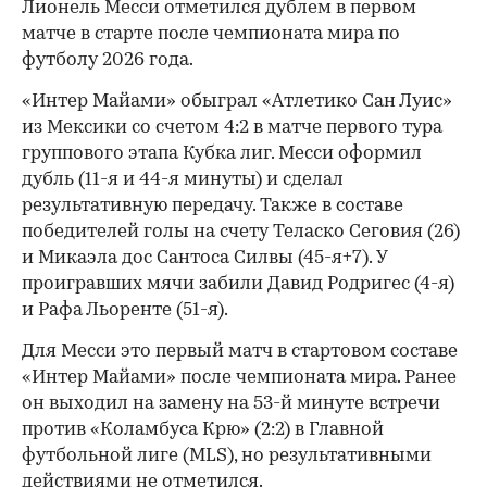
Лионель Месси отметился дублем в первом
матче в старте после чемпионата мира по
футболу 2026 года.
«Интер Майами» обыграл «Атлетико Сан Луис»
из Мексики со счетом 4:2 в матче первого тура
группового этапа Кубка лиг. Месси оформил
дубль (11-я и 44-я минуты) и сделал
результативную передачу. Также в составе
победителей голы на счету Теласко Сеговия (26)
и Микаэла дос Сантоса Силвы (45-я+7). У
проигравших мячи забили Давид Родригес (4-я)
и Рафа Льоренте (51-я).
Для Месси это первый матч в стартовом составе
«Интер Майами» после чемпионата мира. Ранее
он выходил на замену на 53-й минуте встречи
против «Коламбуса Крю» (2:2) в Главной
футбольной лиге (MLS), но результативными
действиями не отметился.