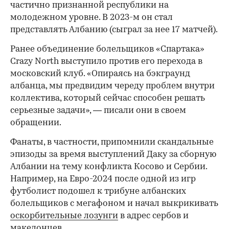
частично признанной республики на
молодежном уровне. В 2023-м он стал
представлять Албанию (сыграл за нее 17 матчей).
Ранее объединение болельщиков «Спартака»
Crazy North выступило против его перехода в
московский клуб. «Опираясь на бэкграунд
албанца, мы предвидим череду проблем внутри
00:00
/
00:00
коллектива, который сейчас способен решать
серьезные задачи», — писали они в своем
обращении.
Фанаты, в частности, припомнили скандальные
эпизоды за время выступлений Даку за сборную
Албании на тему конфликта Косово и Сербии.
Например, на Евро-2024 после одной из игр
футболист подошел к трибуне албанских
болельщиков с мегафоном и начал выкрикивать
оскорбительные лозунги
в адрес сербов и
македонцев.