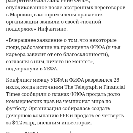
раскритиковала
заявление
ФИФА,
опубликованное после экстренных переговоров
в Марокко, в котором члены правления
организации заявили о своей «полной
поддержке» Инфантино.
«Вчерашнее заявление о том, что некоторые
люди, работающие на президента ФИФА (и чья
00:00
/
00:00
карьера зависит от его благосклонности),
согласны с ним, ничего не меняет», —
подчеркнули в УЕФА.
Конфликт между УЕФА и ФИФА разразился 28
июля, когда источники The Telegraph и Financial
Times
сообщили о планах
ФИФА продать долю
коммерческих прав на чемпионат мира по
футболу. Организация собиралась создать
дочернюю компанию FFE и продать ее четверть
за $4,2 млрд внешним инвесторам.