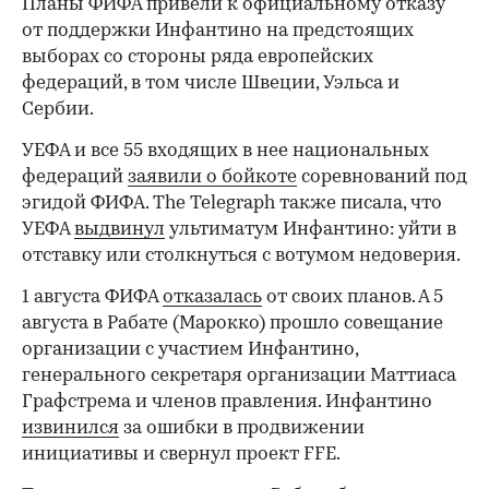
Планы ФИФА привели к официальному отказу
от поддержки Инфантино на предстоящих
выборах со стороны ряда европейских
федераций, в том числе Швеции, Уэльса и
Сербии.
УЕФА и все 55 входящих в нее национальных
федераций
заявили о бойкоте
соревнований под
эгидой ФИФА. The Telegraph также писала, что
УЕФА
выдвинул
ультиматум Инфантино: уйти в
отставку или столкнуться с вотумом недоверия.
1 августа ФИФА
отказалась
от своих планов. А 5
августа в Рабате (Марокко) прошло совещание
организации с участием Инфантино,
генерального секретаря организации Маттиаса
Графстрема и членов правления. Инфантино
извинился
за ошибки в продвижении
инициативы и свернул проект FFE.