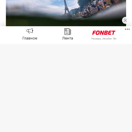
Главное
Лента
Реклама, «Фонбет ТВ»
Фото: Tom Nicholson / Getty Images
Обнаружение «небольшого количества нефти
или топлива» в Сене привело к отмене
тренировок спортсменов на открытой воде 6
августа,
сообщила
пресс-служба European
Aquatics.
В Париже проходит чемпионат Европы по
водным видам спорта, в рамках которого на
объектах на Сене разыгрывают медали в
плавании на открытой воде и в хайдайвинге.
Ближайшие старты в этих дисциплинах пройдут
7 и 8 августа.