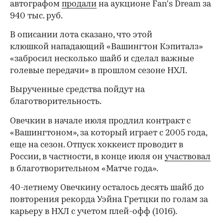
автографом
продали
на аукционе Fan's Dream за
940 тыс. руб.
В описании лота сказано, что этой
клюшкой нападающий «Вашингтон Кэпиталз»
«забросил несколько шайб и сделал важные
голевые передачи» в прошлом сезоне НХЛ.
Вырученные средства пойдут на
благотворительность.
Овечкин в начале июля продлил контракт с
«Вашингтоном», за который играет с 2005 года,
еще на сезон. Отпуск хоккеист проводит в
России, в частности, в конце июля он
участвовал
в благотворительном «Матче года».
40-летнему Овечкину осталось десять шайб до
повторения рекорда Уэйна Гретцки по голам за
карьеру в НХЛ с учетом плей-офф (1016).
00:00
/
00:00