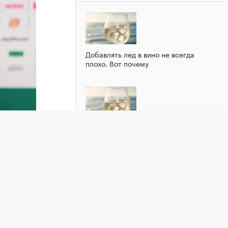
Добавлять лед в вино не всегда
плохо. Вот почему
Добавлять лед в вино не всегда
плохо. Вот почему
держку
ой
ндала с
бщает
е