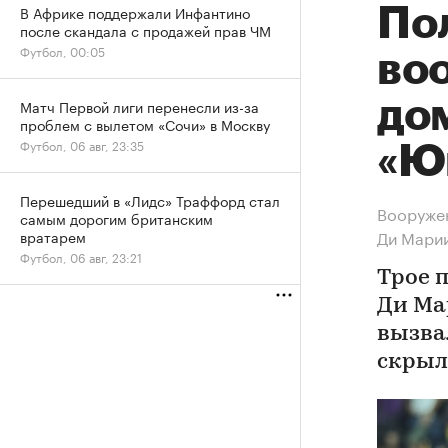
В Африке поддержали Инфантино
По
после скандала с продажей прав ЧМ
Футбол, 00:05
во
до
Матч Первой лиги перенесли из-за
проблем с вылетом «Сочи» в Москву
Футбол, 06 авг, 23:35
«Ю
Перешедший в «Лидс» Траффорд стал
Вооружен
самым дорогим британским
Ди Мари
вратарем
Футбол, 06 авг, 23:21
Трое 
Ди Ма
вызва
скрыл