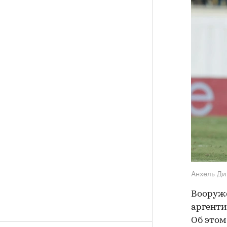
Анхель Д
Вооруже
аргенти
Об это