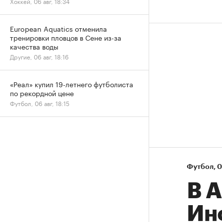
Хоккей, 06 авг, 18:34
European Aquatics отменила
тренировки пловцов в Сене из-за
качества воды
Другие, 06 авг, 18:16
«Реал» купил 19-летнего футболиста
по рекордной цене
Футбол, 06 авг, 18:15
Футбол
⁠,
0
В 
Ин