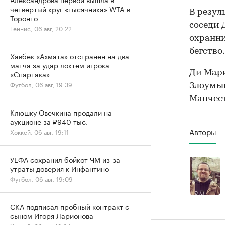
четвертый круг «тысячника» WTA в
В резул
Торонто
соседи 
Теннис, 06 авг, 20:22
охранни
бегство.
Хавбек «Ахмата» отстранен на два
матча за удар локтем игрока
Ди Мари
«Спартака»
Футбол, 06 авг, 19:39
Злоумы
Манчест
Клюшку Овечкина продали на
аукционе за ₽940 тыс.
Авторы
Хоккей, 06 авг, 19:11
УЕФА сохранил бойкот ЧМ из-за
утраты доверия к Инфантино
Футбол, 06 авг, 19:09
СКА подписал пробный контракт с
сыном Игоря Ларионова