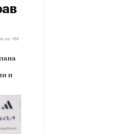
рав
ав на ЧМ
плана
ии и