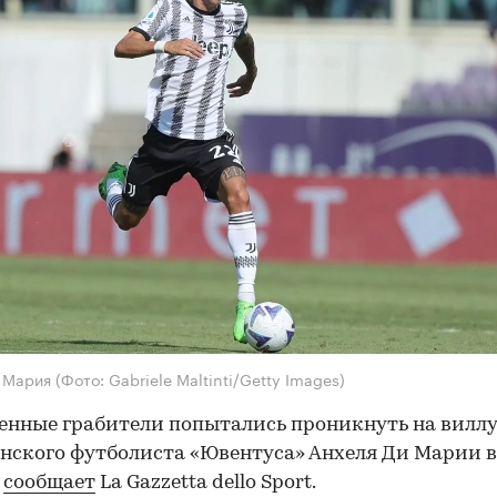
и Мария
(Фото: Gabriele Maltinti/Getty Images)
нные грабители попытались проникнуть на виллу
нского футболиста «Ювентуса» Анхеля Ди Марии в
м
сообщает
La Gazzetta dello Sport.