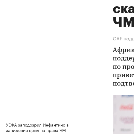
ск
Ч
СAF подд
Африк
подде
по пр
приве
подтв
УЕФА заподозрил Инфантино в
занижении цены на права ЧМ