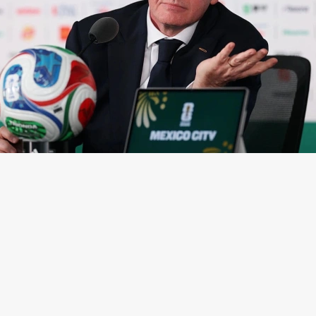
нфантино
(Фото: Carl Recine / Getty Images)
ская конфедерация футбола (CAF) выразила под
ему под волну критики президенту Международн
ии футбола (ФИФА) Джанни Инфантино из-за ска
еским проектом FIFA Forward Enterprise (FFE),
соо
лужба СAF.
та в Рабате (Марроко) прошло экстренное заседани