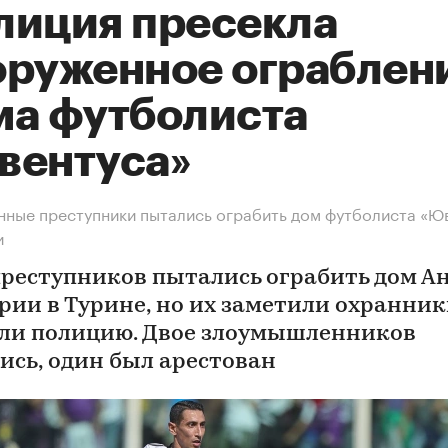
лиция пресекла
оруженное ограблен
ма футболиста
вентуса»
ные преступники пытались ограбить дом футболиста «Ю
и
преступников пытались ограбить дом А
рии в Турине, но их заметили охранник
ли полицию. Двое злоумышленников
ись, один был арестован