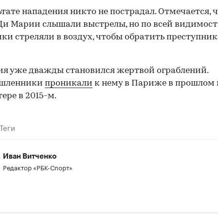
ьтате нападения никто не пострадал. Отмечается, 
Ди Марии слышали выстрелы, но по всей видимости
ки стреляли в воздух, чтобы обратить преступник
я уже дважды становился жертвой ограблений.
шленники
проникали
к нему в Париже в прошлом г
ере в 2015-м.
00:00
/
00:00
Теги
Иван Витченко
Редактор «РБК-Спорт»