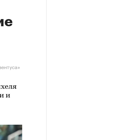
ие
вентуса»
нхеля
и и