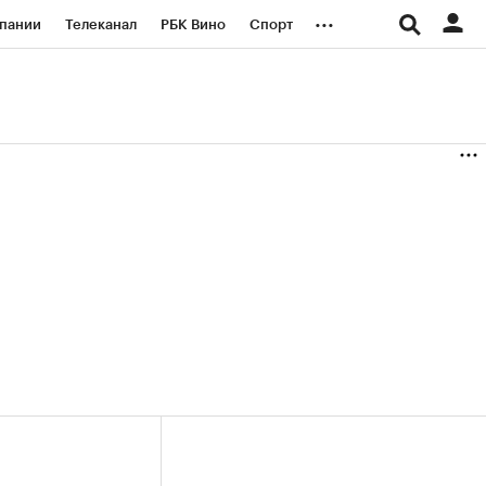
...
пании
Телеканал
РБК Вино
Спорт
ые проекты
Город
Стиль
Крипто
Спецпроекты СПб
логии и медиа
Финансы
+35,63%)
(+31,03%)
«Русагро» ₽120
Купить
Купить
7.07.27
прогноз ПСБ к 26.07.27