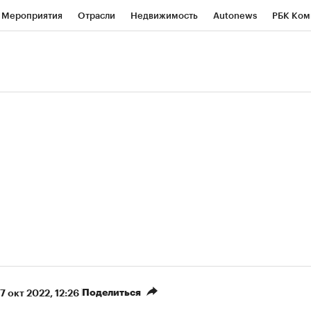
Мероприятия
Отрасли
Недвижимость
Autonews
РБК Ком
ние
РБК Курсы
РБК Life
Тренды
Визионеры
Национальн
б
Исследования
Кредитные рейтинги
Франшизы
Газета
роверка контрагентов
Политика
Экономика
Бизнес
Техно
(+5,93%)
(
«Северсталь» ₽700
НОВАТЭК ₽1 400
Купить
прогноз КИТ Финанс к 20.07.27
прогноз SberCIB к 2
Поделиться
7 окт 2022, 12:26