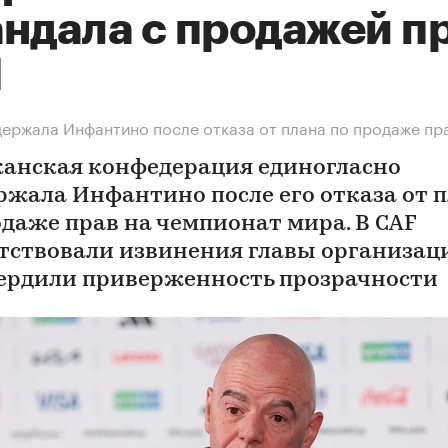
андала с продажей п
М
ержала Инфантино после отказа от плана по продаже пр
анская конфедерация единогласно
ржала Инфантино после его отказа от 
одаже прав на чемпионат мира. В CAF
тствовали извинения главы организац
ердили приверженность прозрачности