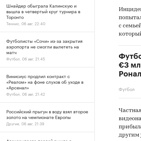
Шнайдер обыграла Калинскую и
Инциден
вышла в четвертый круг турнира в
Торонто
попытал
Теннис, 06 авг, 22:40
с семье
который
Футболисты «Сочи» из-за закрытия
аэропорта не смогли вылететь на
матч
Футбо
Футбол, 06 авг, 21:45
€3 мл
Ронал
Винисиус продлил контракт с
«Реалом» на фоне слухов об уходе в
«Арсенал»
Футбол
Футбол, 06 авг, 21:42
Частная
Российский прыгун в воду взял второе
золото на чемпионате Европы
видеона
Другие, 06 авг, 21:39
прибыла
другим 
Александрова первой вышла в