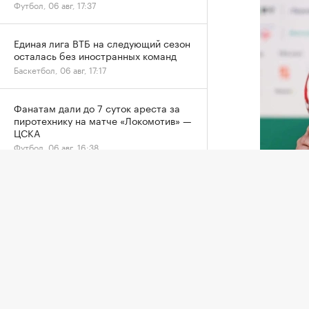
Футбол, 06 авг, 17:37
Единая лига ВТБ на следующий сезон
осталась без иностранных команд
Баскетбол, 06 авг, 17:17
Фанатам дали до 7 суток ареста за
пиротехнику на матче «Локомотив» —
ЦСКА
Футбол, 06 авг, 16:38
Джанни И
У Валерия Карпина родился первый
сын
Африкан
Футбол, 06 авг, 16:33
попавш
федерац
Российские гимнастки поедут на ЧМ в
коммерч
Германию без флага и гимна
Другие, 06 авг, 16:22
пресс-с
5 авгус