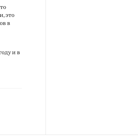
что
, это
ов в
оду и в