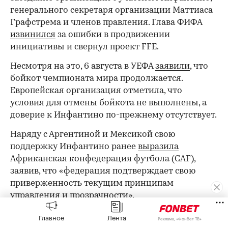
генерального секретаря организации Маттиаса
Графстрема и членов правления. Глава ФИФА
извинился
за ошибки в продвижении
инициативы и свернул проект FFE.
Несмотря на это, 6 августа в УЕФА
заявили
, что
бойкот чемпионата мира продолжается.
Европейская организация отметила, что
условия для отмены бойкота не выполнены, а
доверие к Инфантино по-прежнему отсутствует.
Наряду с Аргентиной и Мексикой свою
поддержку Инфантино ранее
выразила
Африканская конфедерация футбола (CAF),
заявив, что «федерация подтверждает свою
приверженность текущим принципам
управления и прозрачности».
Главное
Лента
Реклама, «Фонбет ТВ»
Оставайтесь на связи с РБК в
«Максе»
.