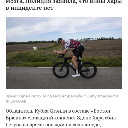
мозга. Полиция заявила, что вины Хары
в инциденте нет
Здено Хара
(Фото: Michael Campanella / Getty Images for
IRONMAN)
Обладатель Кубка Стэнли в составе «Бостон
Брюинз» словацкий хоккеист Здено Хара сбил
бегуна во время поездки на велосипеде,