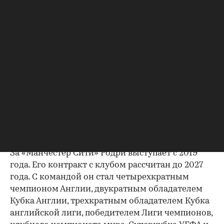
00:00
/
02:03
30-летний Родри в составе сборной Испании
стал победителем ЧМ-2026, он
был признан
лучшим игроком турнира.
В 2024 году Родри также становился
обладателем «Золотого мяча» по версии France
Football.
За «Манчестер Сити» Родри выступает с 2019
года. Его контракт с клубом рассчитан до 2027
года. С командой он стал четырехкратным
чемпионом Англии, двукратным обладателем
Кубка Англии, трехкратным обладателем Кубка
английской лиги, победителем Лиги чемпионов,