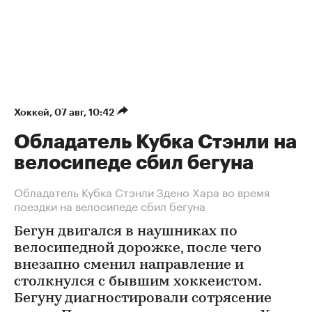
Хоккей
⁠,
07 авг, 10:42
Обладатель Кубка Стэнли на
велосипеде сбил бегуна
Обладатель Кубка Стэнли Здено Хара во время
поездки на велосипеде сбил бегуна
Бегун двигался в наушниках по
велосипедной дорожке, после чего
внезапно сменил направление и
столкнулся с бывшим хоккеистом.
Бегуну диагностировали сотрясение