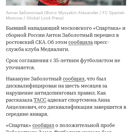
Антон Заболотный
(Фото: Mysyakin Alexander / FC Spartak-
Moscow / Global Look Press)
Бывший нападающий московского «Спартака» и
сборной России Антон Заболотный перешел в
ростовский СКА. Об этом
сообщила
пресс-
служба клуба Медиалиги.
Срок соглашения с 35-летним футболистом не
уточняется.
Накануне Заболотный
сообщил
, что был
дисквалифицирован на шесть месяцев за
нарушение антидопинговых правил. Как
рассказала
ТАСС
адвокат спортсмена Анна
Анцелиович, его дисквалификация завершится в
середине января.
«Спартак»
сообщил
о положительной пробе