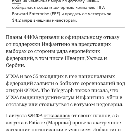
прав
на чемпионат мира по футболу. ФИФА
собиралась создать дочернюю компанию FIFA
Forward Enterprise (FFE) и продать ее четверть за
$4,2 млрд внешним инвесторам.
Планы ФИФА привели к официальному отказу
от поддержки Инфантино на предстоящих
выборах со стороны ряда европейских
федераций, в том числе Швеции, Уэльса и
Сербии.
УЕФА и все 55 входящих в нее национальных
федераций
заявили о бойкоте
соревнований под
эгидой ФИФА. The Telegraph также писала, что
УЕФА
выдвинул
ультиматум Инфантино: уйти в
отставку или столкнуться с вотумом недоверия.
1 августа ФИФА
отказалась
от своих планов, а 5
августа в Рабате (Марроко) провела экстренное
заседание организации с участием Инфантино,