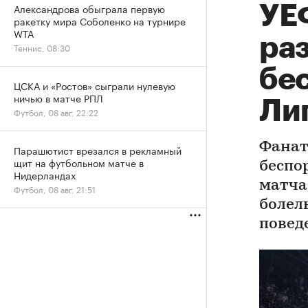
Александрова обыграла первую
УЕ
ракетку мира Соболенко на турнире
WTA
ра
Теннис, 08:30
бе
ЦСКА и «Ростов» сыграли нулевую
ничью в матче РПЛ
Ли
Футбол, 08 авг, 22:22
Фанат
Парашютист врезался в рекламный
щит на футбольном матче в
беспо
Нидерландах
матча
Футбол, 08 авг, 21:51
болел
повед