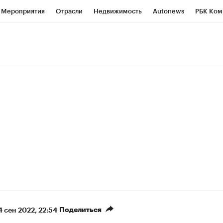
Мероприятия
Отрасли
Недвижимость
Autonews
РБК Ком
ние
РБК Курсы
РБК Life
Тренды
Визионеры
Национальн
б
Исследования
Кредитные рейтинги
Франшизы
Газета
роверка контрагентов
Политика
Экономика
Бизнес
Техно
(+7,56%)
(
«Северсталь» ₽700
НОВАТЭК ₽1 400
Купить
прогноз КИТ Финанс к 20.07.27
прогноз SberCIB к 
Поделиться
4 сен 2022, 22:54