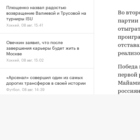
Плющенко назвал радостью
возвращение Валиевой и Трусовой на
Во втор
турниры ISU
партии 
Хоккей, 08 авг, 15:41
отыграт
проигра
Овечкин заявил, что после
отстава
завершения карьеры будет жить в
Москве
реализо
Хоккей, 08 авг, 15:02
Победа 
первой 
«Арсенал» совершил один из самых
дорогих трансферов в своей истории
Майами 
Футбол, 08 авг, 14:39
россиян
категор
Матч звезд на Кубке Овечкина
завершился вничью
До этог
Хоккей, 08 авг, 14:09
Торонто
Австрал
Умер отец Лионеля Месси
WTA, — 5