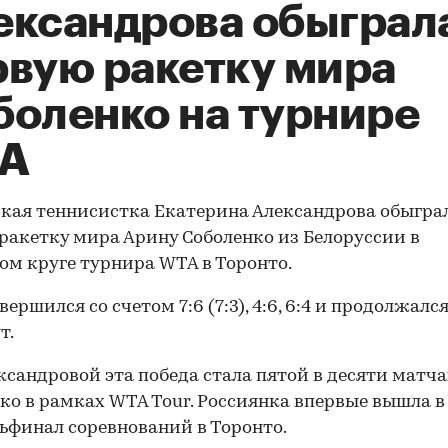
ександрова обыграл
рвую ракетку мира
боленко на турнире
A
кая теннисистка Екатерина Александрова обыгра
ракетку мира Арину Соболенко из Белоруссии в
ом круге турнира WTA в Торонто.
ершился со счетом 7:6 (7:3), 4:6, 6:4 и продолжался
т.
ксандровой эта победа стала пятой в десяти матча
ко в рамках WTA Tour. Россиянка впервые вышла в
ьфинал соревнований в Торонто.