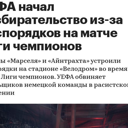
ФА начал
збирательство из-за
спорядков на матче
ги чемпионов
ы «Марселя» и «Айнтрахта» устроили
рядки на стадионе «Велодром» во время
 Лиги чемпионов. УЕФА обвиняет
ьщиков немецкой команды в расистск
ении