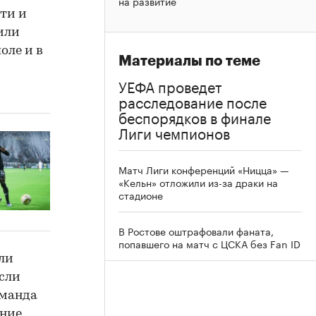
на развитие
ти и
или
оле и в
Материалы по теме
УЕФА проведет
расследование после
беспорядков в финале
Лиги чемпионов
Матч Лиги конференций «Ницца» —
«Кельн» отложили из-за драки на
стадионе
В Ростове оштрафовали фаната,
попавшего на матч с ЦСКА без Fan ID
али
сли
оманда
ение