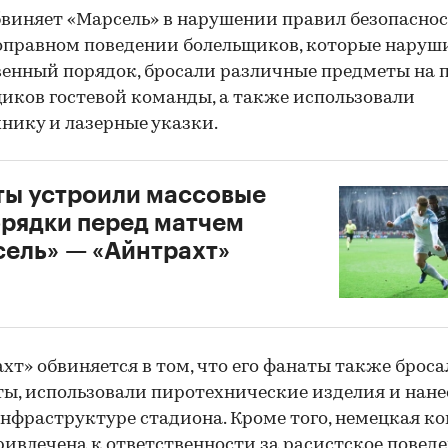
виняет «Марсель» в нарушении правил безопаснос
правном поведении болельщиков, которые наруш
енный порядок, бросали различные предметы на п
иков гостевой команды, а также использовали
нику и лазерные указки.
ы устроили массовые
рядки перед матчем
ель» — «Айнтрахт»
хт» обвиняется в том, что его фанаты также брос
ы, использовали пиротехнические изделия и нане
нфраструктуре стадиона. Кроме того, немецкая к
ривлечена к ответственности за расистское повед