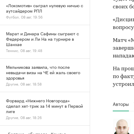
«Локомотив» сыграл нулевую ничью с
своих б
аутсайдером РПЛ
Футбол, 08 авг, 19:56
«Дисци
вопросу
Марат и Динара Сафины сыграют с
Федерером и Ли На на турнире в
Матч «М
Шанхае
заверши
Теннис, 08 авг, 19:48
напада
Мельникова заявила, что после
На про
невыдачи визы на ЧЕ ей жаль своего
по факт
здоровья
Другие, 08 авг, 18:58
устроил
Форвард «Нижнего Новгорода»
Авторы
сделал хет-трик за 14 минут в Первой
лиге
Другие, 08 авг, 18:26
«Балтика» обыграла «Крылья