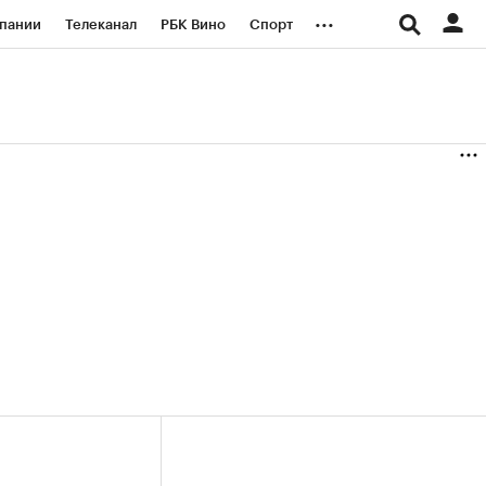
...
пании
Телеканал
РБК Вино
Спорт
ые проекты
Город
Стиль
Крипто
Спецпроекты СПб
логии и медиа
Финансы
+36,23%)
(+30,86%)
«Русагро» ₽120
Купить
Купить
27.07.27
прогноз ПСБ к 26.07.27