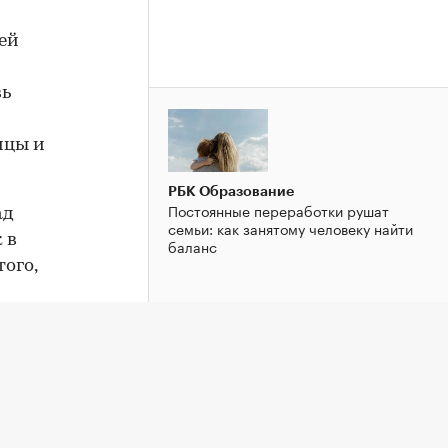
щей
вь
ицы и
РБК Образование
Постоянные переработки рушат
ад
семьи: как занятому человеку найти
 в
баланс
того,
5 году.
а
в
РБК Образование
Увольнять без вины: как
нге
руководителю пережить сложные
вом
кадровые решения