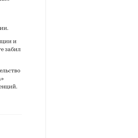
ии.
нции и
те забил
ельство
а»
енций.