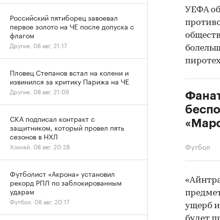
УЕФА об
Российский пятиборец завоевал
противо
первое золото на ЧЕ после допуска с
флагом
обществ
Другие, 08 авг, 21:17
болельщ
пиротех
Пловец Степанов встал на колени и
извинился за критику Парижа на ЧЕ
Другие, 08 авг, 21:09
Фанат
беспо
СКА подписал контракт с
«Марс
защитником, который провел пять
сезонов в НХЛ
Футбол
Хоккей, 08 авг, 20:28
Футболист «Акрона» установил
«Айнтра
рекорд РПЛ по заблокированным
ударам
предмет
Футбол, 08 авг, 20:17
ущерб и
будет п