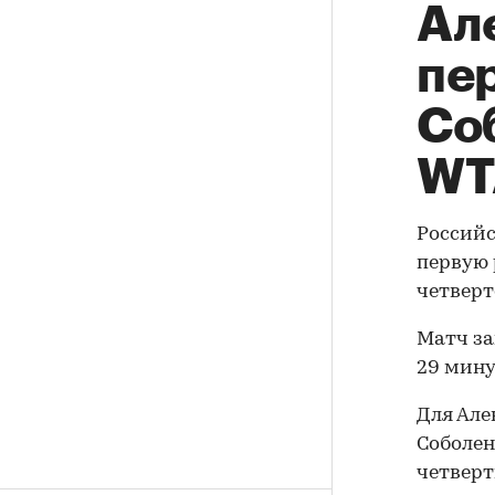
Ал
пе
Со
WT
Российс
первую 
четверт
Матч зав
29 мину
Для Але
Соболен
четверт