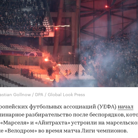
stian Gollnow / DPA / Global Look Press
ропейских футбольных ассоциаций (УЕФА)
начал
инарное разбирательство после беспорядков, кот
«Марселя» и «Айнтрахта» устроили на марсельск
е «Велодром» во время матча Лиги чемпионов.