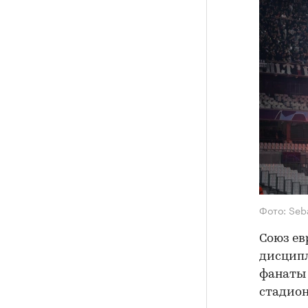
Фото: Seba
Союз ев
дисципл
фанаты 
стадион