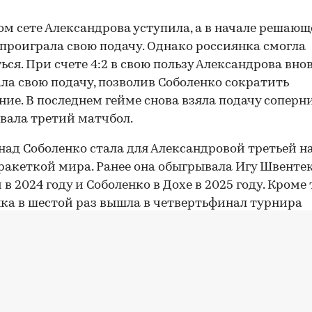
ом сете Александрова уступила, а в начале решаю
проиграла свою подачу. Однако россиянка смогла
ься. При счете 4:2 в свою пользу Александрова вно
ла свою подачу, позволив Соболенко сократить
ние. В последнем гейме снова взяла подачу соперн
вала третий матчбол.
над Соболенко стала для Александровой третьей н
ракеткой мира. Ранее она обыгрывала Игу Швентек
в 2024 году и Соболенко в Дохе в 2025 году. Кроме 
ка в шестой раз вышла в четвертьфинал турнира
ии WTA 1000 и впервые с соревнований в Дохе в 202
00:00
/
00:00
о Александрова дошла до
четвертого круга турнир
, обыграв в 1/16 финала представительницу
ии Талию Гибсон, занимающую 74-е место в рейти
:7, 6:1, 6:3. Россиянка занимает 19-е место в миро