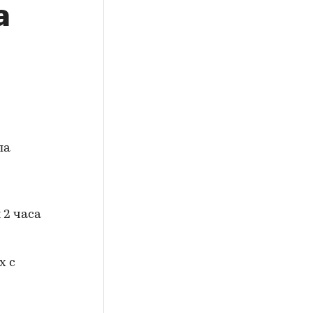
а
ла
 2 часа
х с