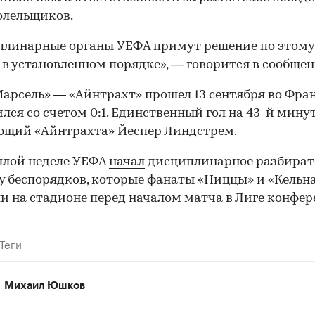
олельщиков.
плинарные органы УЕФА примут решение по этому
 в установленном порядке», — говорится в сообщен
арсель» — «Айнтрахт» прошел 13 сентября во Фра
лся со счетом 0:1. Единственный гол на 43-й мину
ющий «Айнтрахта» Йеспер Линдстрем.
00:00
/
00:00
шлой неделе УЕФА
начал
дисциплинарное разбират
у беспорядков, которые фанаты «Ниццы» и «Кельн
и на стадионе перед началом матча в Лиге конфер
Теги
Михаил Юшков