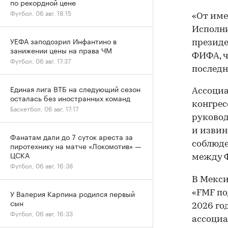
по рекордной цене
Футбол, 06 авг, 18:15
«От име
Исполни
УЕФА заподозрил Инфантино в
президе
занижении цены на права ЧМ
ФИФА, ч
Футбол, 06 авг, 17:37
последн
Единая лига ВТБ на следующий сезон
Ассоциа
осталась без иностранных команд
конгрес
Баскетбол, 06 авг, 17:17
руковод
и извин
Фанатам дали до 7 суток ареста за
соблюде
пиротехнику на матче «Локомотив» —
ЦСКА
между 
Футбол, 06 авг, 16:38
В Мекси
У Валерия Карпина родился первый
«FMF по
сын
2026 го
Футбол, 06 авг, 16:33
ассоциа