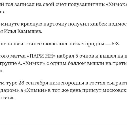
й гол записал на свой счет полузащитник «Химок
в.
 минуте красную карточку получил хавбек подмо
ы Илья Камышев.
 пенальти точнее оказались нижегородцы — 5:3.
того матча «ПАРИ НН» набрал 5 очков и вышел на 
 группе А. «Химки» с одним баллом вышли на трет
ю.
ем туре 28 сентября нижегородцы в гостях сыграют
даром», а «Химки» в тот же день примут московс
тив».