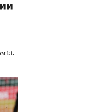
сии
 1:1.