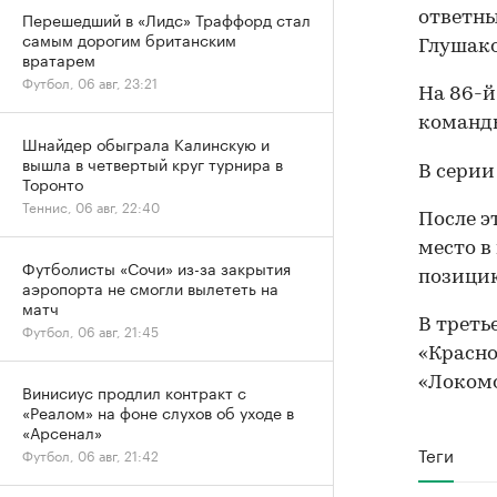
Перешедший в «Лидс» Траффорд стал
ответны
самым дорогим британским
Глушако
вратарем
Футбол, 06 авг, 23:21
На 86-й
команд
Шнайдер обыграла Калинскую и
вышла в четвертый круг турнира в
В серии
Торонто
Теннис, 06 авг, 22:40
После э
место в
Футболисты «Сочи» из-за закрытия
позици
аэропорта не смогли вылететь на
матч
В треть
Футбол, 06 авг, 21:45
«Красно
«Локомо
Винисиус продлил контракт с
«Реалом» на фоне слухов об уходе в
«Арсенал»
Теги
Футбол, 06 авг, 21:42