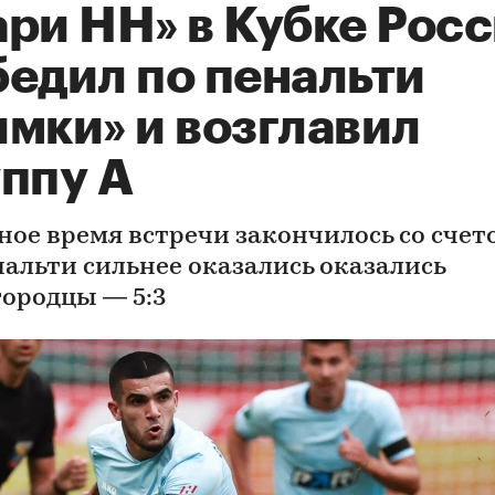
ари НН» в Кубке Рос
бедил по пенальти
имки» и возглавил
уппу А
ое время встречи закончилось со счетом
нальти сильнее оказались оказались
ородцы — 5:3