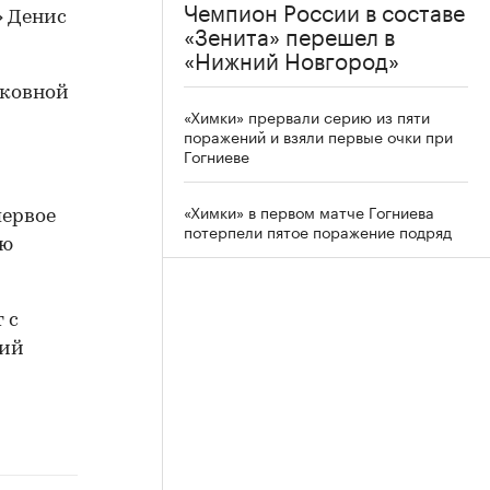
Чемпион России в составе
» Денис
«Зенита» перешел в
«Нижний Новгород»
сковной
«Химки» прервали серию из пяти
поражений и взяли первые очки при
Гогниеве
«Химки» в первом матче Гогниева
первое
потерпели пятое поражение подряд
ью
 с
кий