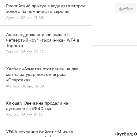
Российский прыгун в воду взял второе
футбол
золото на чемпионате Европы
Другие, 06 авг, 21:39
Александрова первой вышла в
четвертый круг «тысячника» WTA в
Торонто
Теннис, 06 авг, 20:22
Хавбек «Ахмата» отстранен на два
матча за удар локтем игрока
«Спартака»
Футбол, 06 авг, 19:39
Клюшку Овечкина продали на
аукционе за ₽940 тыс.
Хоккей, 06 авг, 19:11
УЕФА сохранил бойкот ЧМ из-за
Футбол
⁠,
0
утраты доверия к Инфантино