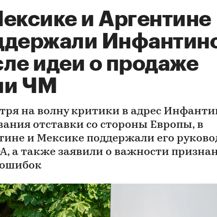
Мексике и Аргентине
ддержали Инфантин
сле идеи о продаже
ли ЧМ
тря на волну критики в адрес Инфанти
вания отставки со стороны Европы, в
тине и Мексике поддержали его руково
А, а также заявили о важности призна
 ошибок