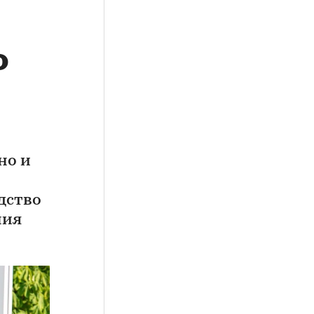
о
но и
дство
ния