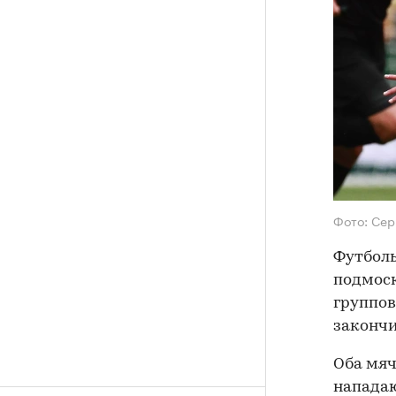
Фото: Сер
Футболь
подмоск
группов
закончил
Оба мяч
нападаю