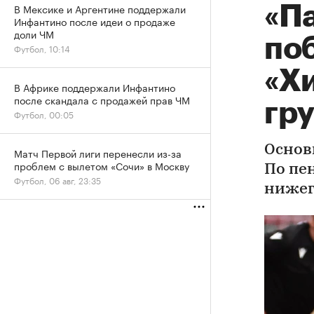
В Мексике и Аргентине поддержали
«П
Инфантино после идеи о продаже
доли ЧМ
по
Футбол, 10:14
«Х
В Африке поддержали Инфантино
после скандала с продажей прав ЧМ
гр
Футбол, 00:05
Основн
Матч Первой лиги перенесли из-за
проблем с вылетом «Сочи» в Москву
По пе
Футбол, 06 авг, 23:35
нижег