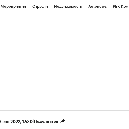
Мероприятия
Отрасли
Недвижимость
Autonews
РБК Ком
ние
РБК Курсы
РБК Life
Тренды
Визионеры
Национальн
б
Исследования
Кредитные рейтинги
Франшизы
Газета
роверка контрагентов
Политика
Экономика
Бизнес
Техно
(+87,12%)
(+30,48%)
₽5 450
АФК «Система» ₽12
Купить
з ПСБ к 29.07.27
прогноз БКС к 15.07.27
Поделиться
3 сен 2022, 17:30