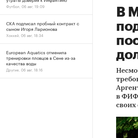
Футбол, 06 авг, 19:09
В 
СКА подписал пробный контракт с
по
сыном Игоря Ларионова
Хоккей, 06 авг, 18:34
по
до
European Aquatics отменила
тренировки пловцов в Сене из-за
качества воды
Другие, 06 авг, 18:16
Несмо
требо
Арген
в ФИФ
своих