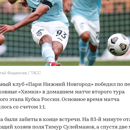
гей Фадеичев / ТАСС
ный клуб «Пари Нижний Новгород» победил по п
овные «Химки» в домашнем матче второго тура
ого этапа Кубка России. Основное время матча
ось со счетом 1:1.
а были забиты в конце встречи. На 83‑й минуте о
щий хозяев поля Тимур Сулейманов, а спустя две