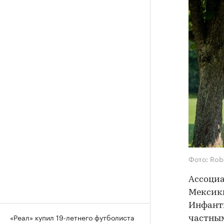
Фото: Robe
Ассоциа
Мексик
Инфанти
«Реал» купил 19-летнего футболиста
частны