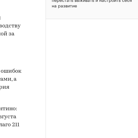
на развитие
й
водству
ой за
е ошибок
ами, а
ерия
нтино:
вгуста
аго 211