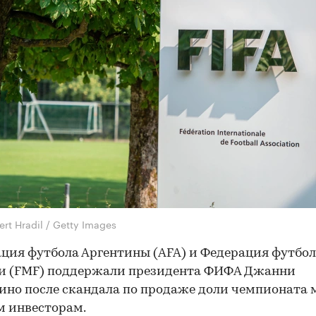
rt Hradil / Getty Images
ция футбола Аргентины (AFA) и Федерация футбо
и (FMF) поддержали президента ФИФА Джанни
но после скандала по продаже доли чемпионата 
м инвесторам.